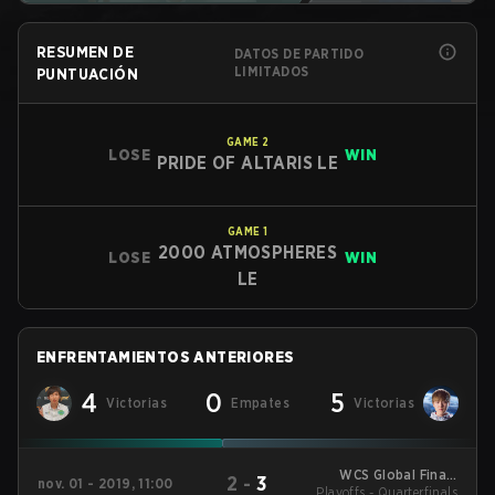
RESUMEN DE
DATOS DE PARTIDO
LIMITADOS
PUNTUACIÓN
GAME
2
LOSE
WIN
PRIDE OF ALTARIS LE
GAME
1
2000 ATMOSPHERES
LOSE
WIN
LE
ENFRENTAMIENTOS ANTERIORES
4
0
5
Victorias
Empates
Victorias
WCS Global Finals
2
-
3
nov. 01 - 2019, 11:00
Playoffs - Quarterfinals
2019