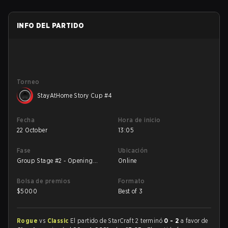
INFO DEL PARTIDO
Torneo
StayAtHome Story Cup #4
Fecha
Hora de inicio
22 October
13:05
Fase
Ubicación
Group Stage #2 - Opening
Online
Matches
Bolsa de premios
Formato
$
5000
Best of 3
Rogue
vs
Classic
El partido de StarCraft 2 terminó
0 - 2
a favor de