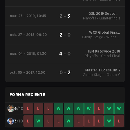
GSL 2019 Season 1
2
-
3
mar. 27 - 2019, 10:45
Playoffs - Quarterfinals
Code S
WCS Global Finals
2
-
0
oct. 27 - 2018, 09:20
Group Stage - Winners'
2018
Match
IEM Katowice 2018
4
-
0
mar. 04 - 2018, 01:30
Playoffs - Grand Final
Master's Coliseum 2
0
-
2
oct. 05 - 2017, 12:50
Group Stage - Group C
FORMA RECIENTE
6
/10
L
L
L
W
W
W
W
L
W
W
3
/10
L
W
L
L
W
L
L
L
W
L