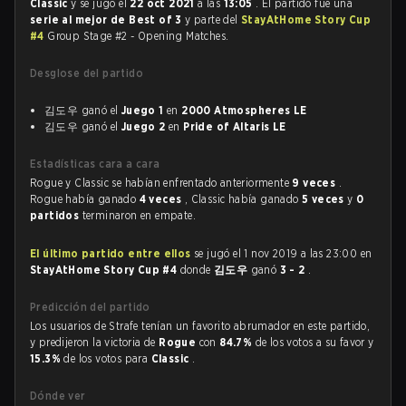
Classic
y se jugó el
22 oct 2021
a las
13:05
. El partido fue una
serie al mejor de Best of 3
y parte del
StayAtHome Story Cup
#4
Group Stage #2 - Opening Matches.
Desglose del partido
김도우 ganó el
Juego 1
en
2000 Atmospheres LE
김도우 ganó el
Juego 2
en
Pride of Altaris LE
Estadísticas cara a cara
Rogue y Classic se habían enfrentado anteriormente
9 veces
.
Rogue había ganado
4 veces
, Classic había ganado
5 veces
y
0
partidos
terminaron en empate.
El último partido entre ellos
se jugó el 1 nov 2019 a las 23:00 en
StayAtHome Story Cup #4
donde
김도우
ganó
3 - 2
.
Predicción del partido
Los usuarios de Strafe tenían un favorito abrumador en este partido,
y predijeron la victoria de
Rogue
con
84.7%
de los votos a su favor y
15.3%
de los votos para
Classic
.
Dónde ver