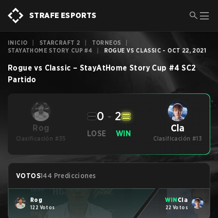
STRAFE ESPORTS
INICIO
|
STARCRAFT 2
|
TORNEOS
|
STAYATHOME STORY CUP #4
|
ROGUE VS CLASSIC - OCT 22, 2021
Rogue
vs
Classic
–
StayAtHome Story Cup #4
SC2
Partido
0
-
2
Cla
Rog
LOSE
WIN
Clasificación #35
Clasificación #13
VOTOS
144 Predicciones
Rog
WIN
Cla
122 Votos
22 Votos