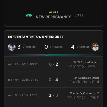
GAME
1
WIN
LOSE
NEW REPUGNANCY
ENFRENTAMIENTOS ANTERIORES
3
0
4
Victorias
Empates
Victorias
WCS Global Finals
0
-
2
oct. 27 - 2018, 09:20
Group Stage - Winners'
2018
Match
IEM Katowice 2018
0
-
4
mar. 04 - 2018, 01:30
Playoffs - Grand Final
Master's Coliseum 2
2
-
0
oct. 05 - 2017, 12:50
Group Stage - Group C