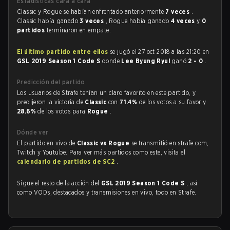
Estadísticas cara a cara
Classic y Rogue se habían enfrentado anteriormente
7 veces
.
Classic había ganado
3 veces
, Rogue había ganado
4 veces
y
0
partidos
terminaron en empate.
El último partido entre ellos
se jugó el 27 oct 2018 a las 21:20 en
GSL 2019 Season 1 Code S
donde
Lee Byung Ryul
ganó
2 - 0
.
Predicción del partido
Los usuarios de Strafe tenían un claro favorito en este partido, y
predijeron la victoria de
Classic
con
71.4%
de los votos a su favor y
28.6%
de los votos para
Rogue
.
Dónde ver
El partido en vivo de
Classic vs Rogue
se transmitió en strafe.com,
Twitch y Youtube. Para ver más partidos como este, visita el
calendario de partidos de SC2
.
Sigue el resto de la acción del
GSL 2019 Season 1 Code S
, así
como VODs, destacados y transmisiones en vivo, todo en Strafe.