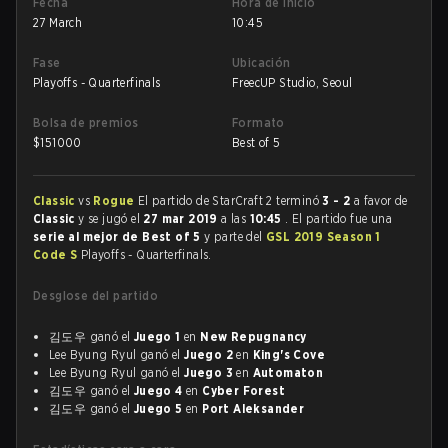
Fecha
Hora de inicio
27 March
10:45
Fase
Ubicación
Playoffs - Quarterfinals
FreecUP Studio, Seoul
Bolsa de premios
Formato
$
151000
Best of 5
Classic
vs
Rogue
El partido de StarCraft 2 terminó
3 - 2
a favor de
Classic
y se jugó el
27 mar 2019
a las
10:45
. El partido fue una
serie al mejor de Best of 5
y parte del
GSL 2019 Season 1
Code S
Playoffs - Quarterfinals.
Desglose del partido
김도우 ganó el
Juego 1
en
New Repugnancy
Lee Byung Ryul ganó el
Juego 2
en
King's Cove
Lee Byung Ryul ganó el
Juego 3
en
Automaton
김도우 ganó el
Juego 4
en
Cyber Forest
김도우 ganó el
Juego 5
en
Port Aleksander