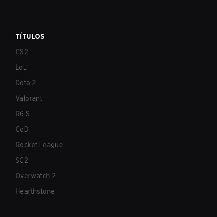
TÍTULOS
CS2
LoL
Dota 2
Valorant
R6:S
CoD
Rocket League
SC2
Overwatch 2
Hearthstone