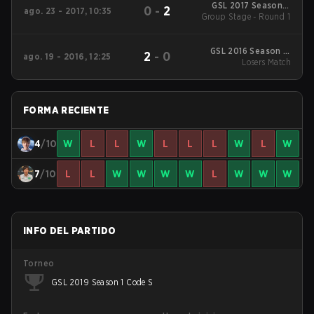
GSL 2017 Season 3
0
-
2
ago. 23 - 2017, 10:35
Group Stage - Round 1
Group Stage #2
GSL 2016 Season 2:
2
-
0
ago. 19 - 2016, 12:25
Code S Group Stage
Losers Match
#2
FORMA RECIENTE
4
/10
W
L
L
W
L
L
L
W
L
W
7
/10
L
L
W
W
W
W
L
W
W
W
INFO DEL PARTIDO
Torneo
GSL 2019 Season 1 Code S