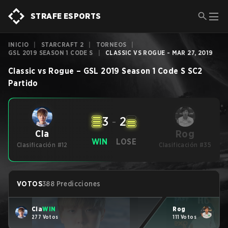
STRAFE ESPORTS
INICIO
|
STARCRAFT 2
|
TORNEOS
|
GSL 2019 SEASON 1 CODE S
|
CLASSIC VS ROGUE - MAR 27, 2019
Classic
vs
Rogue
–
GSL 2019 Season 1 Code S
SC2
Partido
3
-
2
Rog
Cla
WIN
LOSE
Clasificación #12
Clasificación #35
VOTOS
388 Predicciones
Cla
WIN
Rog
277 Votos
111 Votos