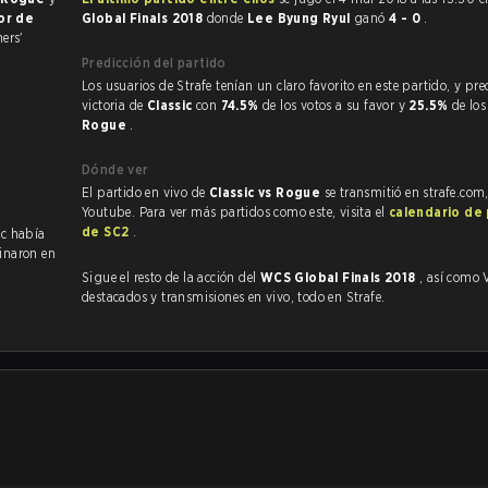
jor de
Global Finals 2018
donde
Lee Byung Ryul
ganó
4 - 0
.
ers'
Predicción del partido
Los usuarios de Strafe tenían un claro favorito en este partido, y predijeron la
victoria de
Classic
con
74.5%
de los votos a su favor y
25.5%
de los
Rogue
.
Dónde ver
El partido en vivo de
Classic vs Rogue
se transmitió en strafe.com
Youtube. Para ver más partidos como este, visita el
calendario de
de SC2
.
ic había
inaron en
Sigue el resto de la acción del
WCS Global Finals 2018
, así como VODs,
destacados y transmisiones en vivo, todo en Strafe.