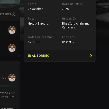
Fecha
Hora de inicio
27 October
21:20
MITADOS
Fase
Ubicación
Group Stage -
BlizzCon, Anaheim,
Winners' Match
California
Bolsa de premios
Formato
$
700000
Best of 3
IR AL TORNEO
orias
owice 2018
 Grand Final
 Coliseum 2