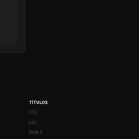
TÍTULOS
CS2
LoL
Dota 2