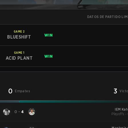
DATOS DE PARTIDO LI
GAME
2
WIN
BLUESHIFT
GAME
1
WIN
ACID PLANT
0
3
Empates
Vict
IEM Kat
0
-
4
Playoffs -
Master's