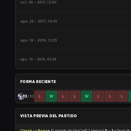
oct. 05 - 2017, 12:50
ago. 23 - 2017, 10:35
ago. 19 - 2016, 12:25
ago. 13 - 2015, 01:45
FORMA RECIENTE
3
/10
L
W
L
L
W
L
L
L
VISTA PREVIA DEL PARTIDO
Classic
vs
Rogue
El partido de StarCraft 2 terminó
0 - 2
a favor d