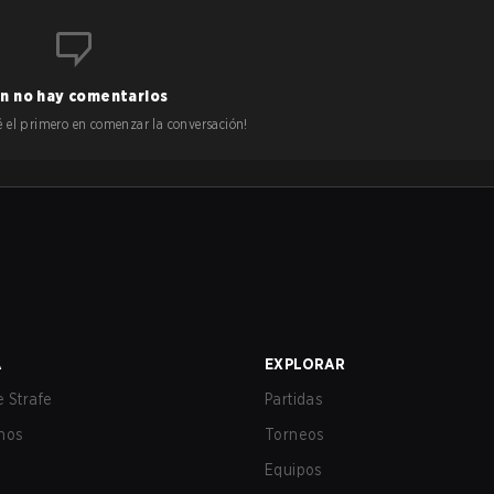
n no hay comentarios
 sé el primero en comenzar la conversación!
A
EXPLORAR
 Strafe
Partidas
nos
Torneos
Equipos