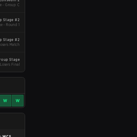
e - Group C
p Stage #2
e - Round 1
p Stage #2
Losers Match
Group Stage
Losers Final
W
W
en
WCS