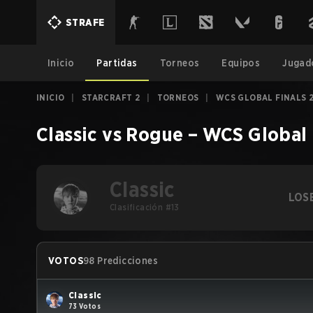
STRAFE
Inicio
Partidas
Torneos
Equipos
Jugad
INICIO
|
STARCRAFT 2
|
TORNEOS
|
WCS GLOBAL FINALS 
Classic
vs
Rogue
–
WCS Global 
Classic
LOS
Clasificación #13
VOTOS
98 Predicciones
Classic
73 Votos