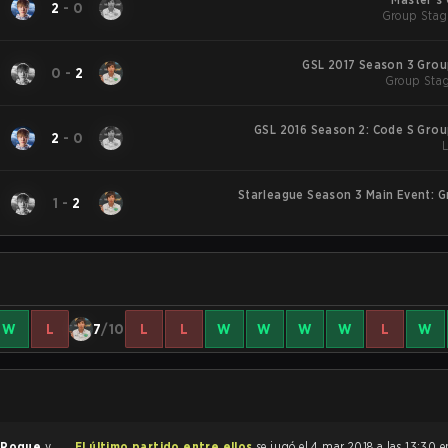
2
-
0
Group Stag
GSL 2017 Season 3 Grou
0
-
2
Group Stag
GSL 2016 Season 2: Code S Grou
2
-
0
Starleague Season 3 Main Event: 
1
-
2
W
L
7
/10
L
L
W
W
W
W
L
W
e
Rogue
y
El último partido entre ellos
se jugó el 4 mar 2018 a las 13:30 