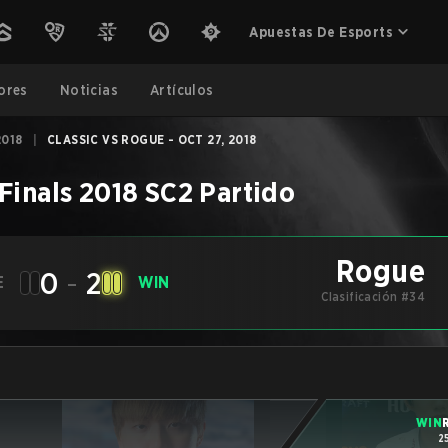
Apuestas De Esports
ores
Noticias
Artículos
2018
|
CLASSIC VS ROGUE - OCT 27, 2018
Finals 2018
SC2
Partido
Rogue
0
-
2
E
WIN
Clasificación #34
WIN
2