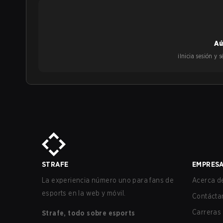
Aú
¡Inicia sesión y
STRAFE
EMPRES
La experiencia número uno para fans de
Acerca de
esports en la web y móvil.
Contácta
Carreras
Strafe, todo sobre esports