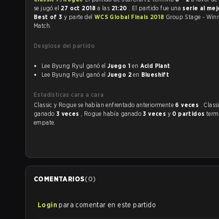
se jugó el
27 oct 2018
a las
21:20
. El partido fue una
serie al me
Best of 3
y parte del
WCS Global Finals 2018
Group Stage - Winn
Match.
Desglose del partido
Lee Byung Ryul ganó el
Juego 1
en
Acid Plant
Lee Byung Ryul ganó el
Juego 2
en
Blueshift
Estadísticas cara a cara
Classic y Rogue se habían enfrentado anteriormente
6 veces
. Class
ganado
3 veces
, Rogue había ganado
3 veces
y
0 partidos
term
empate.
COMENTARIOS
(
0
)
Login
para comentar en este partido