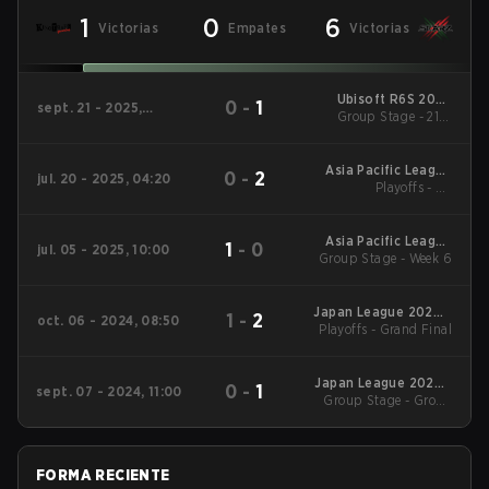
1
0
6
Victorias
Empates
Victorias
Ubisoft R6S 2025
0
-
1
sept. 21 - 2025,
Group Stage - 21th
APAC North
09:20
Sept
Asia Pacific League
0
-
2
jul. 20 - 2025, 04:20
2025 - Stage 1:APAC
Playoffs - LB
Quarterfinals
North
Asia Pacific League
1
-
0
jul. 05 - 2025, 10:00
Group Stage - Week 6
2025 - Stage 1:APAC
North
Japan League 2024 -
1
-
2
oct. 06 - 2024, 08:50
Playoffs - Grand Final
Stage 2
Japan League 2024 -
0
-
1
sept. 07 - 2024, 11:00
Group Stage - Group
Stage 2
Stage
FORMA RECIENTE