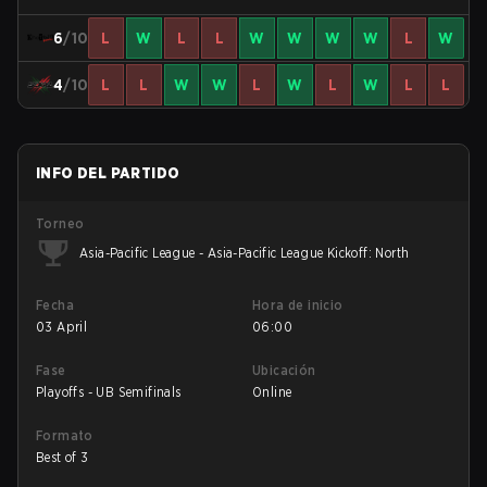
6
/10
L
W
L
L
W
W
W
W
L
W
4
/10
L
L
W
W
L
W
L
W
L
L
INFO DEL PARTIDO
Torneo
Asia-Pacific League - Asia-Pacific League Kickoff: North
Fecha
Hora de inicio
03 April
06:00
Fase
Ubicación
Playoffs - UB Semifinals
Online
Formato
Best of 3