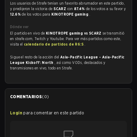
Los usuarios de Strafe tenían un favorito abrumador en este partido,
y predijeron la victoria de
SCARZ
con
87.4%
de los votos a su favor y
12.6%
de los votos para
KINOTROPE gaming
.
Dónde ver
El partido en vivo de
KINOTROPE gaming vs SCARZ
se transmitió
en strafe.com, Twitch y Youtube. Para ver más partidos como este,
visita el
calendario de partidos de R6:S
.
Sigue el resto de la acción del
Asia-Pacific League - Asia-Pacific
League Kickoff: North
, así como VODs, destacados y
transmisiones en vivo, todo en Strafe.
COMENTARIOS
(
0
)
Login
para comentar en este partido