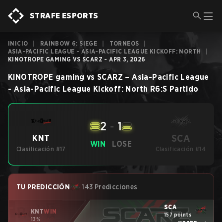
STRAFE ESPORTS
INICIO
|
RAINBOW 6: SIEGE
|
TORNEOS
|
ASIA-PACIFIC LEAGUE - ASIA-PACIFIC LEAGUE KICKOFF: NORTH
|
KINOTROPE GAMING VS SCARZ - APR 3, 2026
KINOTROPE gaming
vs
SCARZ
–
Asia-Pacific League
- Asia-Pacific League Kickoff: North
R6:S
Partido
2
-
1
SCA
KNT
WIN
LOSE
Clasificación #17
Clasificación #14
TU PREDICCIÓN
143 Predicciones
SCA
KNT
WIN
157 points
13%