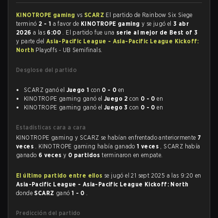
KINOTROPE gaming
vs
SCARZ
El partido de Rainbow Six Siege
terminó
2 - 1
a favor de
KINOTROPE gaming
y se jugó el
3 abr
2026
a las
6:00
. El partido fue una
serie al mejor de Best of 3
y parte del
Asia-Pacific League - Asia-Pacific League Kickoff:
North
Playoffs - UB Semifinals.
Desglose del partido
SCARZ ganó el
Juego 1
con
0 - 0
en
KINOTROPE gaming ganó el
Juego 2
con
0 - 0
en
KINOTROPE gaming ganó el
Juego 3
con
0 - 0
en
Estadísticas cara a cara
KINOTROPE gaming y SCARZ se habían enfrentado anteriormente
7
veces
. KINOTROPE gaming había ganado
1 veces
, SCARZ había
ganado
6 veces
y
0 partidos
terminaron en empate.
El último partido entre ellos
se jugó el 21 sept 2025 a las 9:20 en
Asia-Pacific League - Asia-Pacific League Kickoff: North
donde
SCARZ
ganó
1 - 0
.
Predicción del partido