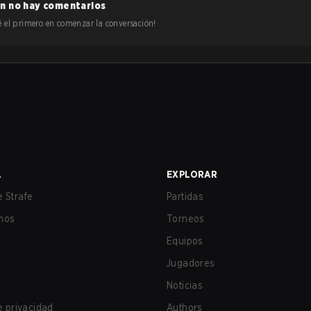
n no hay comentarios
 sé el primero en comenzar la conversación!
A
EXPLORAR
 Strafe
Partidas
nos
Torneos
Equipos
Jugadores
Noticias
de privacidad
Authors