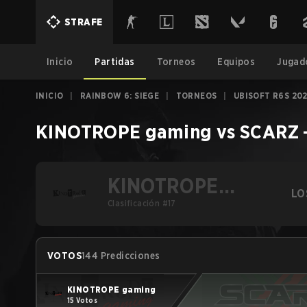
STRAFE
Inicio
Partidas
Torneos
Equipos
Jugad
INICIO
|
RAINBOW 6: SIEGE
|
TORNEOS
|
UBISOFT R6S 20
KINOTROPE gaming
vs
SCARZ
KINOTROPE
LO
gaming
Clasificación #17
VOTOS
144 Predicciones
KINOTROPE gaming
15 Votos