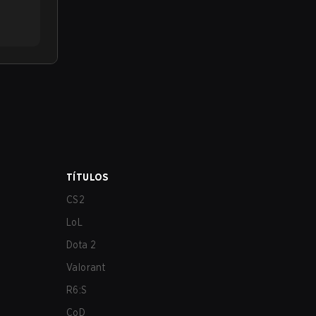
TÍTULOS
CS2
LoL
Dota 2
Valorant
R6:S
CoD