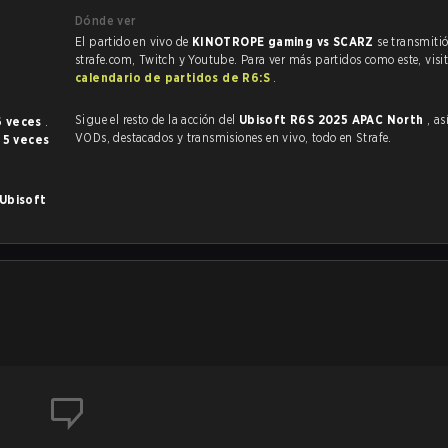
Dónde ver
El partido en vivo de
KINOTROPE gaming vs SCARZ
se transmiti
strafe.com, Twitch y Youtube. Para ver más partidos como este, visit
calendario de partidos de R6:S
.
Sigue el resto de la acción del
Ubisoft R6S 2025 APAC North
, a
6 veces
.
VODs, destacados y transmisiones en vivo, todo en Strafe.
o
5 veces
Ubisoft