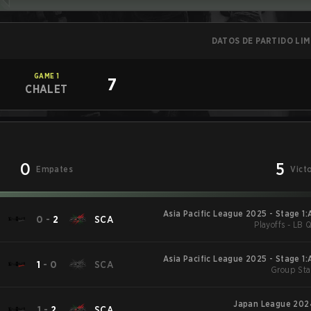
DATOS DE PARTIDO LI
GAME
1
7
CHALET
0
5
Empates
Vict
Asia Pacific League 2025 - Stage 1
0
-
2
SCA
Playoffs - LB Q
Asia Pacific League 2025 - Stage 1
1
-
0
SCA
Group Sta
Japan League 2024
1
-
2
SCA