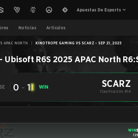
Apuestas De Esports
ores
Noticias
Artículos
25 APAC NORTH
|
KINOTROPE GAMING VS SCARZ - SEP 21, 2025
–
Ubisoft R6S 2025 APAC North
R6:
SCARZ
0
-
1
SE
WIN
Clasificación #14
WIN
12