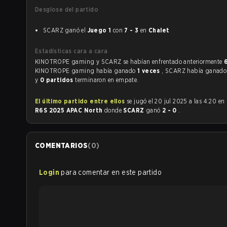
Desglose del partido
SCARZ ganó el
Juego 1
con
7 - 3
en
Chalet
Estadísticas cara a cara
KINOTROPE gaming y SCARZ se habían enfrentado anteriormente
KINOTROPE gaming había ganado
1 veces
, SCARZ había ganad
y
0 partidos
terminaron en empate.
El último partido entre ellos
se jugó el 20 jul 2025 a las 4:20 en
R6S 2025 APAC North
donde
SCARZ
ganó
2 - 0
.
COMENTARIOS
(
0
)
Login
para comentar en este partido