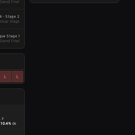
 Grand Final
 - Stage 2
Group Stage
ue Stage 1
 Grand Final
L
L
y
10.4%
de