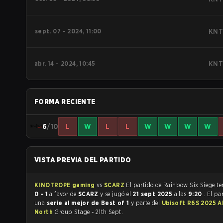
sept. 07 - 2024, 11:00
KNT
abr. 14 - 2024, 10:45
KNT
FORMA RECIENTE
6
/10
L
W
L
L
W
W
W
W
VISTA PREVIA DEL PARTIDO
KINOTROPE gaming
vs
SCARZ
El partido 
0 - 1
a favor de
SCARZ
y se jugó el
21 sept 2025
a las
9:20
. El pa
una
serie al mejor de Best of 1
y parte del
Ubisoft R6S 2025 
North
Group Stage - 21th Sept.