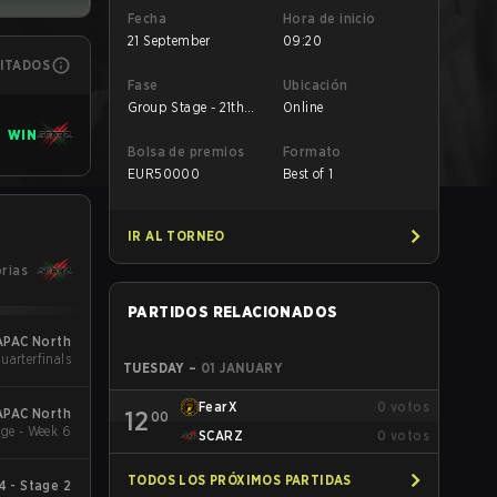
Fecha
Hora de inicio
21 September
09:20
MITADOS
Fase
Ubicación
Group Stage - 21th
Online
Sept
WIN
Bolsa de premios
Formato
EUR
50000
Best of 1
IR AL TORNEO
orias
PARTIDOS RELACIONADOS
:APAC North
uarterfinals
TUESDAY
–
01 JANUARY
FearX
0
votos
:APAC North
12
00
ge - Week 6
SCARZ
0
votos
TODOS LOS PRÓXIMOS PARTIDAS
 - Stage 2