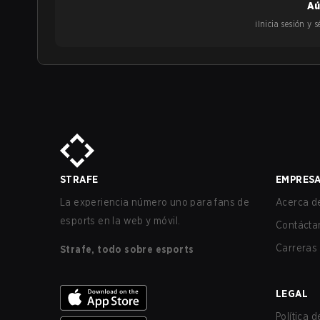
Aú
¡Inicia sesión y
STRAFE
EMPRES
La experiencia número uno para fans de
Acerca de
esports en la web y móvil.
Contácta
Carreras
Strafe, todo sobre esports
LEGAL
Política 