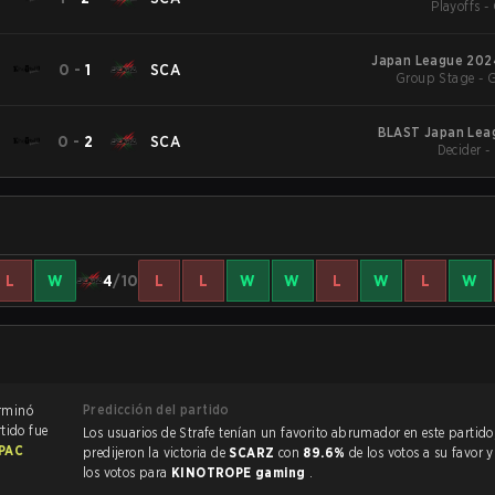
Playoffs -
Japan League 2024
0
-
1
SCA
Group Stage - 
BLAST Japan Leag
0
-
2
SCA
Decider -
L
W
4
/10
L
L
W
W
L
W
L
W
Predicción del partido
de Rainbow Six Siege terminó
rtido fue
Los usuarios de Strafe tenían un favorito abrumador en este partido, y
APAC
predijeron la victoria de
SCARZ
con
89.6%
de los votos a su favor 
los votos para
KINOTROPE gaming
.