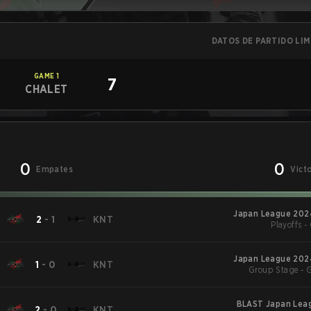
DATOS DE PARTIDO LI
GAME
1
7
CHALET
0
0
Empates
Vict
Japan League 2024
2
-
1
KNT
Playoffs -
Japan League 2024
1
-
0
KNT
Group Stage - 
BLAST Japan Leag
2
-
0
KNT