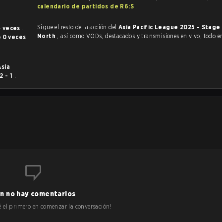
calendario de partidos de R6:S
.
Sigue el resto de la acción del
Asia Pacific League 2025 - Stage
4 veces
.
North
, así como VODs, destacados y transmisiones en vivo, todo 
o
0 veces
Asia
2 - 1
.
n no hay comentarios
 sé el primero en comenzar la conversación!