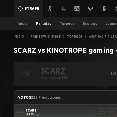
STRAFE
Inicio
Partidas
Torneos
Equipos
Jugad
INICIO
|
RAINBOW 6: SIEGE
|
TORNEOS
|
ASIA PACIFIC LE
SCARZ
vs
KINOTROPE gaming
SCARZ
LO
Clasificación #14
VOTOS
223 Predicciones
SCARZ
129 Votos