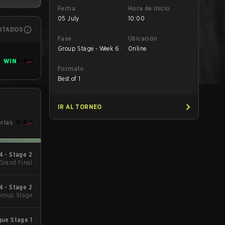
Fecha
Hora de inicio
05 July
10:00
MITADOS
Fase
Ubicación
Group Stage - Week 6
Online
WIN
Formato
Best of 1
IR AL TORNEO
orias
 - Stage 2
 Grand Final
 - Stage 2
Group Stage
ue Stage 1