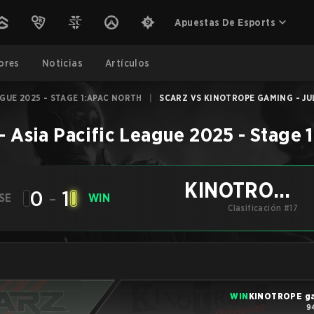
Apuestas De Esports
ores
Noticias
Artículos
AGUE 2025 - STAGE 1:APAC NORTH
|
SCARZ VS KINOTROPE GAMING - JUL
–
Asia Pacific League 2025 - Stage 
KINOTROPE
0
-
1
SE
WIN
gaming
Clasificación #17
WIN
KINOTROPE g
9