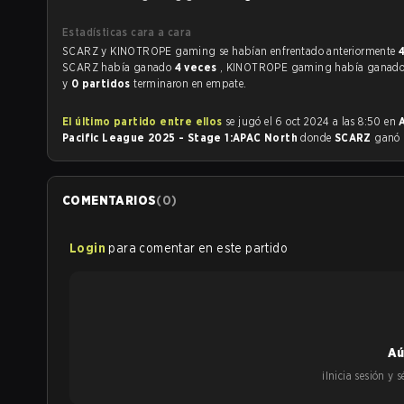
Estadísticas cara a cara
SCARZ y KINOTROPE gaming se habían enfrentado anteriormente
SCARZ había ganado
4 veces
, KINOTROPE gaming había ganad
y
0 partidos
terminaron en empate.
El último partido entre ellos
se jugó el 6 oct 2024 a las 8:50 en
Pacific League 2025 - Stage 1:APAC North
donde
SCARZ
ganó
COMENTARIOS
(
0
)
Login
para comentar en este partido
Aú
¡Inicia sesión y