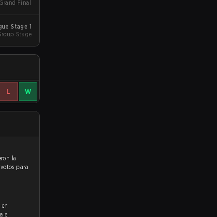
 Grand Final
ue Stage 1
Group Stage
L
W
 votos para
ó en
a el