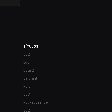
TÍTULOS
CS2
LoL
Dota 2
Valorant
R6:S
CoD
Rocket League
SC2