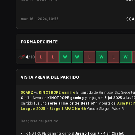
mar. 16 - 2024, 10:55
SCA
FORMA RECIENTE
4
/10
L
L
W
W
L
W
L
W
VISTA PREVIA DEL PARTIDO
SCARZ
vs
KINOTROPE gaming
El partido 
0 - 1
a favor de
KINOTROPE gaming
y se jugó el
5 jul 2025
a las
1
partido fue una
serie al mejor de Best of 1
y parte del
Asia Pacif
League 2025 - Stage 1:APAC North
Group Stage - Week 6.
Desglose del partido
KINOTROPE gaming ganó el
Juego 1
con
7 - 4
en
Chalet