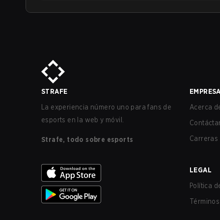
STRAFE
EMPRES
La experiencia número uno para fans de
Acerca de
esports en la web y móvil.
Contácta
Carreras
Strafe, todo sobre esports
LEGAL
Política 
Términos 