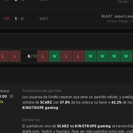
Decider -
BLAST Japan Leag
1
-
0
KNT
Group Stage - 
L
L
6
/10
L
W
L
L
W
W
W
W
Predicción del partido
de Rainbow Six Siege terminó
0:00
. El
Los usuarios de Strafe creyeron que sería un partido reñido, y predijeron la
ic
victoria de
SCARZ
con
57.8%
de los votos a su favor y
42.2%
de los
KINOTROPE gaming
.
Dónde ver
El partido en vivo de
SCARZ vs KINOTROPE gaming
se transmiti
strafe.com, Twitch y Youtube. Para ver más partidos como este, visit