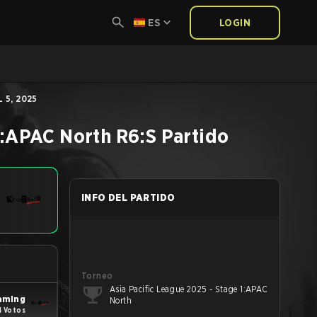
ES
LOGIN
 5, 2025
1:APAC North
R6:S
Partido
INFO DEL PARTIDO
Torneo
Asia Pacific League 2025 - Stage 1:APAC
aming
North
4 Votos