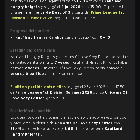
partido de League of Legends terminó
1 - 0
a favor de
Kaufland
Hangry Knights
y se jugó el
9 jul 2026
a las
15:00
. El partido fue
una
serie al mejor de Best of 3
y parte del
Prime League 1st
Division Summer 2026
Regular Season - Round 1.
Desglose del partido
Kaufland Hangry Knights
ganó el Juego 1 con
0 - 0
Estadísticas cara a cara
Kaufland Hangry Knights y Unicorns Of Love Sexy Edition se habían
enfrentado anteriormente
7 veces
. Kaufland Hangry Knights había
ganado
2 veces
, Unicorns Of Love Sexy Edition había ganado
5
veces
y
0 partidos
terminaron en empate.
El último partido entre ellos
se jugó el 27 abr 2026 a las 17:50
en
Prime League 1st Division Summer 2026
donde
Unicorns Of
Love Sexy Edition
ganó
2 - 1
.
Predicción del partido
Los usuarios de Strafe tenían un favorito abrumador en este partido,
y predijeron la victoria de
Unicorns Of Love Sexy Edition
con
91.4%
de los votos a su favor y
8.6%
de los votos para
Kaufland
Hangry Knights
.