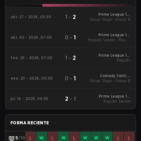
Prime League 1st
1
-
2
abr. 27 - 2026, 05:50
Group Stage - Group A
Division - Prime
League 1st Division
Spring 2026
Prime League 1st
0
-
1
abr. 02 - 2026, 07:00
Regular Season - Round
Division - Prime
League 1st Division
1
Spring 2026
Prime League 1st
1
-
2
feb. 25 - 2026, 07:00
Division Winter 2026
Playoffs
Playoffs
Comedy Central
0
-
1
ene. 23 - 2026, 05:00
Group Stage - Group B
Winter Snowdown -
Comedy Central
Winter Snowdown
2026
Prime League 1st
2
-
1
jul. 16 - 2025, 06:55
Division Summer 2025
Regular Season
Regular Season
FORMA RECIENTE
5
/10
L
W
L
W
L
W
W
W
L
L