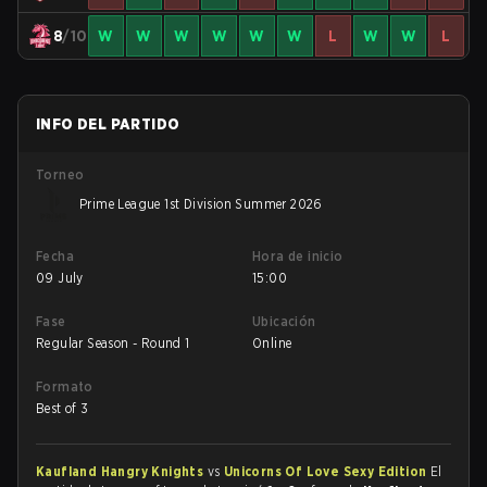
8
/10
W
W
W
W
W
W
L
W
W
L
INFO DEL PARTIDO
Torneo
Prime League 1st Division Summer 2026
Fecha
Hora de inicio
09 July
15:00
Fase
Ubicación
Regular Season - Round 1
Online
Formato
Best of 3
Kaufland Hangry Knights
vs
Unicorns Of Love Sexy Edition
El