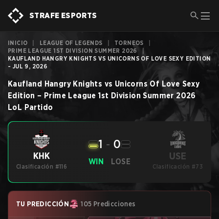
STRAFE ESPORTS
INICIO
|
LEAGUE OF LEGENDS
|
TORNEOS
|
PRIME LEAGUE 1ST DIVISION SUMMER 2026
|
KAUFLAND HANGRY KNIGHTS VS UNICORNS OF LOVE SEXY EDITION
- JUL 9, 2026
Kaufland Hangry Knights
vs
Unicorns Of Love Sexy
Edition
–
Prime League 1st Division Summer 2026
LoL
Partido
1
-
0
USE
KHK
WIN
LOSE
Clasificación #116
Clasificación #73
TU PREDICCIÓN
105 Predicciones