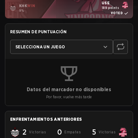
USE
KHK
WIN
189 points
9%
VOTED
RESUMEN DE PUNTUACIÓN
SELECCIONA UN JUEGO
Datos del marcador no disponibles
Por favor, vuelve más tarde
ENFRENTAMIENTOS ANTERIORES
2
0
5
Victorias
Empates
Victorias