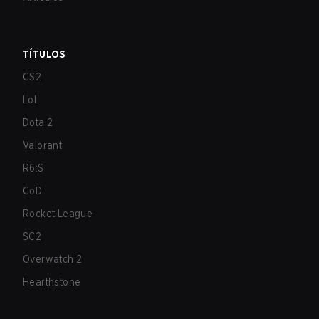
TÍTULOS
CS2
LoL
Dota 2
Valorant
R6:S
CoD
Rocket League
SC2
Overwatch 2
Hearthstone