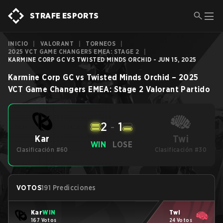
STRAFE ESPORTS
INICIO
|
VALORANT
|
TORNEOS
|
2025 VCT GAME CHANGERS EMEA: STAGE 2
|
KARMINE CORP GC VS TWISTED MINDS ORCHID - JUN 15, 2025
Karmine Corp GC
vs
Twisted Minds Orchid
–
2025
VCT Game Changers EMEA: Stage 2
Valorant
Partido
2
-
1
Twi
Kar
WIN
LOSE
Clasificación #60
Clasificación #30
VOTOS
191 Predicciones
Kar
WIN
Twi
167 Votos
24 Votos