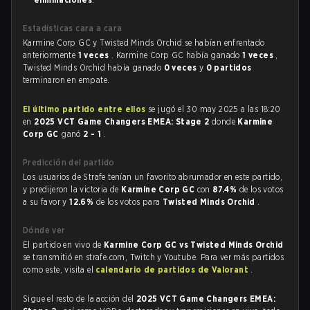
Estadísticas cara a cara
Karmine Corp GC y Twisted Minds Orchid se habían enfrentado
anteriormente
1 veces
. Karmine Corp GC había ganado
1 veces
,
Twisted Minds Orchid había ganado
0 veces
y
0 partidos
terminaron en empate.
El último partido entre ellos
se jugó el 30 may 2025 a las 18:20
en
2025 VCT Game Changers EMEA: Stage 2
donde
Karmine
Corp GC
ganó
2 - 1
.
Predicción del partido
Los usuarios de Strafe tenían un favorito abrumador en este partido,
y predijeron la victoria de
Karmine Corp GC
con
87.4%
de los votos
a su favor y
12.6%
de los votos para
Twisted Minds Orchid
.
Dónde ver
El partido en vivo de
Karmine Corp GC vs Twisted Minds Orchid
se transmitió en strafe.com, Twitch y Youtube. Para ver más partidos
como este, visita el
calendario de partidos de Valorant
.
Sigue el resto de la acción del
2025 VCT Game Changers EMEA: