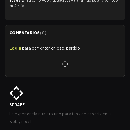
Stage 2
, así como VODs, destacados y transmisiones en vivo, todo
en Strafe.
COMENTARIOS
(
0
)
Login
para comentar en este partido
STRAFE
La experiencia número uno para fans de esports en la
web y móvil.