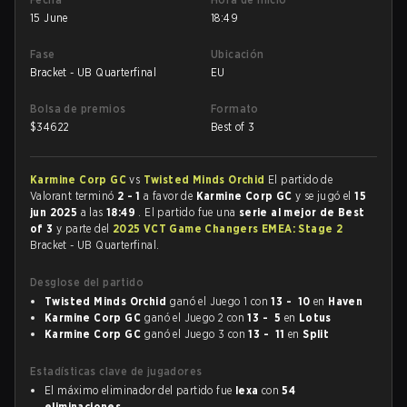
15 June
18:49
Fase
Ubicación
Bracket - UB Quarterfinal
EU
Bolsa de premios
Formato
$
34622
Best of 3
Karmine Corp GC
vs
Twisted Minds Orchid
El partido de
Valorant terminó
2 - 1
a favor de
Karmine Corp GC
y se jugó el
15
jun 2025
a las
18:49
. El partido fue una
serie al mejor de Best
of 3
y parte del
2025 VCT Game Changers EMEA: Stage 2
Bracket - UB Quarterfinal.
Desglose del partido
Twisted Minds Orchid
ganó el Juego 1 con
13 - 10
en
Haven
Karmine Corp GC
ganó el Juego 2 con
13 - 5
en
Lotus
Karmine Corp GC
ganó el Juego 3 con
13 - 11
en
Split
Estadísticas clave de jugadores
El máximo eliminador del partido fue
lexa
con
54
eliminaciones
.