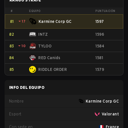
RANGO STRAFE
#
EQUIPO
PUNTUACIÓN
81
⏷
17
Karmine Corp GC
1597
82
INTZ
1596
83
⏷
10
TYLOO
1584
84
RED Canids
1581
85
RIDDLE ORDER
1579
INFO DEL EQUIPO
Nombre
Karmine Corp GC
Esport
Valorant
Con sede en
France