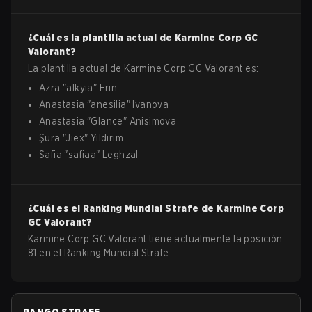
¿Cuál es la plantilla actual de
Karmine Corp GC
Valorant
?
La plantilla actual de
Karmine Corp GC
Valorant
es:
Azra
"
alkyia
"
Erin
Anastasia
"
anesilia
"
Ivanova
Anastasia
"
Glance
"
Anisimova
Şura
"
Jiex
"
Yıldırım
Safia
"
safiaa
"
Leghzal
¿Cuál es el Ranking Mundial Strafe de
Karmine Corp
GC
Valorant
?
Karmine Corp GC Valorant tiene actualmente la posición
81 en el Ranking Mundial Strafe.