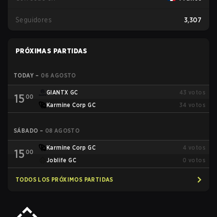
Seguidores
3,307
PRÓXIMAS PARTIDAS
TODAY
–
06 AGOSTO
GIANTX GC
43
votos
15
00
Karmine Corp GC
34
votos
SÁBADO
–
08 AGOSTO
Karmine Corp GC
4
votos
15
00
Joblife GC
0
votos
TODOS LOS PRÓXIMOS PARTIDAS