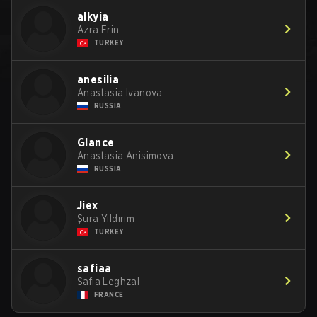
alkyia
Azra Erin
TURKEY
anesilia
Anastasia Ivanova
RUSSIA
Glance
Anastasia Anisimova
RUSSIA
Jiex
Şura Yıldırım
TURKEY
safiaa
Safia Leghzal
FRANCE