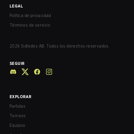
LEGAL
Política de privacidad
Términos de servicio
2026
Sidledes AB. Todos los derechos reservados.
SEGUIR
EXPLORAR
Partidas
Torneos
Equipos