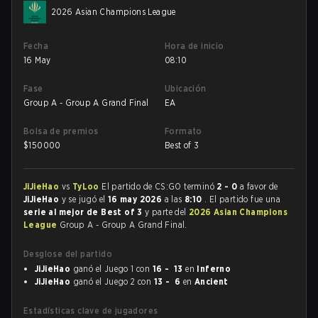
2026 Asian Champions League
Fecha
Hora de inicio
16 May
08:10
Fase
Ubicación
Group A - Group A Grand Final
EA
Bolsa de premios
Formato
$
150000
Best of 3
JiJieHao
vs
TyLoo
El partido de CS:GO terminó
2 - 0
a favor de
JiJieHao
y se jugó el
16 may 2026
a las
8:10
. El partido fue una
serie al mejor de Best of 3
y parte del
2026 Asian Champions
League
Group A - Group A Grand Final.
Desglose del partido
JiJieHao
ganó el Juego 1 con
16 - 13
en
Inferno
JiJieHao
ganó el Juego 2 con
13 - 6
en
Ancient
Estadísticas clave de jugadores