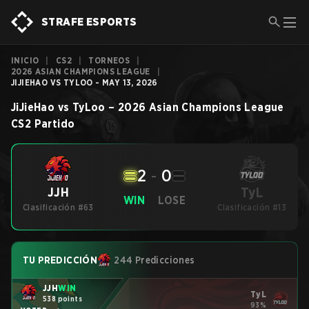
STRAFE ESPORTS
INICIO
|
CS2
|
TORNEOS
|
2026 ASIAN CHAMPIONS LEAGUE
|
JIJIEHAO VS TYLOO - MAY 13, 2026
JiJieHao
vs
TyLoo
–
2026 Asian Champions League
CS2
Partido
2
-
0
TyL
JJH
WIN
LOSE
Clasificación #63
Clasificación #13
TU PREDICCIÓN
244 Predicciones
JJH
WIN
TyL
538 points
93%