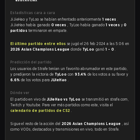
Estadísticas cara a cara
JiJieHao y TyLoo se habían enfrentado anteriormente
1 veces
.
JiJieHao había ganado
0 veces
, TyLoo había ganado
1 veces
y
0
partidos
terminaron en empate.
El último partido entre ellos
se jugó el 26 feb 2024 a las 5:06 en
2026 Asian Champions League
donde
TyLoo
ganó
1 - 0
.
Predicción del partido
Los usuarios de Strafe tenían un favorito abrumador en este partido,
y predijeron la victoria de
TyLoo
con
93.4%
de los votos a su favor y
6.6%
de los votos para
JiJieHao
.
Dónde ver
El partido en vivo de
JiJieHao vs TyLoo
se transmitió en strafe.com,
Twitch y Youtube. Para ver más partidos como este, visita el
calendario de partidos de CS2
.
Sigue el resto de la acción del
2026 Asian Champions League
, así
como VODs, destacados y transmisiones en vivo, todo en Strafe.