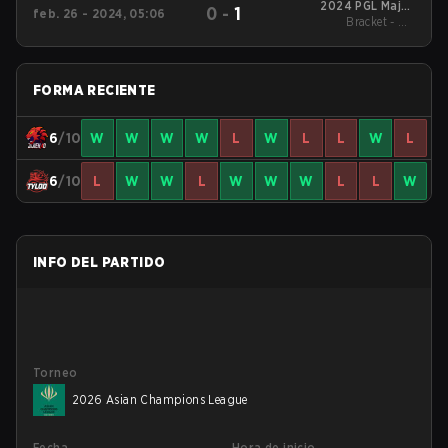
2024 PGL Major
0
-
1
feb. 26 - 2024, 05:06
Copenhagen Asia-
Bracket - UB
Pacific RMR
Quarterfinal
FORMA RECIENTE
6
/10
W
W
W
W
L
W
L
L
W
L
6
/10
L
W
W
L
W
W
W
L
L
W
INFO DEL PARTIDO
Torneo
2026 Asian Champions League
Fecha
Hora de inicio