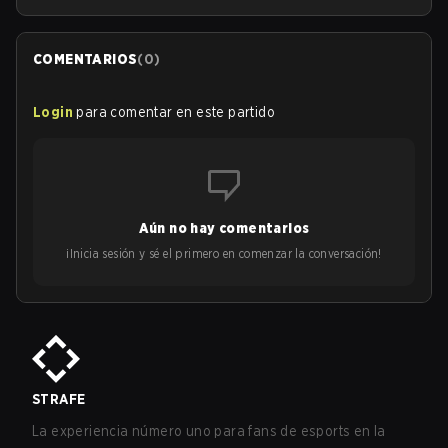
COMENTARIOS
(
0
)
Login
para comentar en este partido
Aún no hay comentarios
¡Inicia sesión y sé el primero en comenzar la conversación!
STRAFE
La experiencia número uno para fans de esports en la