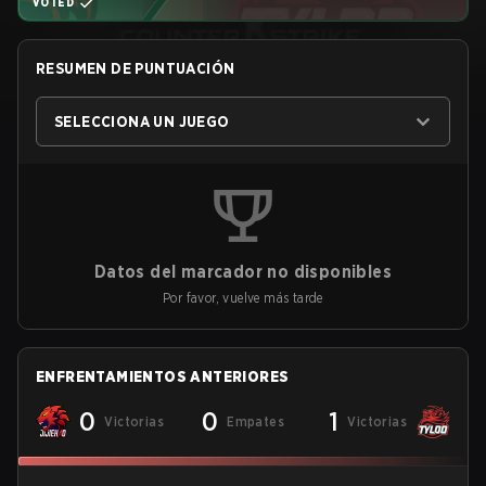
VOTED
RESUMEN DE PUNTUACIÓN
SELECCIONA UN JUEGO
Datos del marcador no disponibles
Por favor, vuelve más tarde
ENFRENTAMIENTOS ANTERIORES
0
0
1
Victorias
Empates
Victorias