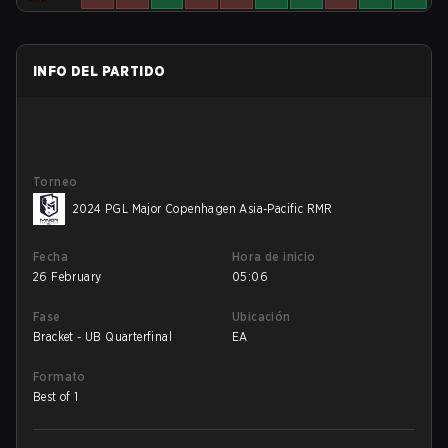
INFO DEL PARTIDO
Torneo
2024 PGL Major Copenhagen Asia-Pacific RMR
Fecha
Hora de inicio
26 February
05:06
Fase
Ubicación
Bracket - UB Quarterfinal
EA
Formato
Best of 1