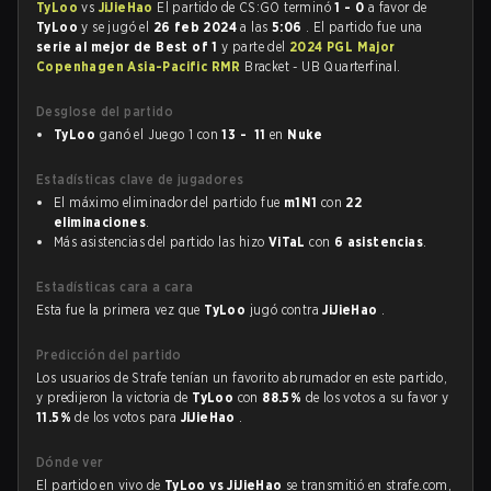
TyLoo
vs
JiJieHao
El partido de CS:GO terminó
1 - 0
a favor de
TyLoo
y se jugó el
26 feb 2024
a las
5:06
. El partido fue una
serie al mejor de Best of 1
y parte del
2024 PGL Major
Copenhagen Asia-Pacific RMR
Bracket - UB Quarterfinal.
Desglose del partido
TyLoo
ganó el Juego 1 con
13 - 11
en
Nuke
Estadísticas clave de jugadores
El máximo eliminador del partido fue
m1N1
con
22
eliminaciones
.
Más asistencias del partido las hizo
ViTaL
con
6 asistencias
.
Estadísticas cara a cara
Esta fue la primera vez que
TyLoo
jugó contra
JiJieHao
.
Predicción del partido
Los usuarios de Strafe tenían un favorito abrumador en este partido,
y predijeron la victoria de
TyLoo
con
88.5%
de los votos a su favor y
11.5%
de los votos para
JiJieHao
.
Dónde ver
El partido en vivo de
TyLoo vs JiJieHao
se transmitió en strafe.com,