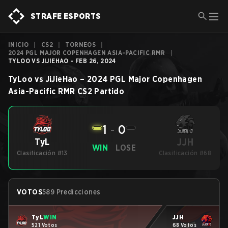
STRAFE ESPORTS
INICIO
|
CS2
|
TORNEOS
|
2024 PGL MAJOR COPENHAGEN ASIA-PACIFIC RMR
|
TYLOO VS JIJIEHAO - FEB 26, 2024
TyLoo
vs
JiJieHao
–
2024 PGL Major Copenhagen
Asia-Pacific RMR
CS2
Partido
1
-
0
JJH
TyL
WIN
LOSE
Clasificación #13
Clasificación #68
VOTOS
589 Predicciones
TyL
WIN
JJH
521 Votos
68 Votos