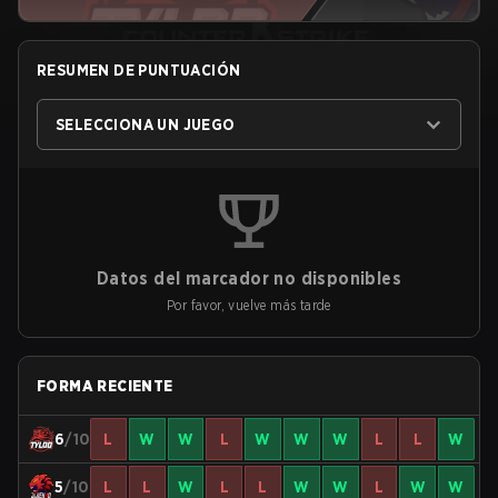
RESUMEN DE PUNTUACIÓN
SELECCIONA UN JUEGO
Datos del marcador no disponibles
Por favor, vuelve más tarde
FORMA RECIENTE
6
/10
L
W
W
L
W
W
W
L
L
W
5
/10
L
L
W
L
L
W
W
L
W
W