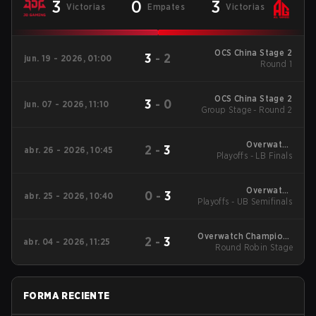
3
0
3
Victorias
Empates
Victorias
OCS China Stage 2
3
-
2
jun. 19 - 2026, 01:00
Round 1
OCS China Stage 2
3
-
0
jun. 07 - 2026, 11:10
Group Stage - Round 2
Overwatch
2
-
3
abr. 26 - 2026, 10:45
Champions Series -
Playoffs - LB Finals
China Stage 1
Overwatch
0
-
3
abr. 25 - 2026, 10:40
Playoffs - UB Semifinals
Champions Series -
China Stage 1
Overwatch Champions
2
-
3
abr. 04 - 2026, 11:25
Series - China Stage 1
Round Robin Stage
FORMA RECIENTE