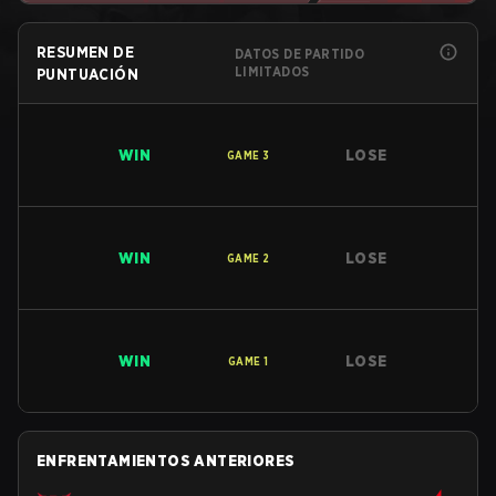
RESUMEN DE
DATOS DE PARTIDO
LIMITADOS
PUNTUACIÓN
WIN
LOSE
GAME
3
WIN
LOSE
GAME
2
WIN
LOSE
GAME
1
ENFRENTAMIENTOS ANTERIORES