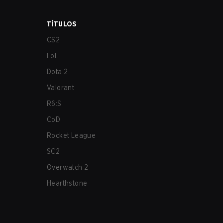
TÍTULOS
CS2
LoL
Dota 2
Valorant
R6:S
CoD
Rocket League
SC2
Overwatch 2
Hearthstone