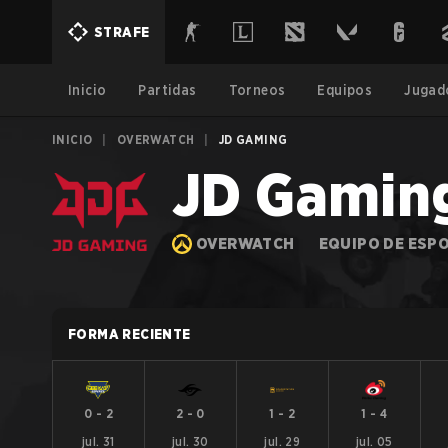
STRAFE
Inicio
Partidas
Torneos
Equipos
Jugad
INICIO
|
OVERWATCH
|
JD GAMING
JD Gamin
OVERWATCH
EQUIPO DE ESP
FORMA RECIENTE
0
-
2
2
-
0
1
-
2
1
-
4
jul. 31
jul. 30
jul. 29
jul. 05