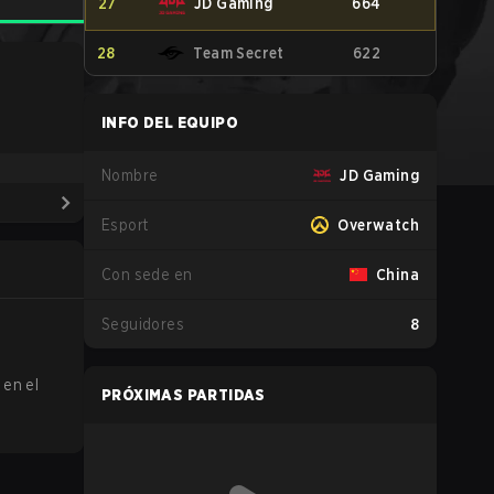
27
JD Gaming
664
28
Team Secret
622
INFO DEL EQUIPO
Nombre
JD Gaming
Esport
Overwatch
Con sede en
China
Seguidores
8
 en el
PRÓXIMAS PARTIDAS