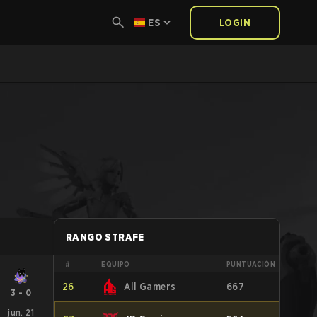
ES
LOGIN
RANGO STRAFE
#
EQUIPO
PUNTUACIÓN
26
All Gamers
667
3
-
0
jun. 21