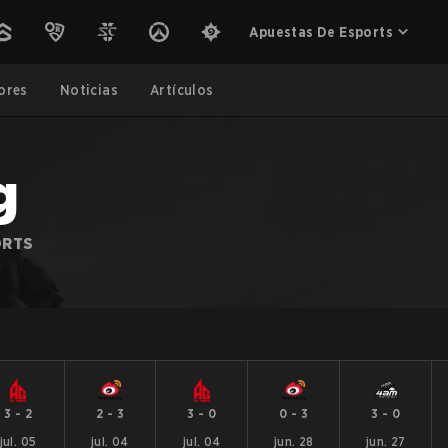
Apuestas De Esports
ores
Noticias
Artículos
g
ORTS
3
-
2
2
-
3
3
-
0
0
-
3
3
-
0
jul. 05
jul. 04
jul. 04
jun. 28
jun. 27