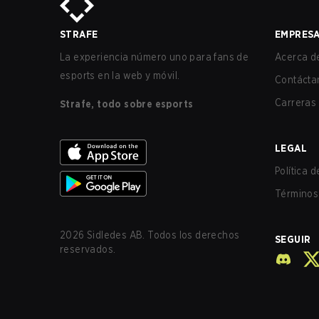
STRAFE
EMPRES
La experiencia número uno para fans de
Acerca de
esports en la web y móvil.
Contácta
Carreras
Strafe, todo sobre esports
LEGAL
Política 
Términos 
2026
Sidledes AB. Todos los derechos
SEGUIR
reservados.