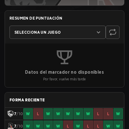
RESUMEN DE PUNTUACIÓN
SELECCIONA UN JUEGO
Datos del marcador no disponibles
Por favor, vuelve más tarde
FORMA RECIENTE
7
/10
W
L
W
W
W
W
W
L
L
W
7
/10
W
W
W
W
L
W
L
L
W
W