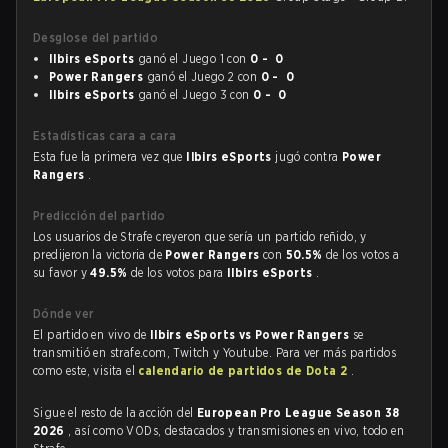
Desglose del partido
Ilbirs eSports
ganó el Juego 1 con
0 - 0
Power Rangers
ganó el Juego 2 con
0 - 0
Ilbirs eSports
ganó el Juego 3 con
0 - 0
Estadísticas cara a cara
Esta fue la primera vez que
Ilbirs eSports
jugó contra
Power
Rangers
.
Predicción del partido
Los usuarios de Strafe creyeron que sería un partido reñido, y
predijeron la victoria de
Power Rangers
con
50.5%
de los votos a
su favor y
49.5%
de los votos para
Ilbirs eSports
.
Dónde ver
El partido en vivo de
Ilbirs eSports vs Power Rangers
se
transmitió en strafe.com, Twitch y Youtube. Para ver más partidos
como este, visita el
calendario de partidos de Dota 2
.
Sigue el resto de la acción del
European Pro League Season 38
2026
, así como VODs, destacados y transmisiones en vivo, todo en