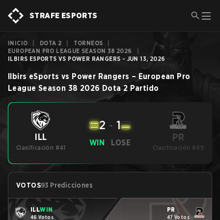
STRAFE ESPORTS
INICIO
|
DOTA 2
|
TORNEOS
|
EUROPEAN PRO LEAGUE SEASON 38 2026
|
ILBIRS ESPORTS VS POWER RANGERS - JUN 13, 2026
Ilbirs eSports
vs
Power Rangers
–
European Pro
League Season 38 2026
Dota 2
Partido
2
-
1
PR
ILL
WIN
LOSE
Clasificación #41
Clasificación #49
VOTOS
93 Predicciones
ILL
WIN
PR
46 Votos
47 Votos