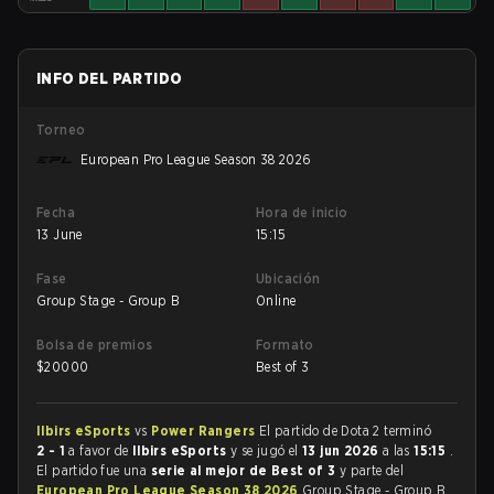
INFO DEL PARTIDO
Torneo
European Pro League Season 38 2026
Fecha
Hora de inicio
13 June
15:15
Fase
Ubicación
Group Stage - Group B
Online
Bolsa de premios
Formato
$
20000
Best of 3
Ilbirs eSports
vs
Power Rangers
El partido de Dota 2 terminó
2 - 1
a favor de
Ilbirs eSports
y se jugó el
13 jun 2026
a las
15:15
.
El partido fue una
serie al mejor de Best of 3
y parte del
European Pro League Season 38 2026
Group Stage - Group B.