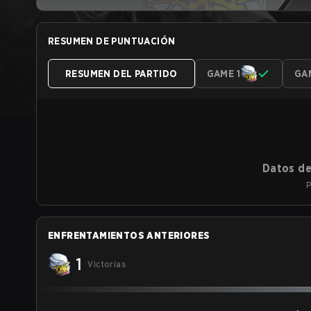
RESUMEN DE PUNTUACIÓN
RESUMEN DEL PARTIDO
GAME 1
GA
Datos de
P
ENFRENTAMIENTOS ANTERIORES
1
Victorias