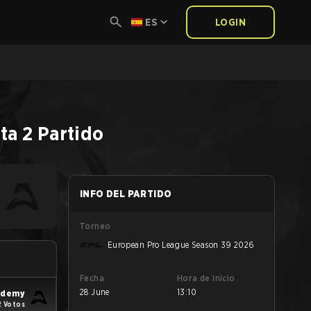
ES
LOGIN
ta 2
Partido
INFO DEL PARTIDO
Torneo
European Pro League Season 39 2026
Fecha
Hora de inicio
28 June
13:10
ademy
2 Votos