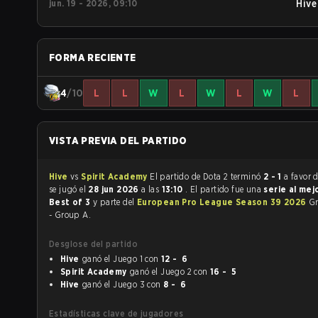
jun. 19 - 2026, 09:10
Hive
FORMA RECIENTE
4
/10
L
L
W
L
W
L
W
L
VISTA PREVIA DEL PARTIDO
Hive
vs
Spirit Academy
El partido de Dota 2 terminó
2 - 1
a favor 
se jugó el
28 jun 2026
a las
13:10
. El partido fue una
serie al mej
Best of 3
y parte del
European Pro League Season 39 2026
Gr
- Group A.
Desglose del partido
Hive
ganó el Juego 1 con
12 - 6
Spirit Academy
ganó el Juego 2 con
16 - 5
Hive
ganó el Juego 3 con
8 - 6
Estadísticas clave de jugadores