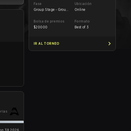
Fase
Ubicación
Group Stage - Group
Online
A
Bolsa de premios
Formato
$
20000
Best of 3
IR AL TORNEO
orias
on 38 2026