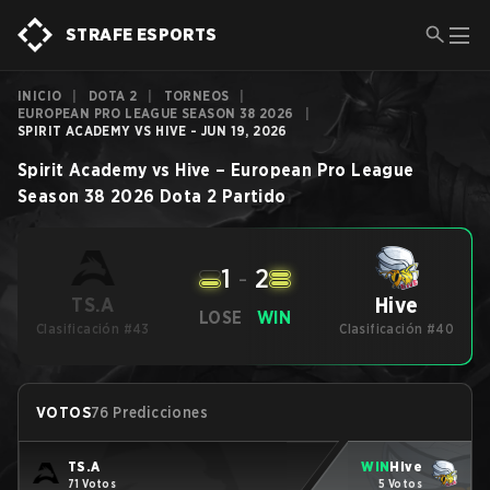
STRAFE ESPORTS
INICIO
|
DOTA 2
|
TORNEOS
|
EUROPEAN PRO LEAGUE SEASON 38 2026
|
SPIRIT ACADEMY VS HIVE - JUN 19, 2026
Spirit Academy
vs
Hive
–
European Pro League
Season 38 2026
Dota 2
Partido
1
-
2
Hive
TS.A
LOSE
WIN
Clasificación #43
Clasificación #40
VOTOS
76 Predicciones
TS.A
WIN
Hive
71 Votos
5 Votos