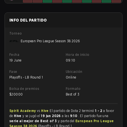
INFO DEL PARTIDO
Torneo
European Pro League Season 38 2026
Fecha
Hora de inicio
19 June
09:10
Fase
Ubicación
Playoffs - LB Round 1
Online
Bolsa de premios
Formato
$
20000
Best of 3
Spirit Academy
vs
Hive
El partido de Dota 2 terminó
1 - 2
a favor
de
Hive
y se jugó el
19 jun 2026
a las
9:10
. El partido fue una
serie al mejor de Best of 3
y parte del
European Pro League
Season 38 2026
Playoffs - LB Round 1.