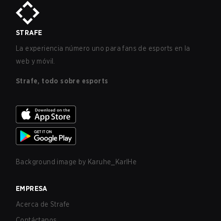
STRAFE
La experiencia número uno para fans de esports en la
web y móvil.
Strafe, todo sobre esports
Background image by
Karuhe_KarlHe
EMPRESA
Acerca de Strafe
Contáctanos