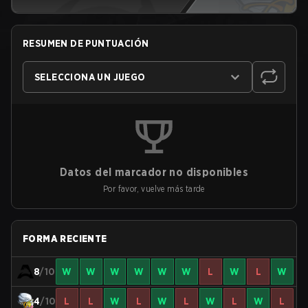
RESUMEN DE PUNTUACIÓN
SELECCIONA UN JUEGO
Datos del marcador no disponibles
Por favor, vuelve más tarde
FORMA RECIENTE
8
/10
W
W
W
W
W
W
L
W
L
W
4
/10
L
L
W
L
W
L
W
L
W
L