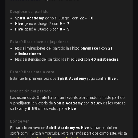
Desglose del partido
Spirit Academy
ganó el Juego 1 con
22 - 10
Hive
ganó el Juego 2 con
9 - 7
Hive
ganó el Juego 3 con
8 - 9
Estadísticas clave de jugadores
Más eliminaciones del partido las hizo
playmaker
con
21
eliminaciones
.
Más asistencias del partido las hizo
Luci
con
40 asistencias
.
Estadísticas cara a cara
Esta fue la primera vez que
Spirit Academy
jugó contra
Hive
.
Predicción del partido
Los usuarios de Strafe tenían un favorito abrumador en este partido,
y predijeron la victoria de
Spirit Academy
con
93.4%
de los votos a
su favor y
6.6%
de los votos para
Hive
.
Dónde ver
El partido en vivo de
Spirit Academy vs Hive
se transmitió en
strafe.com, Twitch y Youtube. Para ver más partidos como este, visita