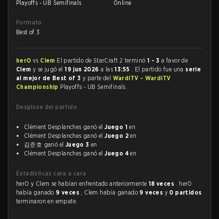
Playoffs - UB Semifinals
Online
Formato
Best of 3
herO
vs
Clem
El partido de StarCraft 2 terminó
1 - 3
a favor de
Clem
y se jugó el
19 jun 2026
a las
13:55
. El partido fue una
serie
al mejor de Best of 3
y parte del
WardiTV - WardiTV
Championship
Playoffs - UB Semifinals.
Desglose del partido
Clément Desplanches ganó el
Juego 1
en
Clément Desplanches ganó el
Juego 2
en
김준호 ganó el
Juego 3
en
Clément Desplanches ganó el
Juego 4
en
Estadísticas cara a cara
herO y Clem se habían enfrentado anteriormente
18 veces
. herO
había ganado
9 veces
, Clem había ganado
9 veces
y
0 partidos
terminaron en empate.