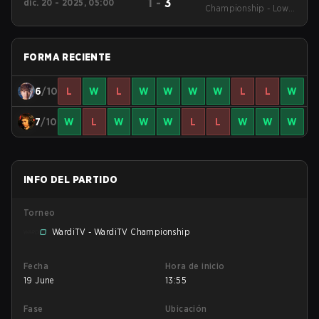
1
-
3
dic. 20 - 2025, 05:00
Championship - Lower
Bracket Round 5
FORMA RECIENTE
6
/10
L
W
L
W
W
W
W
L
L
W
7
/10
W
L
W
W
W
L
L
W
W
W
INFO DEL PARTIDO
Torneo
WardiTV - WardiTV Championship
Fecha
Hora de inicio
19 June
13:55
Fase
Ubicación