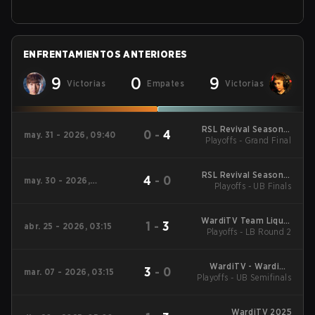
ENFRENTAMIENTOS ANTERIORES
9
0
9
Victorias
Empates
Victorias
RSL Revival Season 5
0
-
4
may. 31 - 2026, 09:40
Playoffs - Grand Final
2026
RSL Revival Season 5
4
-
0
may. 30 - 2026,
Playoffs - UB Finals
2026
09:00
WardiTV Team Liquid
1
-
3
abr. 25 - 2026, 03:15
Map Contest Season
Playoffs - LB Round 2
16 2026
WardiTV - WardiTV
3
-
0
mar. 07 - 2026, 03:15
Playoffs - UB Semifinals
Championship
WardiTV 2025