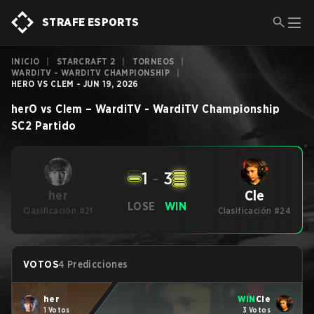
STRAFE ESPORTS
INICIO
|
STARCRAFT 2
|
TORNEOS
|
WARDITV - WARDITV CHAMPIONSHIP
|
HERO VS CLEM - JUN 19, 2026
herO
vs
Clem
–
WardiTV - WardiTV Championship
SC2
Partido
1
-
3
Cle
her
LOSE
WIN
Clasificación #21
Clasificación #24
VOTOS
4 Predicciones
her
WIN
Cle
1 Votos
3 Votos