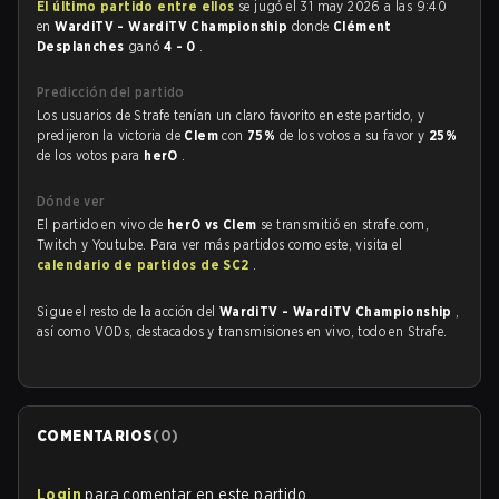
El último partido entre ellos
se jugó el 31 may 2026 a las 9:40
en
WardiTV - WardiTV Championship
donde
Clément
Desplanches
ganó
4 - 0
.
Predicción del partido
Los usuarios de Strafe tenían un claro favorito en este partido, y
predijeron la victoria de
Clem
con
75%
de los votos a su favor y
25%
de los votos para
herO
.
Dónde ver
El partido en vivo de
herO vs Clem
se transmitió en strafe.com,
Twitch y Youtube. Para ver más partidos como este, visita el
calendario de partidos de SC2
.
Sigue el resto de la acción del
WardiTV - WardiTV Championship
,
así como VODs, destacados y transmisiones en vivo, todo en Strafe.
COMENTARIOS
(
0
)
Login
para comentar en este partido