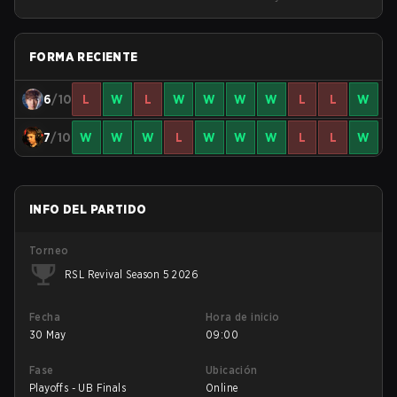
FORMA RECIENTE
6
/10
L
W
L
W
W
W
W
L
L
W
7
/10
W
W
W
L
W
W
W
L
L
W
INFO DEL PARTIDO
Torneo
RSL Revival Season 5 2026
Fecha
Hora de inicio
30 May
09:00
Fase
Ubicación
Playoffs - UB Finals
Online