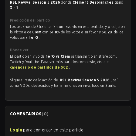
RSL Revival Season 5 2026
donde
Clément Desplanches
ganó
3 - 1
.
Predicción del partido
Los usuarios de Strafe tenían un favorito en este partido, y predijeron
la victoria de
Clem
con
61.8%
de los votos a su favor y
38.2%
de los
votos para
herO
.
Dónde ver
El partido en vivo de
herO vs Clem
se transmitió en strafe.com,
Twitch y Youtube. Para ver más partidos como este, visita el
calendario de partidos de SC2
.
Sigue el resto de la acción del
RSL Revival Season 5 2026
, así
como VODs, destacados y transmisiones en vivo, todo en Strafe.
COMENTARIOS
(
0
)
Login
para comentar en este partido