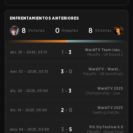
ENFRENTAMIENTOS ANTERIORES
8
0
8
Victorias
Empates
Victorias
WardiTV Team Liquid
1
-
3
abr. 25 - 2026, 03:15
Map Contest Season
Playoffs - LB Round 2
16 2026
WardiTV - WardiTV
3
-
0
mar. 07 - 2026, 03:15
Playoffs - UB Semifinals
Championship
WardiTV 2025
1
-
3
dic. 20 - 2025, 05:00
Championship - Lower
Bracket Round 5
WardiTV 2025
2
-
0
dic. 14 - 2025, 05:00
Seeding matches -
Group B
PiG Sty Festival 6.0
3
-
5
may. 04 - 2025, 02:00
Playoffs - Grand Final