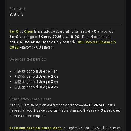
Formato
Best of 3
herO
vs
Clem
El partido de StarCraft 2 terminó
4 - 0
a favor de
herO
y se jugó el
30 may 2026
a las
9:00
. El partido fue una
serie al mejor de Best of 3
y parte del
RSL Revival Season 5
2026
Playoffs - UB Finals.
Desglose del partido
김준호 ganó el
Juego 1
en
김준호 ganó el
Juego 2
en
김준호 ganó el
Juego 3
en
김준호 ganó el
Juego 4
en
Estadísticas cara a cara
herO y Clem se habían enfrentado anteriormente
16 veces
. herO
había ganado
8 veces
, Clem había ganado
8 veces
y
0 partidos
terminaron en empate.
El último partido entre ellos
se jugó el 25 abr 2026 a las 15:15 en