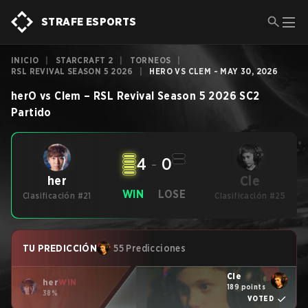
STRAFE ESPORTS
INICIO
|
STARCRAFT 2
|
TORNEOS
|
RSL REVIVAL SEASON 5 2026
|
HERO VS CLEM - MAY 30, 2026
herO
vs
Clem
–
RSL Revival Season 5 2026
SC2
Partido
4
-
0
Cle
her
WIN
LOSE
Clasificación #21
Clasificación #25
TU PREDICCIÓN
55 Predicciones
Cle
her
WIN
189 points
38%
VOTED