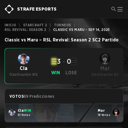
STRAFE ESPORTS
INICIO
|
STARCRAFT 2
|
TORNEOS
|
RSL REVIVAL: SEASON 2
|
CLASSIC VS MARU - SEP 14, 2025
Classic
vs
Maru
–
RSL Revival: Season 2
SC2
Partido
3
-
0
Mar
Cla
WIN
LOSE
Clasificación #12
Clasificación #2
VOTOS
69 Predicciones
Cla
WIN
Mar
51 Votos
18 Votos