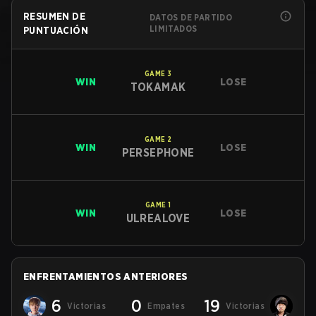
RESUMEN DE
DATOS DE PARTIDO
LIMITADOS
PUNTUACIÓN
GAME
3
WIN
LOSE
TOKAMAK
GAME
2
WIN
LOSE
PERSEPHONE
GAME
1
WIN
LOSE
ULREALOVE
ENFRENTAMIENTOS ANTERIORES
6
0
19
Victorias
Empates
Victorias