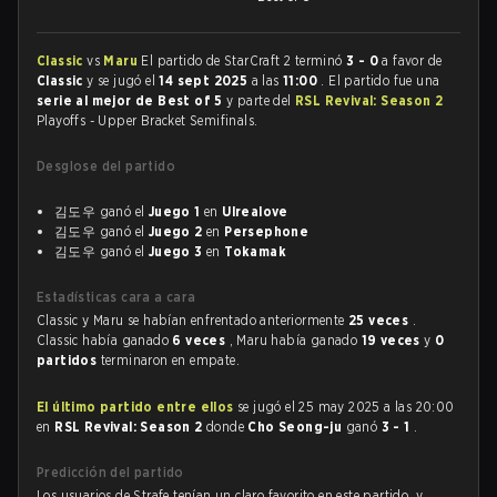
Classic
vs
Maru
El partido de StarCraft 2 terminó
3 - 0
a favor de
Classic
y se jugó el
14 sept 2025
a las
11:00
. El partido fue una
serie al mejor de Best of 5
y parte del
RSL Revival: Season 2
Playoffs - Upper Bracket Semifinals.
Desglose del partido
김도우 ganó el
Juego 1
en
Ulrealove
김도우 ganó el
Juego 2
en
Persephone
김도우 ganó el
Juego 3
en
Tokamak
Estadísticas cara a cara
Classic y Maru se habían enfrentado anteriormente
25 veces
.
Classic había ganado
6 veces
, Maru había ganado
19 veces
y
0
partidos
terminaron en empate.
El último partido entre ellos
se jugó el 25 may 2025 a las 20:00
en
RSL Revival: Season 2
donde
Cho Seong-ju
ganó
3 - 1
.
Predicción del partido
Los usuarios de Strafe tenían un claro favorito en este partido, y