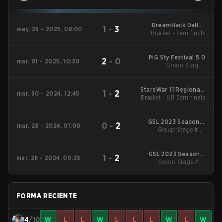
DreamHack Dallas
1
-
3
may. 25 - 2025, 08:00
Bracket - Semifinals
2025
PiG Sty Festival 5.0
2
-
0
mar. 01 - 2025, 10:30
Group Stage -
Elimination Match
StarsWar 11 Regionals
1
-
2
mar. 30 - 2024, 12:45
Bracket - UB Semifinals
Korea
GSL 2023 Season 1:
0
-
2
mar. 28 - 2024, 01:00
Group Stage #2 -
Code S
Decider Match
GSL 2023 Season 1:
1
-
2
mar. 28 - 2024, 09:35
Group Stage #2 -
Code S
Opening Matches
FORMA RECIENTE
4
/10
W
L
L
W
L
L
L
W
L
W