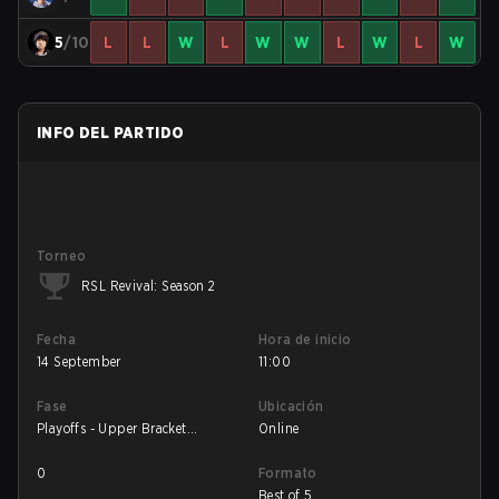
5
/10
L
L
W
L
W
W
L
W
L
W
INFO DEL PARTIDO
Torneo
RSL Revival: Season 2
Fecha
Hora de inicio
14 September
11:00
Fase
Ubicación
Playoffs - Upper Bracket
Online
Semifinals
0
Formato
Best of 5