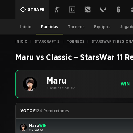
STRAFE
Inicio
Partidas
Torneos
Equipos
Jugad
INICIO
|
STARCRAFT 2
|
TORNEOS
|
STARSWAR 11 REGION
Maru
vs
Classic
–
StarsWar 11 R
Maru
WIN
Clasificación #2
VOTOS
124 Predicciones
Maru
WIN
117 Votos