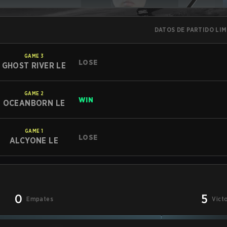
DATOS DE PARTIDO LI
GAME
3
LOSE
GHOST RIVER LE
GAME
2
WIN
OCEANBORN LE
GAME
1
LOSE
ALCYONE LE
0
5
Empates
Vict