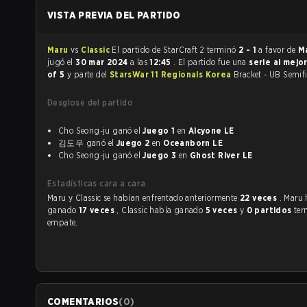
VISTA PREVIA DEL PARTIDO
Maru
vs
Classic
El partido de StarCraft 2 terminó
2 - 1
a favor de
M
jugó el
30 mar 2024
a las
12:45
. El partido fue una
serie al mejo
of 5
y parte del
StarsWar 11 Regionals Korea
Bracket - UB Semifi
Desglose del partido
Cho Seong-ju ganó el
Juego 1
en
Alcyone LE
김도우 ganó el
Juego 2
en
Oceanborn LE
Cho Seong-ju ganó el
Juego 3
en
Ghost River LE
Estadísticas cara a cara
Maru y Classic se habían enfrentado anteriormente
22 veces
. Maru
ganado
17 veces
, Classic había ganado
5 veces
y
0 partidos
ter
empate.
COMENTARIOS
(
0
)