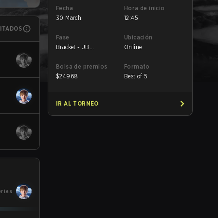
Fecha
Hora de inicio
30 March
12:45
MITADOS
Fase
Ubicación
Bracket - UB
Online
Semifinals
Bolsa de premios
Formato
$
24968
Best of 5
IR AL TORNEO
orias