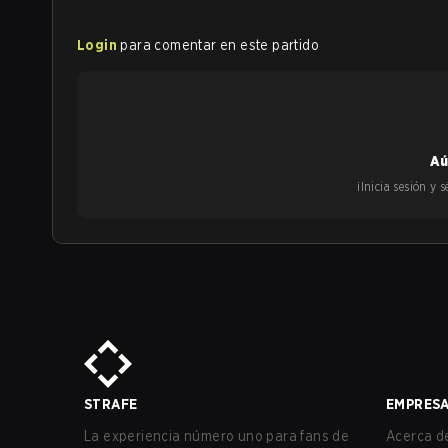
Login
para comentar en este partido
Aú
¡Inicia sesión y
STRAFE
EMPRES
La experiencia número uno para fans de
Acerca de