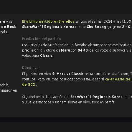
aru
y se
El último partido entre ellos
se jugó el 28 mar 2024 a las 13:00
r de Best
StarsWar 11 Regionals Korea
donde
Cho Seong-ju
ganó
2 - 0
nals.
Predicción del partido
Los usuarios de Strafe tenían un favorito abrumador en este partido, y
predijeron la victoria de
Maru
con
94.4%
de los votos a su favor y
5
votos para
Classic
.
Dónde ver
El partido en vivo de
Maru vs Classic
se transmitió en strafe.com, 
Youtube. Para ver más partidos como este, visita el
calendario de
de SC2
.
 había
minaron en
Sigue el resto de la acción del
StarsWar 11 Regionals Korea
, así
VODs, destacados y transmisiones en vivo, todo en Strafe.