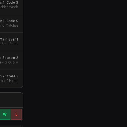
 1: Code S
cider Match
 1: Code S
ing Matches
Main Event
t Semifinals
e Season 2
e - Group A
 2: Code S
nners' Match
W
L