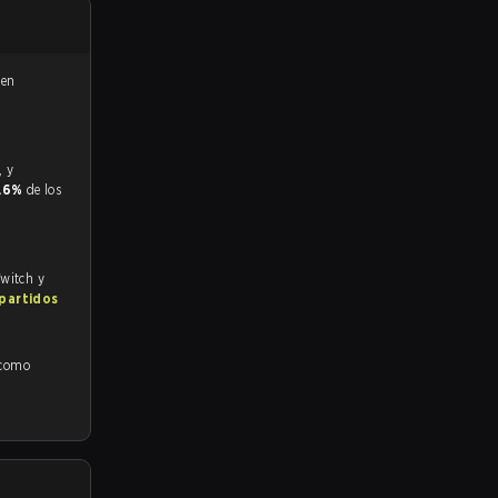
 en
.
.6%
de los
Twitch y
 partidos
 como