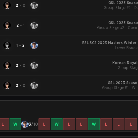
GSL 2023 Season
2
-
0
Group Stage #2 - De
GSL 2023 Season
2
-
1
Group Stage #2 - Open
ESL SC2 2023 Masters Winter 
1
-
2
Lower Bracke
Korean Royal
2
-
0
Group Stag
GSL 2023 Season
2
-
0
Group Stage #1 - Wi
L
W
3
/10
L
W
L
L
W
L
L
L