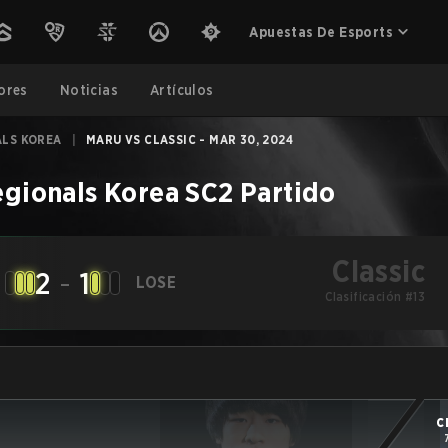
Apuestas De Esports
ores
Noticias
Artículos
ALS KOREA
|
MARU VS CLASSIC - MAR 30, 2024
egionals Korea
SC2
Partido
Classic
2
-
1
LOSE
Clasificación #13
C