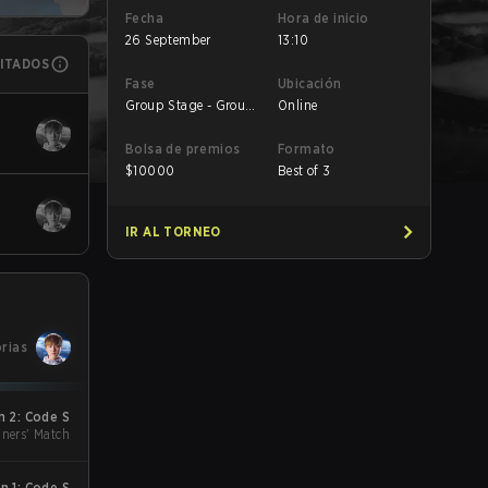
Fecha
Hora de inicio
26 September
13:10
MITADOS
Fase
Ubicación
Group Stage - Group
Online
A
Bolsa de premios
Formato
$
10000
Best of 3
IR AL TORNEO
orias
 2: Code S
ners' Match
 1: Code S