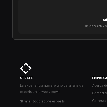
Aú
¡Inicia sesión y
STRAFE
EMPRES
La experiencia número uno para fans de
Acerca de
esports en la web y móvil.
Contácta
Carreras
Strafe, todo sobre esports