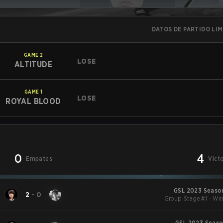
DATOS DE PARTIDO LI
GAME
2
LOSE
ALTITUDE
GAME
1
LOSE
ROYAL BLOOD
0
4
Empates
Vict
GSL 2023 Season
2
-
0
Group Stage #1 - Win
GSL 2023 Season