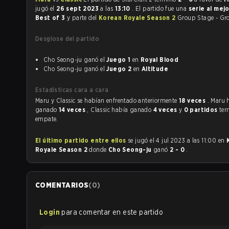
jugó el
26 sept 2023
a las
13:10
. El partido fue una
serie al mej
Best of 3
y parte del
Korean Royale Season 2
Group Stage - Gr
Desglose del partido
Cho Seong-ju ganó el
Juego 1
en
Royal Blood
Cho Seong-ju ganó el
Juego 2
en
Altitude
Estadísticas cara a cara
Maru y Classic se habían enfrentado anteriormente
18 veces
. Maru 
ganado
14 veces
, Classic había ganado
4 veces
y
0 partidos
ter
empate.
El último partido entre ellos
se jugó el 4 jul 2023 a las 11:00 en
Royale Season 2
donde
Cho Seong-ju
ganó
2 - 0
.
COMENTARIOS
(
0
)
Login
para comentar en este partido