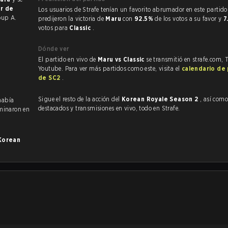
or de
Los usuarios de Strafe tenían un favorito abrumador en este partido, y
oup A.
predijeron la victoria de
Maru
con
92.5%
de los votos a su favor y
7
votos para
Classic
.
Dónde ver
El partido en vivo de
Maru vs Classic
se transmitió en strafe.com, 
Youtube. Para ver más partidos como este, visita el
calendario de
de SC2
.
Sigue el resto de la acción del
Korean Royale Season 2
, así como VODs
había
destacados y transmisiones en vivo, todo en Strafe.
minaron en
Korean