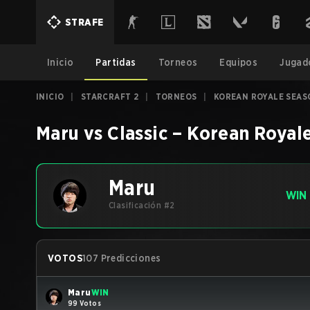
STRAFE
Inicio
Partidas
Torneos
Equipos
Jugad
INICIO
|
STARCRAFT 2
|
TORNEOS
|
KOREAN ROYALE SEAS
Maru
vs
Classic
–
Korean Royale
Maru
WIN
Clasificación #2
VOTOS
107 Predicciones
Maru
WIN
99 Votos