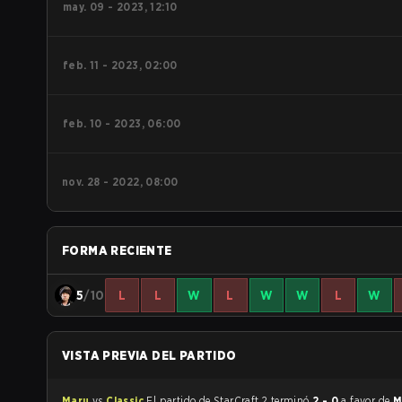
may. 09 - 2023, 12:10
feb. 11 - 2023, 02:00
feb. 10 - 2023, 06:00
nov. 28 - 2022, 08:00
FORMA RECIENTE
5
/10
L
L
W
L
W
W
L
W
VISTA PREVIA DEL PARTIDO
Maru
vs
Classic
El partido de StarCraft 2 terminó
2 - 0
a favor de
M