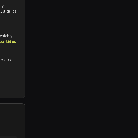
.5%
de los
Twitch y
 partidos
,