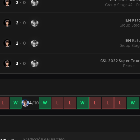
2
-
0
Group Stage #2 - De
IEM Kat
2
-
0
Group Stag
IEM Kat
2
-
0
Group Stag
GSL 2022 Super Tou
3
-
0
Bracket -
L
W
4
/10
W
L
L
W
L
L
L
W
Predicción del partido
aru
y se