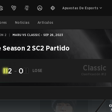
Apuestas De Esports
ores
Noticias
Artículos
ON 2
|
MARU VS CLASSIC - SEP 26, 2023
 Season 2
SC2
Partido
Classic
2
-
0
LOSE
Clasificación #12
C