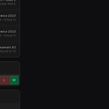
cider Match
owice 2023
e - Group D
owice 2023
e - Group D
rnament #2
 Round of 16
L
W