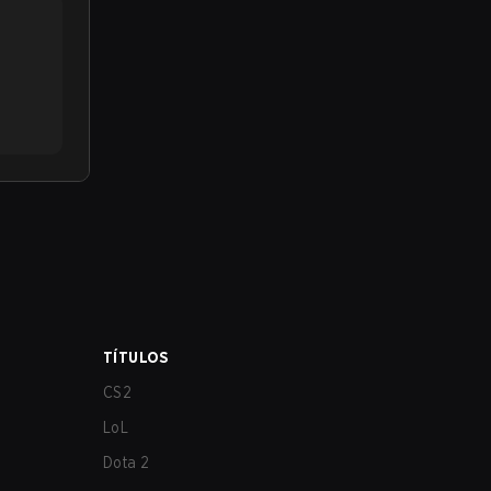
TÍTULOS
CS2
LoL
Dota 2