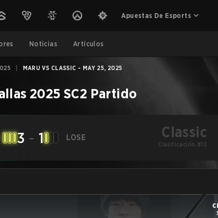
Apuestas De Esports
ores
Noticias
Artículos
025
|
MARU VS CLASSIC - MAY 25, 2025
llas 2025
SC2
Partido
Classic
3
-
1
LOSE
Clasificación #12
C