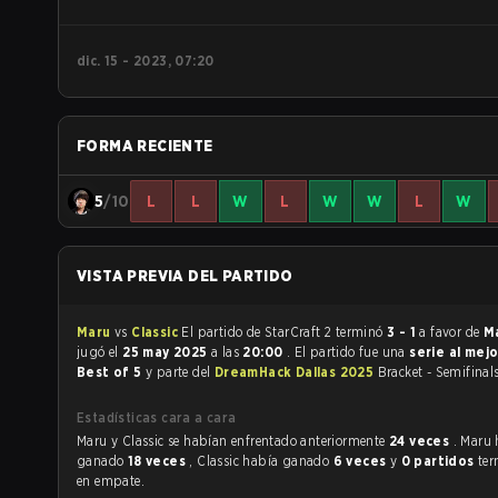
dic. 15 - 2023, 07:20
FORMA RECIENTE
5
/10
L
L
W
L
W
W
L
W
VISTA PREVIA DEL PARTIDO
Maru
vs
Classic
El partido de StarCraft 2 terminó
3 - 1
a favor de
M
jugó el
25 may 2025
a las
20:00
. El partido fue una
serie al mej
Best of 5
y parte del
DreamHack Dallas 2025
Bracket - Semifinals
Estadísticas cara a cara
Maru y Classic se habían enfrentado anteriormente
24 veces
. Maru
ganado
18 veces
, Classic había ganado
6 veces
y
0 partidos
te
en empate.