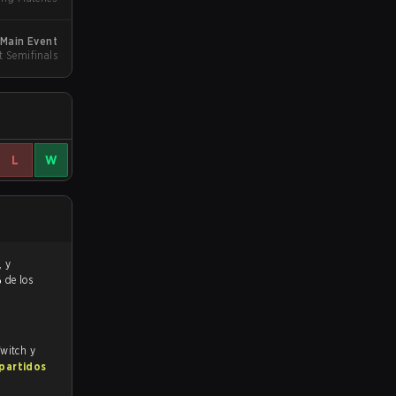
 Main Event
t Semifinals
L
W
%
de los
Twitch y
 partidos