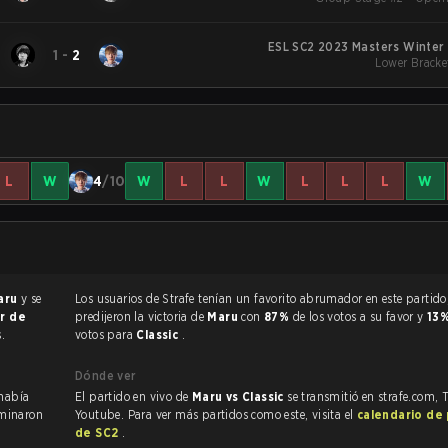
ESL SC2 2023 Masters Winter
1
-
2
Lower Bracke
L
W
4
/10
W
L
L
W
L
L
L
W
aru
y se
Los usuarios de Strafe tenían un favorito abrumador en este partido, y
or de
predijeron la victoria de
Maru
con
87%
de los votos a su favor y
13
.
votos para
Classic
.
Dónde ver
 había
El partido en vivo de
Maru vs Classic
se transmitió en strafe.com, 
rminaron
Youtube. Para ver más partidos como este, visita el
calendario de
de SC2
.