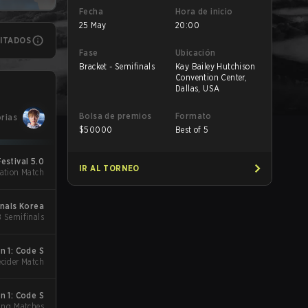
Fecha
Hora de inicio
25 May
20:00
MITADOS
Fase
Ubicación
Bracket - Semifinals
Kay Bailey Hutchison
Convention Center,
Dallas, USA
Bolsa de premios
Formato
orias
$
50000
Best of 5
Festival 5.0
IR AL TORNEO
ation Match
onals Korea
B Semifinals
 1: Code S
cider Match
 1: Code S
ing Matches