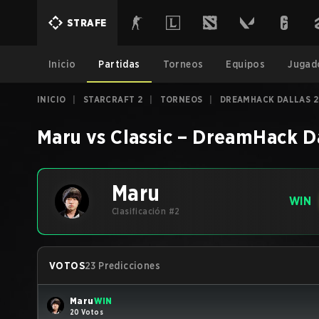
STRAFE
Inicio
Partidas
Torneos
Equipos
Jugad
INICIO
|
STARCRAFT 2
|
TORNEOS
|
DREAMHACK DALLAS 2
Maru
vs
Classic
–
DreamHack Da
Maru
WIN
Clasificación #2
VOTOS
23 Predicciones
Maru
WIN
20 Votos