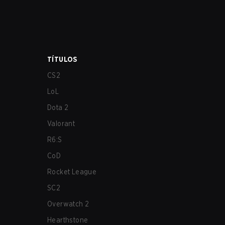
TÍTULOS
CS2
LoL
Dota 2
Valorant
R6:S
CoD
Rocket League
SC2
Overwatch 2
Hearthstone