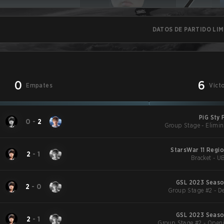
DATOS DE PARTIDO LI
0
6
Empates
Vict
PiG Sty 
0
-
2
Group Stage - Elimin
StarsWar 11 Regi
2
-
1
Bracket - U
GSL 2023 Season
2
-
0
Group Stage #2 - De
GSL 2023 Season
2
-
1
Group Stage #2 - Open