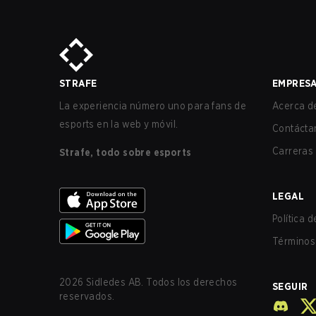
STRAFE
EMPRES
La experiencia número uno para fans de
Acerca de
esports en la web y móvil.
Contácta
Carreras
Strafe, todo sobre esports
LEGAL
Política 
Términos 
2026
Sidledes AB. Todos los derechos
SEGUIR
reservados.