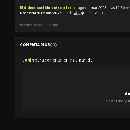
El último partido entre ellos
se jugó el 1 mar 2025 a las 10:30 en
DreamHack Dallas 2025
donde
김도우
ganó
2 - 0
.
Predicción del partido
COMENTARIOS
(
0
)
Login
para comentar en este partido
Aú
¡Inicia sesión y