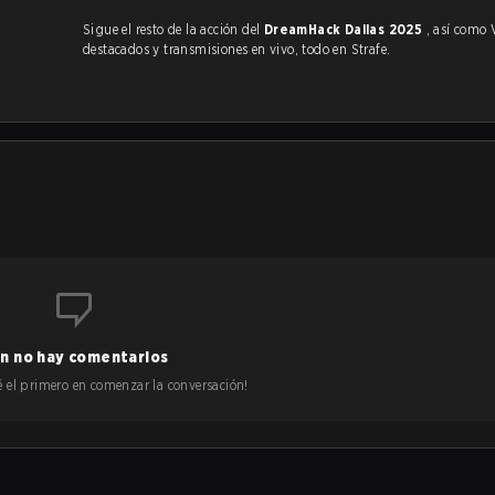
Sigue el resto de la acción del
DreamHack Dallas 2025
, así como VODs,
destacados y transmisiones en vivo, todo en Strafe.
n no hay comentarios
 sé el primero en comenzar la conversación!