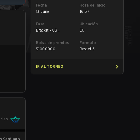
Fecha
Hora de inicio
13 June
16:57
Fase
Ubicación
Bracket - UB
EU
Quarterfinal
Bolsa de premios
Formato
$
1000000
Best of 3
IR AL TORNEO
orias
s Santiago