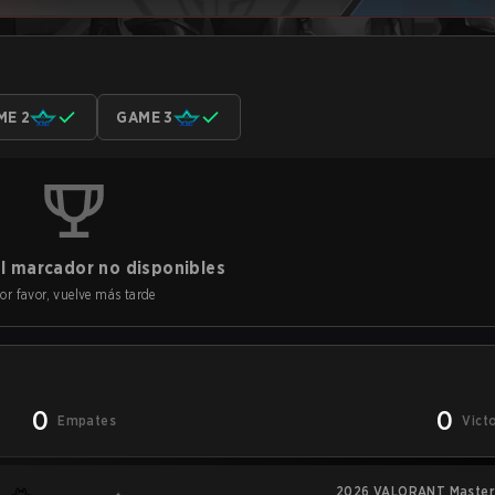
ME 2
GAME 3
l marcador no disponibles
or favor, vuelve más tarde
0
0
Empates
Vict
2026 VALORANT Master