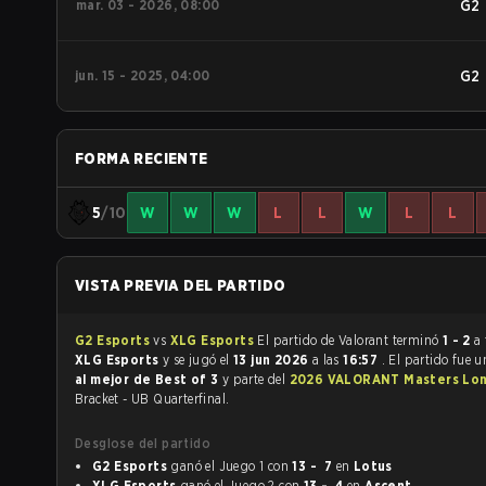
mar. 03 - 2026, 08:00
G2
jun. 15 - 2025, 04:00
G2
FORMA RECIENTE
5
/10
W
W
W
L
L
W
L
L
VISTA PREVIA DEL PARTIDO
G2 Esports
vs
XLG Esports
El partido de Valorant terminó
1 - 2
a 
XLG Esports
y se jugó el
13 jun 2026
a las
16:57
. El partido fue 
al mejor de Best of 3
y parte del
2026 VALORANT Masters Lo
Bracket - UB Quarterfinal.
Desglose del partido
G2 Esports
ganó el Juego 1 con
13 - 7
en
Lotus
XLG Esports
ganó el Juego 2 con
13 - 4
en
Ascent