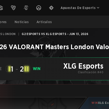
Apuestas De Esports
ores
Noticias
Artículos
RS LONDON
|
G2 ESPORTS VS XLG ESPORTS - JUN 13, 2026
26 VALORANT Masters London
Valo
XLG Esports
1
-
2
E
WIN
Clasificación #40
WIN
XLG Es