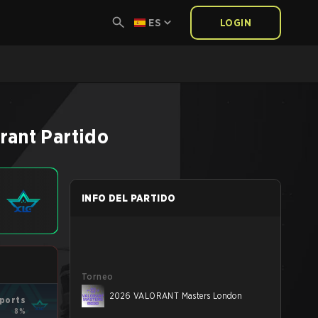
ES
LOGIN
rant
Partido
INFO DEL PARTIDO
Torneo
2026 VALORANT Masters London
ports
8%