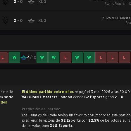
2
-
0
XLG
Swiss Round - 
2025 VCT Maste
2
-
0
XLG
Bra
L
W
4
/10
W
W
L
W
W
L
L
L
favor de
El último partido entre ellos
se jugó el 3 mar 2026 a las 20:00
una
serie
VALORANT Masters London
donde
G2 Esports
ganó
2 - 0
.
ndon
Predicción del partido
Los usuarios de Strafe tenían un favorito abrumador en este partido, y
predijeron la victoria de
G2 Esports
con
92.5%
de los votos a su f
de los votos para
XLG Esports
.