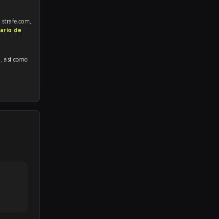
 strafe.com,
ario de
n
, así como