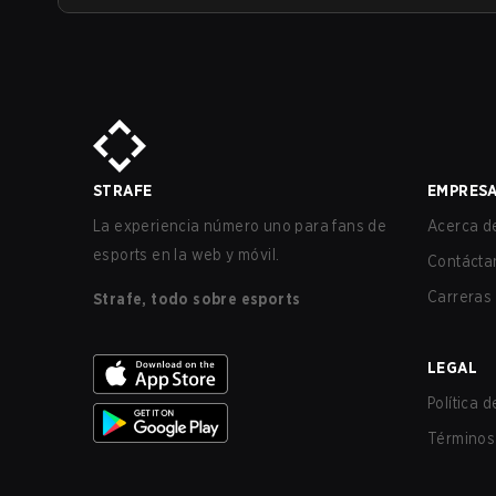
STRAFE
EMPRES
La experiencia número uno para fans de
Acerca de
esports en la web y móvil.
Contácta
Carreras
Strafe, todo sobre esports
LEGAL
Política 
Términos 