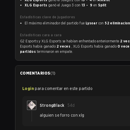
XLG Esports
ganó el Juego 3 con
13 - 9
en
Split
Estadísticas clave de jugadores
El máximo eliminador del partido fue
Lysoar
con
52 eliminacio
Estadísticas cara a cara
G2 Esports y XLG Esports se habían enfrentado anteriormente
2 ve
Esports había ganado
2 veces
, XLG Esports había ganado
0 vec
partidos
terminaron en empate.
COMENTARIOS
(
1
)
Login
para comentar en este partido
StrongBlack
54d
alguien se forro con xlg