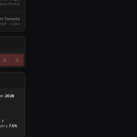
Swiss Round
rs Toronto
cket - Lower
L
L
 en
2026
avor y
7.5%