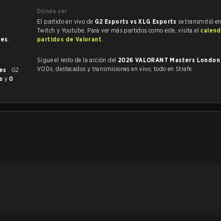
Dónde ver
El partido en vivo de
G2 Esports vs XLG Esports
se transmitió en
Twitch y Youtube. Para ver más partidos como este, visita el
calend
nes
.
partidos de Valorant
.
Sigue el resto de la acción del
2026 VALORANT Masters Londo
VODs, destacados y transmisiones en vivo, todo en Strafe.
ces
. G2
es
y
0