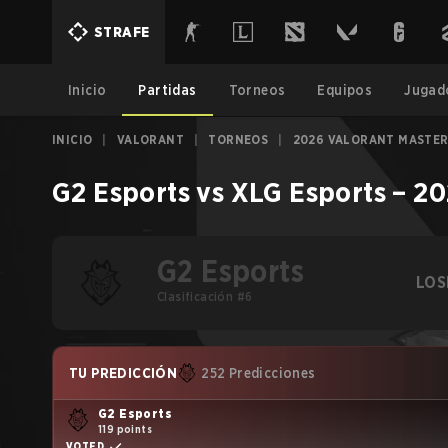
STRAFE
Inicio
Partidas
Torneos
Equipos
Jugad
INICIO
|
VALORANT
|
TORNEOS
|
2026 VALORANT MASTE
G2 Esports
vs
XLG Esports
–
20
G2 Esports
LOS
Clasificación #6
TU PREDICCIÓN
252 Predicciones
G2 Esports
119 points
VOTED