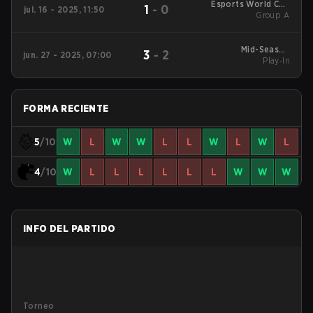
Esports World Cup
1
-
0
jul. 16 - 2025, 11:50
2025 Group A
Group A
Mid-Season
3
-
2
jun. 27 - 2025, 07:00
Invitational 2025
Play-In
Play-In
FORMA RECIENTE
5
/10
W
L
W
W
L
L
W
L
W
L
4
/10
W
L
L
L
L
L
L
W
W
W
INFO DEL PARTIDO
Torneo