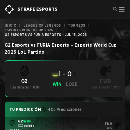
STRAFE ESPORTS
INICIO
|
LEAGUE OF LEGENDS
|
TORNEOS
|
ESPORTS WORLD CUP 2026
|
G2 ESPORTS VS FURIA ESPORTS - JUL 15, 2026
G2 Esports
vs
FURIA Esports
–
Esports World Cup
2026
LoL
Partido
1
-
0
FUR
G2
WIN
LOSE
Clasificación #38
Clasificación #93
TU PREDICCIÓN
405 Predicciones
G2
WIN
FUR
133 points
6%