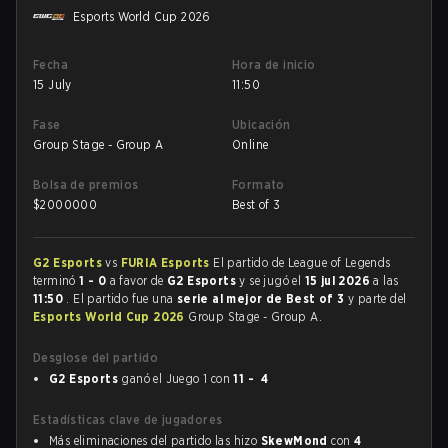
Esports World Cup 2026
Fecha
Hora de inicio
15 July
11:50
Fase
Ubicación
Group Stage - Group A
Online
Bolsa de premios
Formato
$
2000000
Best of 3
G2 Esports
vs
FURIA Esports
El partido de League of Legends
terminó
1 - 0
a favor de
G2 Esports
y se jugó el
15 jul 2026
a las
11:50
. El partido fue una
serie al mejor de Best of 3
y parte del
Esports World Cup 2026
Group Stage - Group A.
Desglose del partido
G2 Esports
ganó el Juego 1 con
11 - 4
Estadísticas clave de jugadores
Más eliminaciones del partido las hizo
SkewMond
con
4