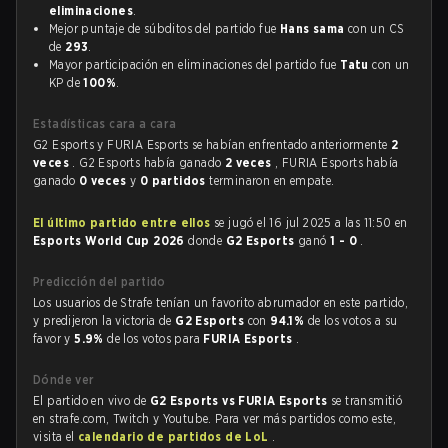
eliminaciones
.
Mejor puntaje de súbditos del partido fue
Hans sama
con un CS
de
293
.
Mayor participación en eliminaciones del partido fue
Tatu
con un
KP de
100%
.
Estadísticas cara a cara
G2 Esports y FURIA Esports se habían enfrentado anteriormente
2
veces
. G2 Esports había ganado
2 veces
, FURIA Esports había
ganado
0 veces
y
0 partidos
terminaron en empate.
El último partido entre ellos
se jugó el 16 jul 2025 a las 11:50 en
Esports World Cup 2026
donde
G2 Esports
ganó
1 - 0
.
Predicción del partido
Los usuarios de Strafe tenían un favorito abrumador en este partido,
y predijeron la victoria de
G2 Esports
con
94.1%
de los votos a su
favor y
5.9%
de los votos para
FURIA Esports
.
Dónde ver
El partido en vivo de
G2 Esports vs FURIA Esports
se transmitió
en strafe.com, Twitch y Youtube. Para ver más partidos como este,
visita el
calendario de partidos de LoL
.