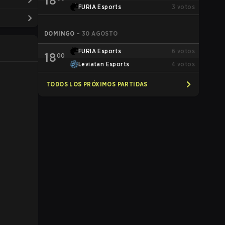
18
FURIA Esports
3
votos
DOMINGO
–
30 AGOSTO
FURIA Esports
6
votos
18
00
Leviatan Esports
4
votos
TODOS LOS PRÓXIMOS PARTIDAS