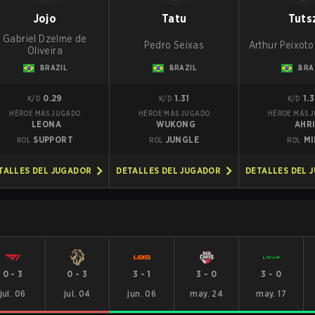
Jojo
Tatu
Tuts
Gabriel Dzelme de
Pedro Seixas
Arthur Peixot
Oliveira
BRAZIL
BRAZIL
BRA
0.29
1.31
1.
K/D
K/D
K/D
HÉROE MÁS JUGADO
HÉROE MÁS JUGADO
HÉROE MÁS 
LEONA
WUKONG
AHR
SUPPORT
JUNGLE
MI
ROL
ROL
ROL
TALLES DEL JUGADOR
DETALLES DEL JUGADOR
DETALLES DEL 
0
-
3
0
-
3
3
-
1
3
-
0
3
-
0
jul. 06
jul. 04
jun. 06
may. 24
may. 17