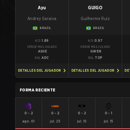
Ayu
GUIGO
Andrey Saraiva
Guilherme Ruiz
BRAZIL
BRAZIL
1.89
0.97
K/D
K/D
HÉROE MÁS JUGADO
HÉROE MÁS JUGADO
ASHE
GWEN
ADC
TOP
ROL
ROL
DETALLES DEL JUGADOR
DETALLES DEL JUGADOR
DE
FORMA RECIENTE
0
-
2
0
-
2
0
-
2
0
-
1
ago. 01
jul. 25
jul. 15
jul. 15