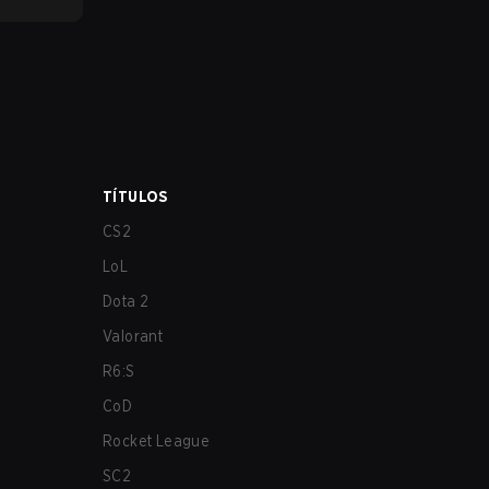
TÍTULOS
CS2
LoL
Dota 2
Valorant
R6:S
CoD
Rocket League
SC2