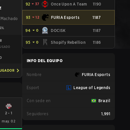
92
⏷
37
Once Upon A Team
1190
z
93
⏷
12
FURIA Esports
1187
o Machado
ZIL
94
⏷
0
DOCISK
1187
38
95
⏷
0
Shopify Rebellion
1186
JUGADO
I
D
INFO DEL EQUIPO
JUGADOR
Nombre
FURIA Esports
Esport
League of Legends
Con sede en
Brazil
2
-
1
Seguidores
1,991
may. 02