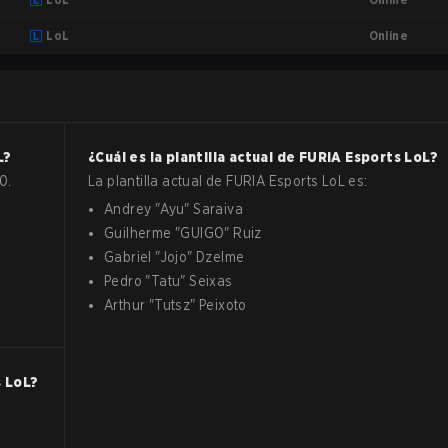
Online
LoL
L
?
¿Cuál es la plantilla actual de
FURIA Esports
LoL
?
0.
La plantilla actual de
FURIA Esports
LoL
es:
Andrey
"
Ayu
"
Saraiva
Guilherme
"
GUIGO
"
Ruiz
Gabriel
"
Jojo
"
Dzelme
Pedro
"
Tatu
"
Seixas
Arthur
"
Tutsz
"
Peixoto
s
LoL
?