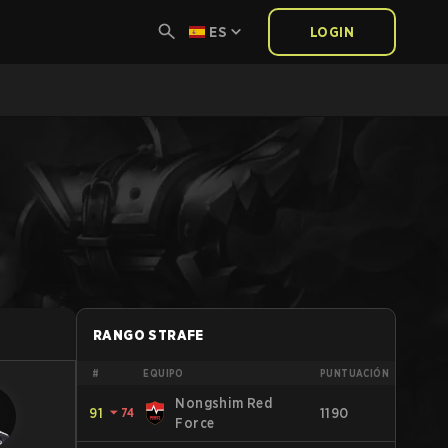
ES
LOGIN
RANGO STRAFE
#
EQUIPO
PUNTUACIÓN
Nongshim Red
91
⏷
74
1190
Force