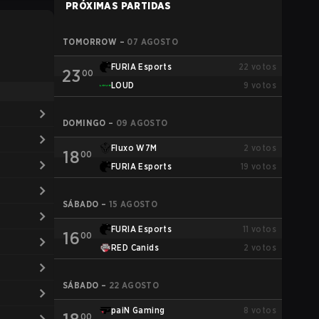
PRÓXIMAS PARTIDAS
TOMORROW
–
07 AGOSTO
FURIA Esports
22
votos
23
00
LOUD
9
votos
DOMINGO
–
09 AGOSTO
Fluxo W7M
2
votos
18
00
FURIA Esports
19
votos
SÁBADO
–
15 AGOSTO
FURIA Esports
11
votos
16
00
RED Canids
2
votos
SÁBADO
–
22 AGOSTO
paiN Gaming
8
votos
00