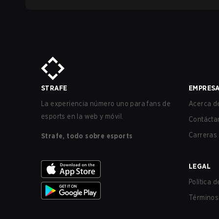
STRAFE
EMPRES
La experiencia número uno para fans de
Acerca de
esports en la web y móvil.
Contácta
Carreras
Strafe, todo sobre esports
LEGAL
Política 
Términos 