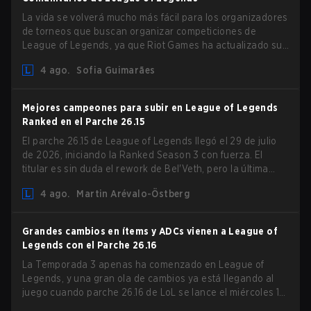
La vida se volverá mucho más fácil para los organizadores
de torneos que buscan organizar competiciones de
League of Legends, ya que Riot Games ha actualizado sus
Directrices de Competiciones Comunitarias. Los cambios
4 ago.
Sofia Guimarães
eliminan varias restricciones obsoletas.
Mejores campeones para subir en League of Legends
Ranked en el Parche 26.15
El parche 26.15 de League of Legends llegó el 29 de julio
de 2026, iniciando la Ranked Season 3 con fuerza. El
titular es sin duda el rework de Bel'Veth, pero la última
actualización también trajo algunos cambios muy
4 ago.
Martin Arévalo-Östberg
necesarios a picks que estaban overperforming. Con un
ranked slate fresco y un meta cambiante, aquí están los
mejores campeones para subir ranked en LoL Patch 26.15.
Grandes cambios en ítems y ADCs vienen a League of
Legends con el Parche 26.16
La Temporada 3 apenas ha comenzado en League of
Legends, y una gran ola de cambios ya está llegando al
juego cuando parche 26.16 de LoL se lance el miércoles 12
de agosto. Entre los aspectos destacados del nuevo