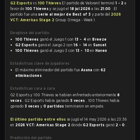
G2 Esports
vs
100 Thieves
El partido de Valorant terminó
1 - 2
a
favor de
100 Thieves
y se jugó el
18 jul 2026
a las
21:00
. El
partido fue una
serie al mejor de Best of 3
y parte del
2026
VCT: Americas Stage 2
Group Omega - Week 1.
Desglose del partido
100 Thieves
ganó el Juego 1 con
13 - 4
en
Breeze
G2 Esports
ganó el Juego 2 con
16 - 14
en
Sunset
100 Thieves
ganó el Juego 3 con
13 - 10
en
Haven
Estadísticas clave de jugadores
El máximo eliminador del partido fue
Asuna
con
62
eliminaciones
.
Estadísticas cara a cara
G2 Esports y 100 Thieves se habían enfrentado anteriormente
8
veces
. G2 Esports había ganado
5 veces
, 100 Thieves había
ganado
3 veces
y
0 partidos
terminaron en empate.
El último partido entre ellos
se jugó el 14 may 2026 a las 23:36
en
2026 VCT: Americas Stage 2
donde
G2 Esports
ganó
2 - 0
.
Predicción del partido