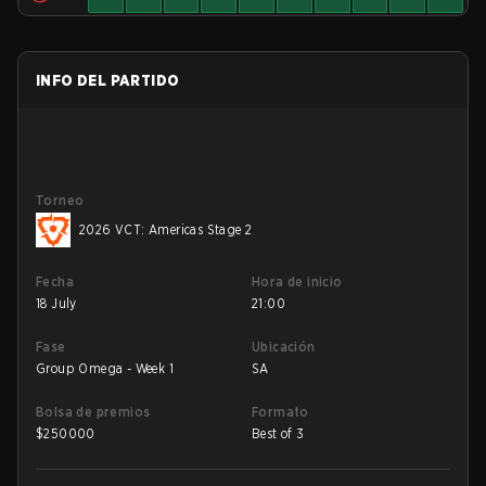
INFO DEL PARTIDO
Torneo
2026 VCT: Americas Stage 2
Fecha
Hora de inicio
18 July
21:00
Fase
Ubicación
Group Omega - Week 1
SA
Bolsa de premios
Formato
$
250000
Best of 3