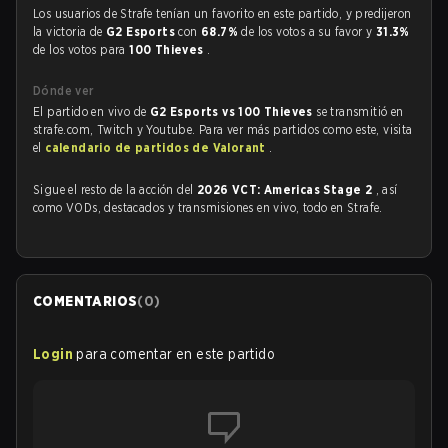
Los usuarios de Strafe tenían un favorito en este partido, y predijeron
la victoria de
G2 Esports
con
68.7%
de los votos a su favor y
31.3%
de los votos para
100 Thieves
.
Dónde ver
El partido en vivo de
G2 Esports vs 100 Thieves
se transmitió en
strafe.com, Twitch y Youtube. Para ver más partidos como este, visita
el
calendario de partidos de Valorant
.
Sigue el resto de la acción del
2026 VCT: Americas Stage 2
, así
como VODs, destacados y transmisiones en vivo, todo en Strafe.
COMENTARIOS
(
0
)
Login
para comentar en este partido