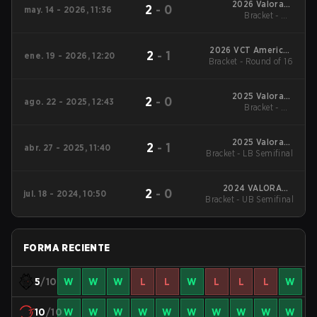
2026 Valorant
2
-
0
may. 14 - 2026, 11:36
Champions Tour:
Bracket - UB
Americas Stage 1
Quarterfinal
2026 VCT Americas
2
-
1
ene. 19 - 2026, 12:20
Bracket - Round of 16
Kickoff
2025 Valorant
2
-
0
ago. 22 - 2025, 12:43
Champions Tour:
Bracket - UB
Americas Stage 2
Quarterfinal
2025 Valorant
2
-
1
abr. 27 - 2025, 11:40
Bracket - LB Semifinal
Champions Tour:
Americas Stage 1
2024 VALORANT
2
-
0
jul. 18 - 2024, 10:50
Bracket - UB Semifinal
Champions Tour:
Americas League
Stage 2
FORMA RECIENTE
5
/10
W
W
W
L
L
W
L
L
L
W
10
/10
W
W
W
W
W
W
W
W
W
W