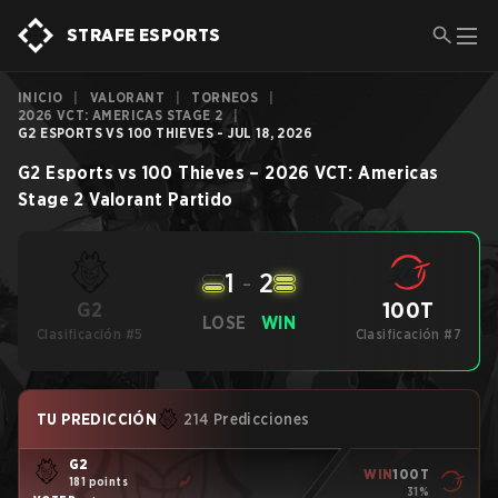
STRAFE ESPORTS
INICIO
|
VALORANT
|
TORNEOS
|
2026 VCT: AMERICAS STAGE 2
|
G2 ESPORTS VS 100 THIEVES - JUL 18, 2026
G2 Esports
vs
100 Thieves
–
2026 VCT: Americas
Stage 2
Valorant
Partido
1
-
2
100T
G2
LOSE
WIN
Clasificación #5
Clasificación #7
TU PREDICCIÓN
214 Predicciones
G2
WIN
100T
181 points
31%