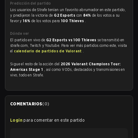
Predicción del partido
Los usuarios de Strafe tenían un favorito abrumador en este partido,
y predijeron la victoria de
G2 Esports
con
84%
de los votos a su
favor y
16%
de los votos para
100 Thieves
.
Dónde ver
El partido en vivo de
G2 Esports vs 100 Thieves
se transmitió en
strafe.com, Twitch y Youtube. Para ver más partidos como este, visita
el
calendario de partidos de Valorant
.
Sigue el resto de la acción del
2026 Valorant Champions Tour:
Americas Stage 1
, así como VODs, destacados y transmisiones en
vivo, todo en Strafe.
COMENTARIOS
(
0
)
Login
para comentar en este partido