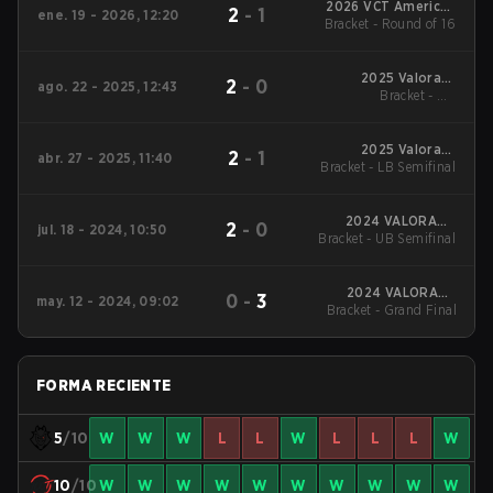
2026 VCT Americas
2
-
1
ene. 19 - 2026, 12:20
Bracket - Round of 16
Kickoff
2025 Valorant
2
-
0
ago. 22 - 2025, 12:43
Champions Tour:
Bracket - UB
Americas Stage 2
Quarterfinal
2025 Valorant
2
-
1
abr. 27 - 2025, 11:40
Bracket - LB Semifinal
Champions Tour:
Americas Stage 1
2024 VALORANT
2
-
0
jul. 18 - 2024, 10:50
Bracket - UB Semifinal
Champions Tour:
Americas League
Stage 2
2024 VALORANT
0
-
3
may. 12 - 2024, 09:02
Bracket - Grand Final
Champions Tour:
Americas League -
Stage 1
FORMA RECIENTE
5
/10
W
W
W
L
L
W
L
L
L
W
10
/10
W
W
W
W
W
W
W
W
W
W