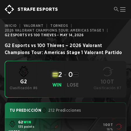
STRAFE ESPORTS
INICIO
|
VALORANT
|
TORNEOS
|
2026 VALORANT CHAMPIONS TOUR: AMERICAS STAGE 1
|
G2 ESPORTS VS 100 THIEVES - MAY 14, 2026
G2 Esports
vs
100 Thieves
–
2026 Valorant
Champions Tour: Americas Stage 1
Valorant
Partido
2
-
0
100T
G2
WIN
LOSE
Clasificación #6
Clasificación #7
TU PREDICCIÓN
212 Predicciones
G2
WIN
100T
135 points
16%