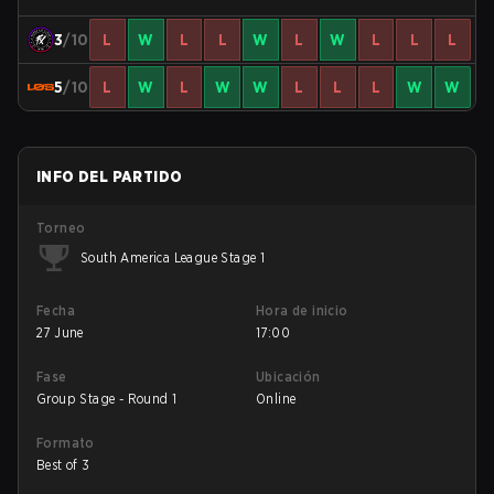
3
/10
L
W
L
L
W
L
W
L
L
L
5
/10
L
W
L
W
W
L
L
L
W
W
INFO DEL PARTIDO
Torneo
South America League Stage 1
Fecha
Hora de inicio
27 June
17:00
Fase
Ubicación
Group Stage - Round 1
Online
Formato
Best of 3