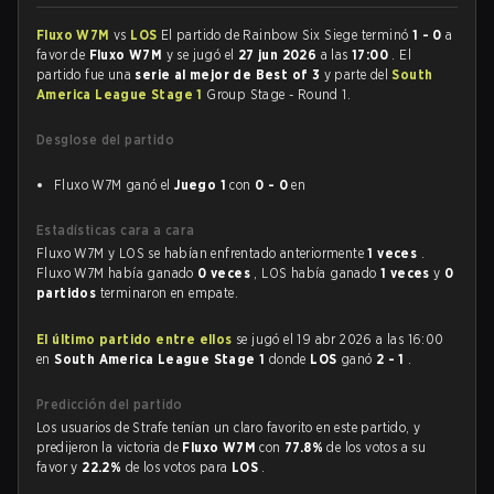
Fluxo W7M
vs
LOS
El partido de Rainbow Six Siege terminó
1 - 0
a
favor de
Fluxo W7M
y se jugó el
27 jun 2026
a las
17:00
. El
partido fue una
serie al mejor de Best of 3
y parte del
South
America League Stage 1
Group Stage - Round 1.
Desglose del partido
Fluxo W7M ganó el
Juego 1
con
0 - 0
en
Estadísticas cara a cara
Fluxo W7M y LOS se habían enfrentado anteriormente
1 veces
.
Fluxo W7M había ganado
0 veces
, LOS había ganado
1 veces
y
0
partidos
terminaron en empate.
El último partido entre ellos
se jugó el 19 abr 2026 a las 16:00
en
South America League Stage 1
donde
LOS
ganó
2 - 1
.
Predicción del partido
Los usuarios de Strafe tenían un claro favorito en este partido, y
predijeron la victoria de
Fluxo W7M
con
77.8%
de los votos a su
favor y
22.2%
de los votos para
LOS
.