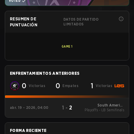
VOTED
RESUMEN DE
DATOS DE PARTIDO
LIMITADOS
PUNTUACIÓN
GAME
1
ENFRENTAMIENTOS ANTERIORES
0
0
1
Victorias
Empates
Victorias
South America
1
-
2
abr. 19 - 2026, 04:00
Playoffs - LB Semifinals
League - South
America League
Kickoff
FORMA RECIENTE