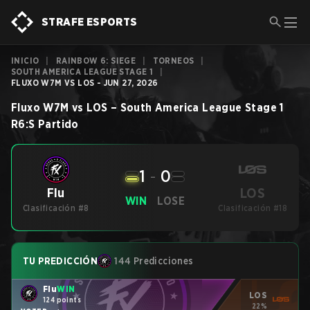
STRAFE ESPORTS
INICIO
|
RAINBOW 6: SIEGE
|
TORNEOS
|
SOUTH AMERICA LEAGUE STAGE 1
|
FLUXO W7M VS LOS - JUN 27, 2026
Fluxo W7M
vs
LOS
–
South America League Stage 1
R6:S
Partido
1
-
0
LOS
Flu
WIN
LOSE
Clasificación #8
Clasificación #18
TU PREDICCIÓN
144 Predicciones
Flu
WIN
LOS
124 points
22%