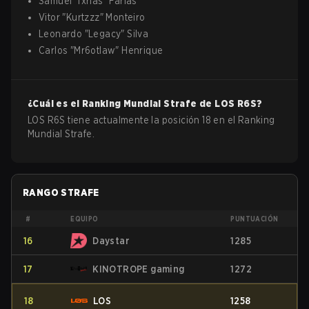
Samuel
"
fxrias
"
Farias
Vitor
"
Kurtzzz
"
Monteiro
Leonardo
"
Legacy
"
Silva
Carlos
"
Mr6otlaw
"
Henrique
¿Cuál es el Ranking Mundial Strafe de
LOS
R6S
?
LOS R6S tiene actualmente la posición 18 en el Ranking
Mundial Strafe.
RANGO STRAFE
#
EQUIPO
PUNTUACIÓN
16
Daystar
1285
17
KINOTROPE gaming
1272
18
LOS
1258