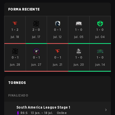
FORMA RECIENTE
1
-
2
2
-
0
0
-
1
1
-
0
1
-
0
jul. 18
jul. 17
jul. 12
jul. 05
jul. 04
0
-
1
0
-
1
0
-
1
1
-
0
1
-
0
jun. 28
jun. 27
jun. 21
jun. 20
jun. 14
TORNEOS
FINALIZADO
South America League Stage 1
R6:S
13 jun. – 18 jul.
Online