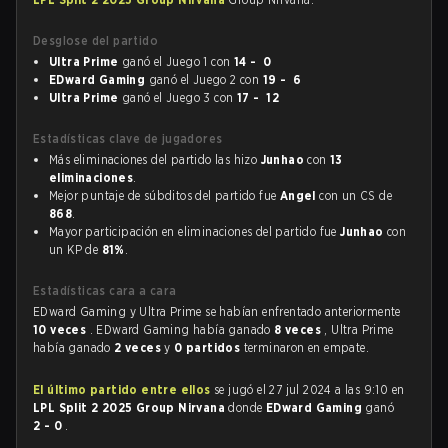
Desglose del partido
Ultra Prime
ganó el Juego 1 con
14 - 0
EDward Gaming
ganó el Juego 2 con
19 - 6
Ultra Prime
ganó el Juego 3 con
17 - 12
Estadísticas clave de jugadores
Más eliminaciones del partido las hizo
Junhao
con
13
eliminaciones
.
Mejor puntaje de súbditos del partido fue
Angel
con un CS de
868
.
Mayor participación en eliminaciones del partido fue
Junhao
con
un KP de
81%
.
Estadísticas cara a cara
EDward Gaming y Ultra Prime se habían enfrentado anteriormente
10 veces
. EDward Gaming había ganado
8 veces
, Ultra Prime
había ganado
2 veces
y
0 partidos
terminaron en empate.
El último partido entre ellos
se jugó el 27 jul 2024 a las 9:10 en
LPL Split 2 2025 Group Nirvana
donde
EDward Gaming
ganó
2 - 0
.