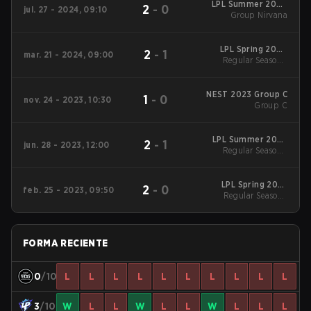
LPL Summer 2024
2
-
0
jul. 27 - 2024, 09:10
Group Nirvana
Group Nirvana
LPL Spring 2024
2
-
1
mar. 21 - 2024, 09:00
Regular Season
Regular Season -
Regular Season
NEST 2023 Group C
1
-
0
nov. 24 - 2023, 10:30
Group C
LPL Summer 2023
2
-
1
jun. 28 - 2023, 12:00
Regular Season
Regular Season -
Regular Season
LPL Spring 2023
2
-
0
feb. 25 - 2023, 09:50
Regular Season
Regular Season -
Regular Season
FORMA RECIENTE
0
/10
L
L
L
L
L
L
L
L
L
L
3
/10
W
L
L
W
L
L
W
L
L
L