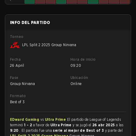
INFO DEL PARTIDO
Torneo
LPL Split 2 2025 Group Nirvana
Fecha
Hora de inicio
26 April
09:20
Fase
Ubicación
Group Nirvana
Online
Formato
Best of 3
EDward Gaming
vs
Ultra Prime
El partido de League of Legends
terminó
1 - 2
a favor de
Ultra Prime
y se jugó el
26 abr 2025
a las
9:20
. El partido fue una
serie al mejor de Best of 3
y parte del
LPL Split 2 2025 Group Nirvana
Group Nirvana.