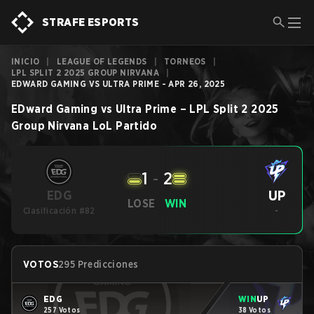
STRAFE ESPORTS
INICIO
|
LEAGUE OF LEGENDS
|
TORNEOS
|
LPL SPLIT 2 2025 GROUP NIRVANA
|
EDWARD GAMING VS ULTRA PRIME - APR 26, 2025
EDward Gaming
vs
Ultra Prime
–
LPL Split 2 2025
Group Nirvana
LoL
Partido
1
-
2
UP
EDG
LOSE
WIN
Clasificación #82
-
VOTOS
295 Predicciones
EDG
WIN
UP
257 Votos
38 Votos