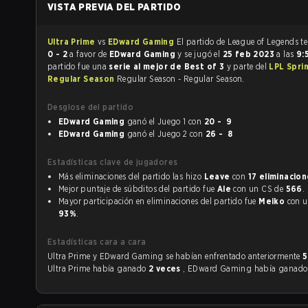
VISTA PREVIA DEL PARTIDO
Ultra Prime
vs
EDward Gaming
El partid
0 - 2
a favor de
EDward Gaming
y se jugó el
25 feb 2023
a las
9:
partido fue una
serie al mejor de Best of 3
y parte del
LPL Spri
Regular Season
Regular Season - Regular Season.
Desglose del partido
EDward Gaming
ganó el Juego 1 con
20 - 9
EDward Gaming
ganó el Juego 2 con
26 - 8
Estadísticas clave de jugadores
Más eliminaciones del partido las hizo
Leave
con
17 eliminacio
Mejor puntaje de súbditos del partido fue
Ale
con un CS de
566
.
Mayor participación en eliminaciones del partido fue
Meiko
c
93%
.
Estadísticas cara a cara
Ultra Prime y EDward Gaming se habían enfrentado anteriormente
5
Ultra Prime había ganado
2 veces
, EDward Gaming había ganad