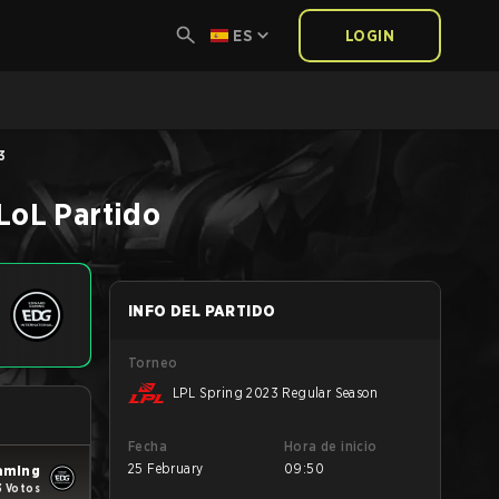
ES
LOGIN
3
LoL
Partido
INFO DEL PARTIDO
Torneo
LPL Spring 2023 Regular Season
Fecha
Hora de inicio
25 February
09:50
aming
3 Votos