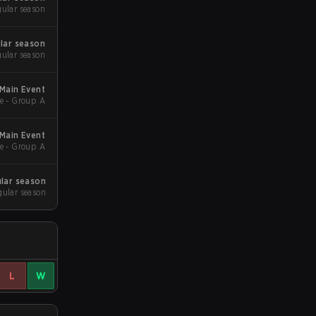
gular season
lar season
gular season
Main Event
e - Group A
Main Event
e - Group A
lar season
gular season
L
W