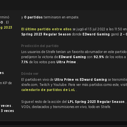
o de League of Legends terminó
y
0 partidos
terminaron en empate.
50
. El
ng 2023
El último partido entre ellos
se jugó el 13 jul 2022 a las 11:50 e
Spring 2023 Regular Season
donde
EDward Gaming
ganó
2 -
Predicción del partido
Los usuarios de Strafe tenían un favorito abrumador en este partido, y
predijeron la victoria de
EDward Gaming
con
92.9%
de los votos a
7.1%
de los votos para
Ultra Prime
.
nes
.
Dónde ver
El partido en vivo de
Ultra Prime vs EDward Gaming
se transmiti
on un KP de
strafe.com, Twitch y Youtube. Para ver más partidos como este, visit
calendario de partidos de LoL
.
Sigue el resto de la acción del
LPL Spring 2023 Regular Season
 veces
.
VODs, destacados y transmisiones en vivo, todo en Strafe.
o
3 veces