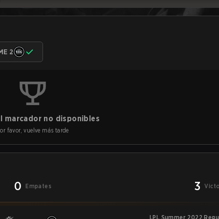
ME 2
l marcador no disponibles
or favor, vuelve más tarde
0
3
Empates
Vict
LPL Summer 2022 Regu