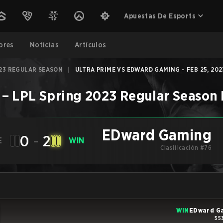
Apuestas De Esports
ores
Noticias
Artículos
023 REGULAR SEASON
|
ULTRA PRIME VS EDWARD GAMING - FEB 25, 202
–
LPL Spring 2023 Regular Season
EDward Gaming
0
-
2
E
WIN
Clasificación #76
WIN
EDward G
55