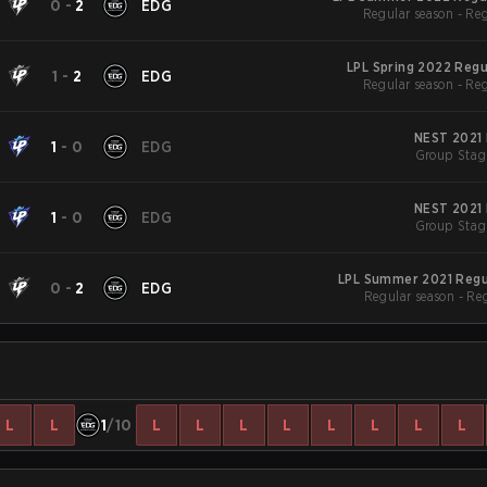
0
-
2
EDG
Regular season - Re
LPL Spring 2022 Regu
1
-
2
EDG
Regular season - Re
NEST 2021 
1
-
0
EDG
Group Stag
NEST 2021 
1
-
0
EDG
Group Stag
LPL Summer 2021 Regu
0
-
2
EDG
Regular season - Re
L
L
1
/10
L
L
L
L
L
L
L
L