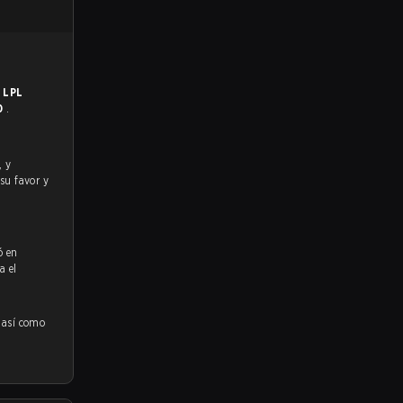
n
LPL
 0
.
 su favor y
ó en
a el
, así como