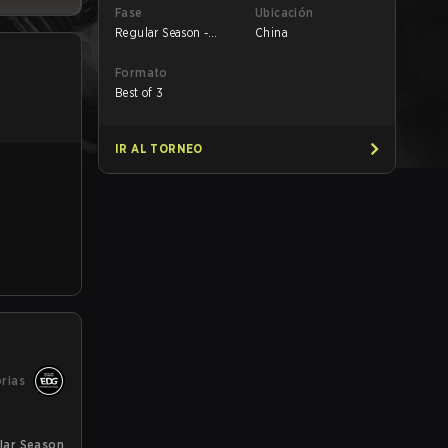
Fase
Ubicación
Regular Season -
China
Regular Season
Formato
Best of 3
IR AL TORNEO
orias
lar Season