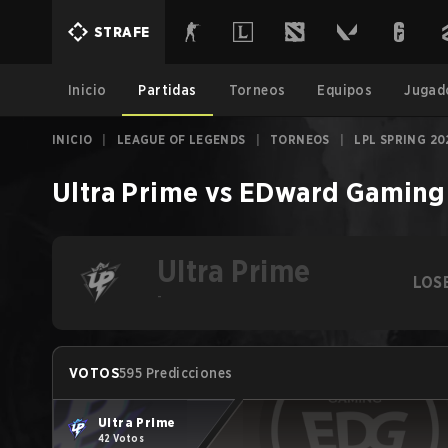
STRAFE
Inicio
Partidas
Torneos
Equipos
Jugad
INICIO
|
LEAGUE OF LEGENDS
|
TORNEOS
|
LPL SPRING 2
Ultra Prime
vs
EDward Gaming
Ultra Prime
LOS
-
VOTOS
595 Predicciones
Ultra Prime
42 Votos