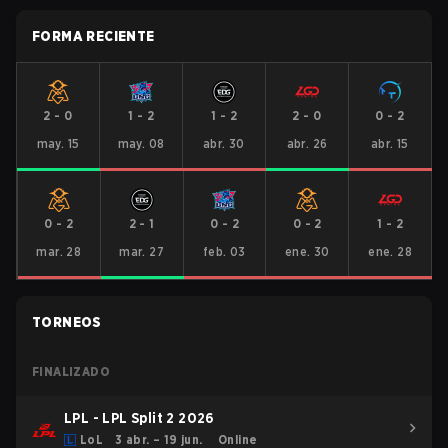
FORMA RECIENTE
2
-
0
1
-
2
1
-
2
2
-
0
0
-
2
may. 15
may. 08
abr. 30
abr. 26
abr. 15
0
-
2
2
-
1
0
-
2
0
-
2
1
-
2
mar. 28
mar. 27
feb. 03
ene. 30
ene. 28
TORNEOS
FINALIZADO
LPL - LPL Split 2 2026
LoL
3 abr. – 19 jun.
Online