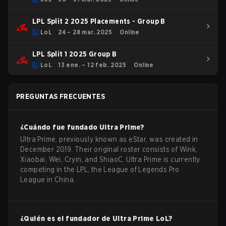
LPL Split 2 2025 Placements - Group B
LoL
24 – 28 mar. 2025
Online
LPL Split 1 2025 Group B
LoL
13 ene. – 12 feb. 2025
Online
PREGUNTAS FRECUENTES
¿Cuándo fue fundado
Ultra Prime
?
Ultra Prime, previously known as eStar, was created in
December 2019. Their original roster consists of Wink,
Xiaobai, Wei, Cryin, and ShiaoC. Ultra Prime is currently
competing in the LPL, the League of Legends Pro
League in China.
¿Quién es el fundador de
Ultra Prime
LoL
?