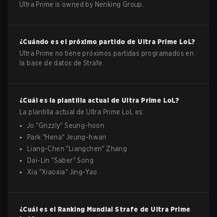
Ultra Prime is owned by Nenking Group.
¿Cuándo es el próximo partido de
Ultra Prime
LoL
?
Ultra Prime no tiene próximos partidas programados en
la base de datos de Strafe.
¿Cuál es la plantilla actual de
Ultra Prime
LoL
?
La plantilla actual de
Ultra Prime
LoL
es:
Jo
"
Grizzly
"
Seung-hoon
Park
"
Hena
"
Jeung-hwan
Liang-Chen
"
Liangchen
"
Zhang
Dai-Lin
"
Saber
"
Song
Xia
"
Xiaoxia
"
Jing-Yao
¿Cuál es el Ranking Mundial Strafe de
Ultra Prime