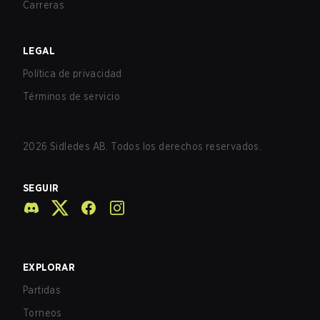
Carreras
LEGAL
Política de privacidad
Términos de servicio
2026
Sidledes AB. Todos los derechos reservados.
SEGUIR
EXPLORAR
Partidas
Torneos