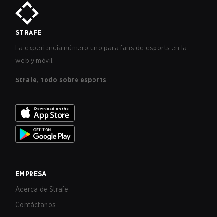
STRAFE
La experiencia número uno para fans de esports en la
web y móvil.
Strafe, todo sobre esports
EMPRESA
Acerca de Strafe
Contáctanos