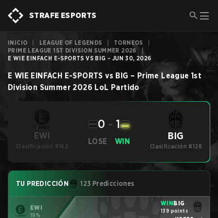
STRAFE ESPORTS
INICIO
|
LEAGUE OF LEGENDS
|
TORNEOS
|
PRIME LEAGUE 1ST DIVISION SUMMER 2026
|
E WIE EINFACH E-SPORTS VS BIG - JUN 30, 2026
E WIE EINFACH E-SPORTS
vs
BIG
–
Prime League 1st
Division Summer 2026
LoL
Partido
0
-
1
BIG
EWI
LOSE
WIN
Clasificación #162
Clasificación #128
TU PREDICCIÓN
123 Predicciones
WIN
BIG
EWI
139 points
19%