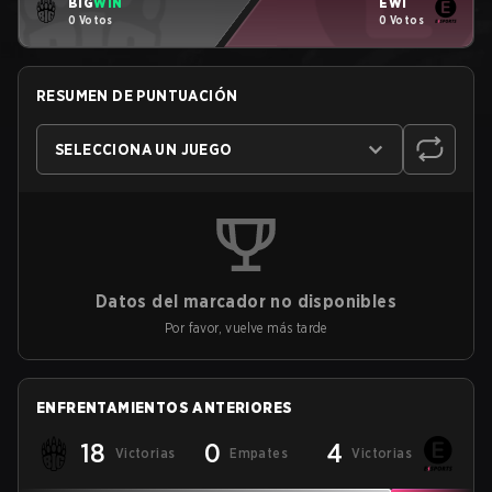
BIG
WIN
EWI
0 Votos
0 Votos
RESUMEN DE PUNTUACIÓN
SELECCIONA UN JUEGO
Datos del marcador no disponibles
Por favor, vuelve más tarde
ENFRENTAMIENTOS ANTERIORES
18
0
4
Victorias
Empates
Victorias