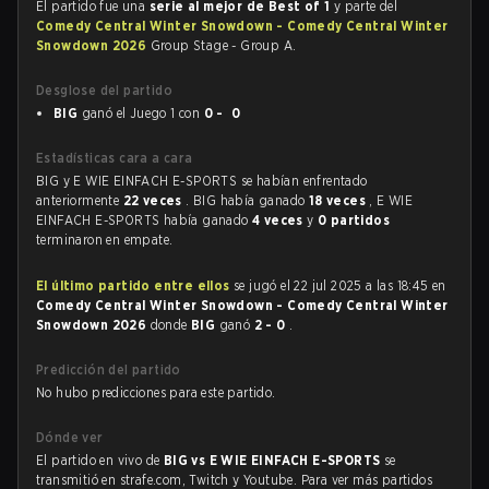
El partido fue una
serie al mejor de Best of 1
y parte del
Comedy Central Winter Snowdown - Comedy Central Winter
Snowdown 2026
Group Stage - Group A.
Desglose del partido
BIG
ganó el Juego 1 con
0 - 0
Estadísticas cara a cara
BIG y E WIE EINFACH E-SPORTS se habían enfrentado
anteriormente
22 veces
. BIG había ganado
18 veces
, E WIE
EINFACH E-SPORTS había ganado
4 veces
y
0 partidos
terminaron en empate.
El último partido entre ellos
se jugó el 22 jul 2025 a las 18:45 en
Comedy Central Winter Snowdown - Comedy Central Winter
Snowdown 2026
donde
BIG
ganó
2 - 0
.
Predicción del partido
No hubo predicciones para este partido.
Dónde ver
El partido en vivo de
BIG vs E WIE EINFACH E-SPORTS
se
transmitió en strafe.com, Twitch y Youtube. Para ver más partidos