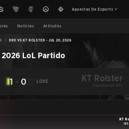
Apuestas De Esports
ores
Noticias
Artículos
6
|
DRX VS KT ROLSTER - JUL 20, 2026
 2026
LoL
Partido
KT Rolster
1
-
0
LOSE
Clasificación #79
KT R
185