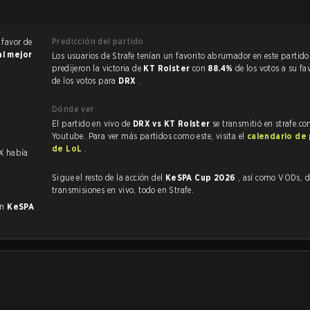
Predicción del partido
 favor de
al mejor
Los usuarios de Strafe tenían un favorito abrumador en este partido, y
.
predijeron la victoria de
KT Rolster
con
88.4%
de los votos a su fa
de los votos para
DRX
.
Dónde ver
El partido en vivo de
DRX vs KT Rolster
se transmitió en strafe.c
Youtube. Para ver más partidos como este, visita el
calendario de
de LoL
.
X había
Sigue el resto de la acción del
KeSPA Cup 2026
, así como VODs, destacados y
transmisiones en vivo, todo en Strafe.
en
KeSPA