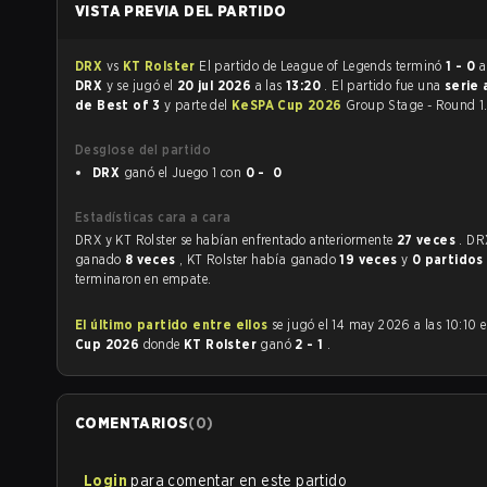
VISTA PREVIA DEL PARTIDO
DRX
vs
KT Rolster
El partido de League of Legends terminó
1 - 0
a
DRX
y se jugó el
20 jul 2026
a las
13:20
. El partido fue una
serie 
de Best of 3
y parte del
KeSPA Cup 2026
Group Stage - Round 1
Desglose del partido
DRX
ganó el Juego 1 con
0 - 0
Estadísticas cara a cara
DRX y KT Rolster se habían enfrentado anteriormente
27 veces
. DR
ganado
8 veces
, KT Rolster había ganado
19 veces
y
0 partidos
terminaron en empate.
El último partido entre ellos
se jugó el 14 may 2026 a las 10:10 
Cup 2026
donde
KT Rolster
ganó
2 - 1
.
COMENTARIOS
(
0
)
Login
para comentar en este partido