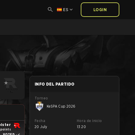
ES
LOGIN
INFO DEL PARTIDO
Torneo
KeSPA Cup 2026
Fecha
Hora de inicio
olster
20 July
13:20
 points
VOTED