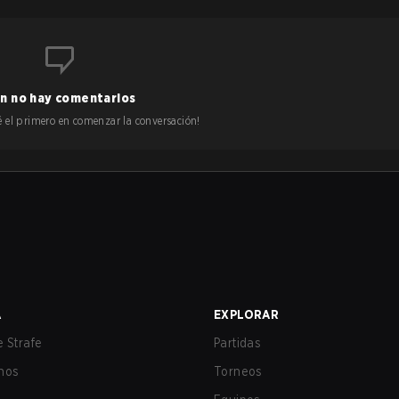
n no hay comentarios
 sé el primero en comenzar la conversación!
A
EXPLORAR
 Strafe
Partidas
nos
Torneos