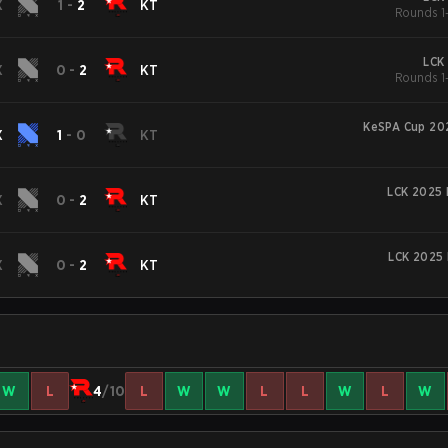
X
1
-
2
KT
Rounds 1-
LCK
X
0
-
2
KT
Rounds 1-
KeSPA Cup 20
X
1
-
0
KT
LCK 2025 
X
0
-
2
KT
LCK 2025 
X
0
-
2
KT
W
L
4
/10
L
W
W
L
L
W
L
W