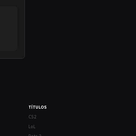
TÍTULOS
CS2
LoL