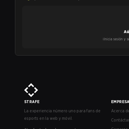
Aú
¡Inicia sesión y
STRAFE
EMPRES
La experiencia número uno para fans de
Acerca de
esports en la web y móvil.
Contácta