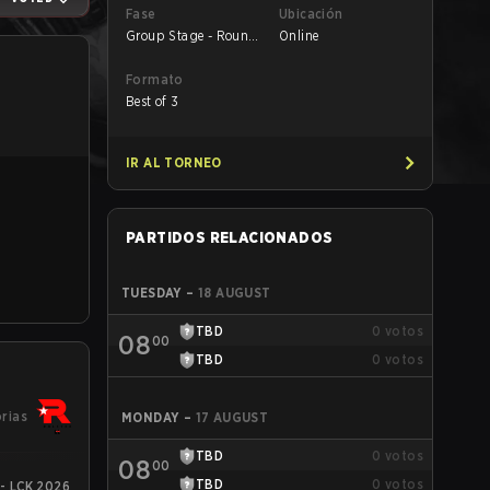
Fase
Ubicación
Group Stage - Round
Online
1
Formato
Best of 3
IR AL TORNEO
PARTIDOS RELACIONADOS
TUESDAY
–
18 AUGUST
TBD
0
votos
08
00
TBD
0
votos
orias
MONDAY
–
17 AUGUST
TBD
0
votos
08
00
TBD
0
votos
 - LCK 2026