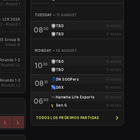
2 - Round 1
TUESDAY
–
11 AUGUST
 - LCK 2026
2 - Round 1
TBD
0
votos
08
00
TBD
0
votos
25 Group B
Group B
MONDAY
–
10 AUGUST
Rounds 1-2
TBD
0
votos
10
30
Rounds 1-2
TBD
0
votos
DN SOOPers
0
votos
Rounds 1-2
08
15
Rounds 1-2
DRX
10
votos
Hanwha Life Esports
10
votos
06
00
Gen.G
8
votos
TODOS LOS PRÓXIMOS PARTIDAS
L
L