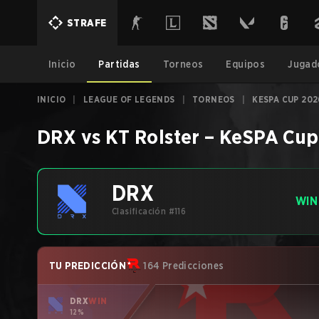
STRAFE
Inicio
Partidas
Torneos
Equipos
Jugad
INICIO
|
LEAGUE OF LEGENDS
|
TORNEOS
|
KESPA CUP 202
DRX
vs
KT Rolster
–
KeSPA Cup
DRX
WIN
Clasificación #116
TU PREDICCIÓN
164 Predicciones
DRX
WIN
12%