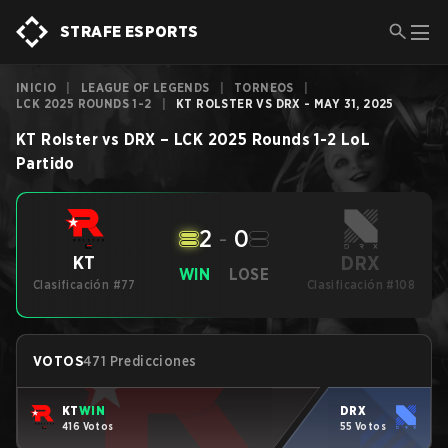
STRAFE ESPORTS
INICIO
|
LEAGUE OF LEGENDS
|
TORNEOS
|
LCK 2025 ROUNDS 1-2
|
KT ROLSTER VS DRX - MAY 31, 2025
KT Rolster
vs
DRX
–
LCK 2025 Rounds 1-2
LoL
Partido
2
-
0
DRX
KT
WIN
LOSE
Clasificación #77
Clasificación #108
VOTOS
471 Predicciones
KT
WIN
DRX
416 Votos
55 Votos