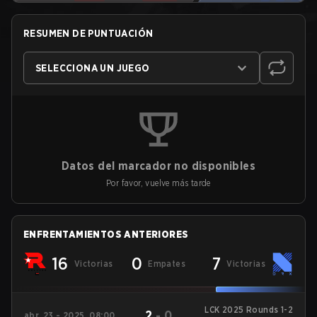
RESUMEN DE PUNTUACIÓN
SELECCIONA UN JUEGO
Datos del marcador no disponibles
Por favor, vuelve más tarde
ENFRENTAMIENTOS ANTERIORES
16
0
7
Victorias
Empates
Victorias
LCK 2025 Rounds 1-2
2
-
0
abr. 23 - 2025, 08:00