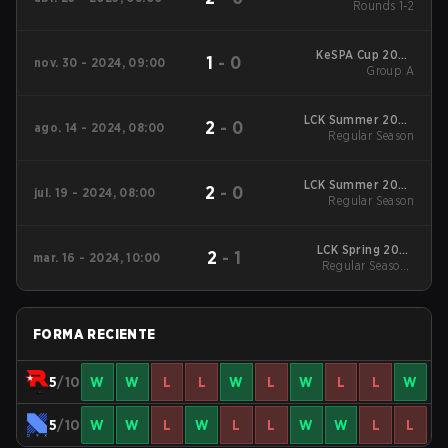
Rounds 1-2
KeSPA Cup 2024
1
-
0
nov. 30 - 2024, 09:00
Group A
Group A
LCK Summer 2024
2
-
0
ago. 14 - 2024, 08:00
Regular Season
Regular Season
LCK Summer 2024
2
-
0
jul. 19 - 2024, 08:00
Regular Season
Regular Season
LCK Spring 2024
2
-
1
mar. 16 - 2024, 10:00
Regular Season
Regular Season -
Regular Season
FORMA RECIENTE
5
/10
W
W
L
L
W
L
W
L
L
W
5
/10
W
W
L
W
L
L
W
W
L
L