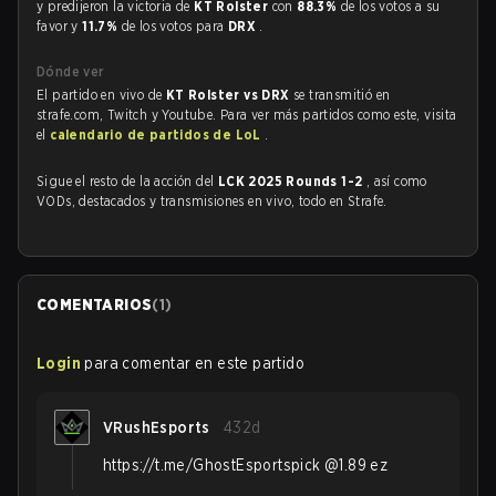
y predijeron la victoria de
KT Rolster
con
88.3%
de los votos a su
favor y
11.7%
de los votos para
DRX
.
Dónde ver
El partido en vivo de
KT Rolster vs DRX
se transmitió en
strafe.com, Twitch y Youtube. Para ver más partidos como este, visita
el
calendario de partidos de LoL
.
Sigue el resto de la acción del
LCK 2025 Rounds 1-2
, así como
VODs, destacados y transmisiones en vivo, todo en Strafe.
COMENTARIOS
(
1
)
Login
para comentar en este partido
VRushEsports
432d
https://t.me/GhostEsportspick @1.89 ez