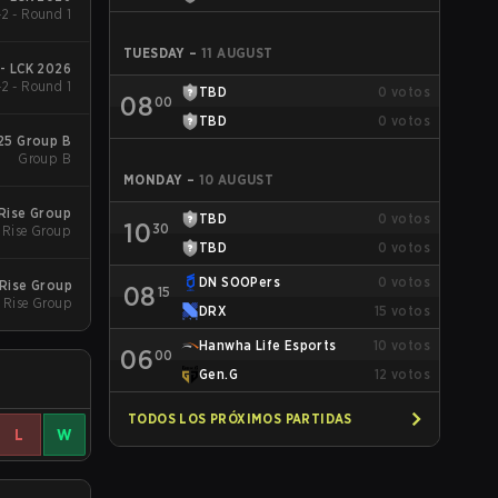
2 - Round 1
TUESDAY
–
11 AUGUST
 - LCK 2026
2 - Round 1
TBD
0
votos
08
00
TBD
0
votos
25 Group B
Group B
MONDAY
–
10 AUGUST
Rise Group
TBD
0
votos
10
30
 Rise Group
TBD
0
votos
DN SOOPers
0
votos
Rise Group
08
15
 Rise Group
DRX
15
votos
Hanwha Life Esports
10
votos
06
00
Gen.G
12
votos
TODOS LOS PRÓXIMOS PARTIDAS
L
W