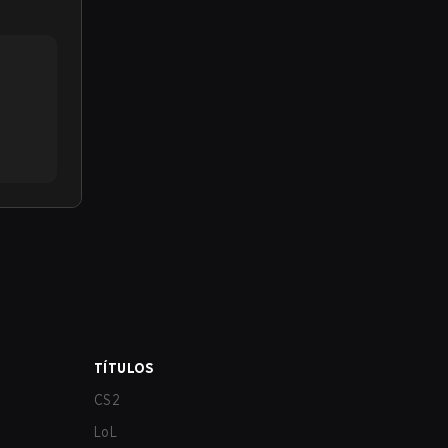
TÍTULOS
CS2
LoL