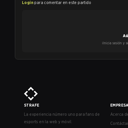
Login
para comentar en este partido
Aú
¡Inicia sesión y
STRAFE
EMPRES
La experiencia número uno para fans de
Acerca de
esports en la web y móvil.
Contácta