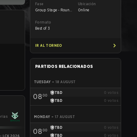
Fase
Ubicación
Group Stage - Round
Online
1
Formato
Best of 3
IR AL TORNEO
PARTIDOS RELACIONADOS
TUESDAY
–
18 AUGUST
TBD
0
votos
08
00
TBD
0
votos
orias
MONDAY
–
17 AUGUST
TBD
0
votos
08
00
TBD
0
votos
 - LCK 2026