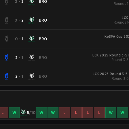
0
-
2
BRO
Rounds 1-
LCK
0
-
2
BRO
Rounds 1-
KeSPA Cup 20
0
-
1
BRO
LCK 2025 Round 3-5 
2
-
1
BRO
Round 3-5
LCK 2025 Round 3-5 
2
-
1
BRO
Round 3-5
L
W
5
/10
W
W
L
L
L
L
W
W