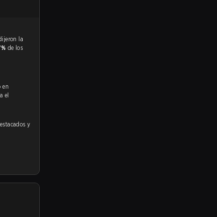
7%
de los
ó en
a el