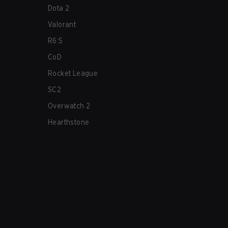
Dota 2
Valorant
R6:S
CoD
Rocket League
SC2
Overwatch 2
Hearthstone