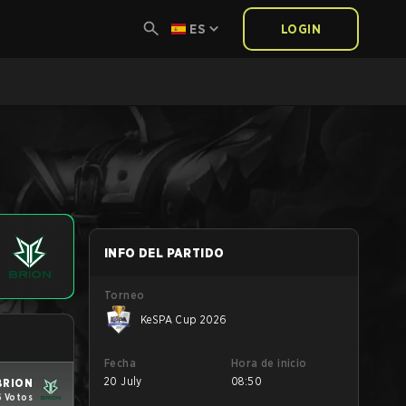
ES
LOGIN
INFO DEL PARTIDO
Torneo
KeSPA Cup 2026
Fecha
Hora de inicio
20 July
08:50
BRION
6 Votos