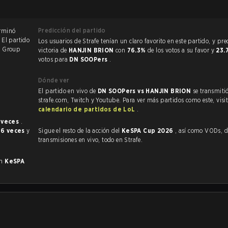
Predicción del partido
de League of Legends terminó
. El partido
Los usuarios de Strafe tenían un claro favorito en este partido, y predijeron la
6
Group
victoria de
HANJIN BRION
con
76.3%
de los votos a su favor y
23.
votos para
DN SOOPers
.
Dónde ver
El partido en vivo de
DN SOOPers vs HANJIN BRION
se transmiti
strafe.com, Twitch y Youtube. Para ver más partidos como este, visit
calendario de partidos de LoL
.
 veces
.
o
6 veces
y
Sigue el resto de la acción del
KeSPA Cup 2026
, así como VODs, destacados y
transmisiones en vivo, todo en Strafe.
en
KeSPA