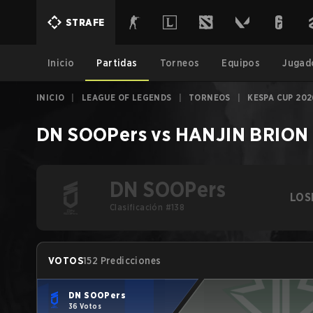
STRAFE
Inicio
Partidas
Torneos
Equipos
Jugad
INICIO
|
LEAGUE OF LEGENDS
|
TORNEOS
|
KESPA CUP 202
DN SOOPers
vs
HANJIN BRION
DN SOOPers
LOS
Clasificación #138
VOTOS
152 Predicciones
DN SOOPers
36 Votos