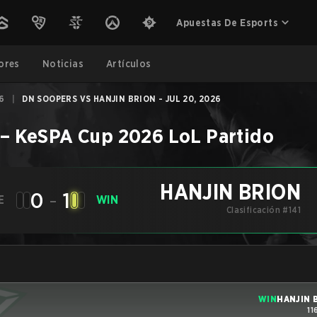
Apuestas De Esports
ores
Noticias
Artículos
6
|
DN SOOPERS VS HANJIN BRION - JUL 20, 2026
–
KeSPA Cup 2026
LoL
Partido
HANJIN BRION
0
-
1
E
WIN
Clasificación #141
WIN
HANJIN 
11