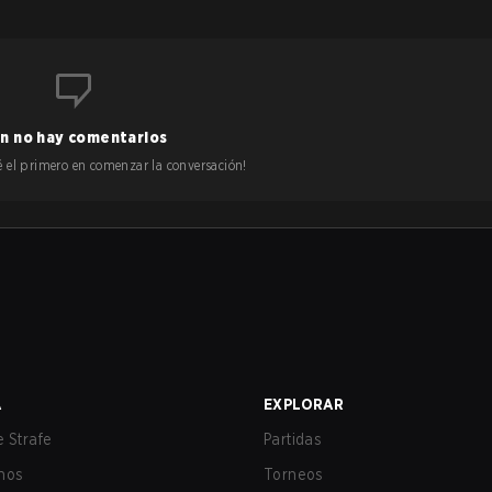
n no hay comentarios
 sé el primero en comenzar la conversación!
A
EXPLORAR
 Strafe
Partidas
nos
Torneos