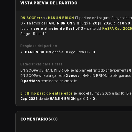
VISTA PREVIA DEL PARTIDO
DN SOOPers
vs
HANJIN BRION
El partido 
0 - 1
a favor de
HANJIN BRION
y se jugó el
20 jul 2026
a las
8:50
fue una
serie al mejor de Best of 3
y parte del
KeSPA Cup 202
Stage - Round 1.
Desglose del partido
HANJIN BRION
ganó el Juego 1 con
0 - 0
Estadísticas cara a cara
DN SOOPers y HANJIN BRION se habían enfrentado anteriormente
8
DN SOOPers había ganado
2 veces
, HANJIN BRION había ganad
0 partidos
terminaron en empate.
El último partido entre ellos
se jugó el 15 may 2026 a las 10:15 
Cup 2026
donde
HANJIN BRION
ganó
2 - 0
.
COMENTARIOS
(
0
)