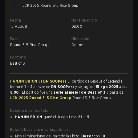
LCK 2025 Round 3-5 Rise Group
Fecha
Hora de inicio
15 August
08:00
Fase
Ubicación
Round 3-5 Rise Group
Online
Formato
Best of 3
HANJIN BRION
vs
DN SOOPers
El partido de League of Legends
terminó
1 - 2
a favor de
DN SOOPers
y se jugó el
15 ago 2025
a las
8:00
. El partido fue una
serie al mejor de Best of 3
y parte del
LCK 2025 Round 3-5 Rise Group
Round 3-5 Rise Group.
Desglose del partido
HANJIN BRION
ganó el Juego 1 con
21 - 5
Estadísticas clave de jugadores
Más eliminaciones del partido las hizo
Clozer
con
10