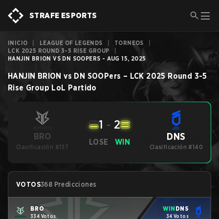
STRAFE ESPORTS
INICIO
|
LEAGUE OF LEGENDS
|
TORNEOS
|
LCK 2025 ROUND 3-5 RISE GROUP
|
HANJIN BRION VS DN SOOPERS - AUG 15, 2025
HANJIN BRION
vs
DN SOOPers
–
LCK 2025 Round 3-5
Rise Group
LoL
Partido
1
-
2
DNS
BRO
LOSE
WIN
Clasificación #137
Clasificación #140
VOTOS
368 Predicciones
BRO
WIN
DNS
334 Votos
34 Votos