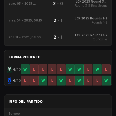
LCK 2025 Round 3-5
2
-
0
ago. 03 - 2025,
Round 3-5 Rise Group
Rise Group
06:00
LCK 2025 Rounds 1-2
2
-
1
may. 04 - 2025, 08:15
Rounds 1-2
LCK 2025 Rounds 1-2
2
-
1
abr. 11 - 2025, 08:00
Rounds 1-2
FORMA RECIENTE
4
/10
W
L
L
L
L
W
W
L
W
L
4
/10
L
L
W
L
W
L
W
L
L
W
INFO DEL PARTIDO
Torneo