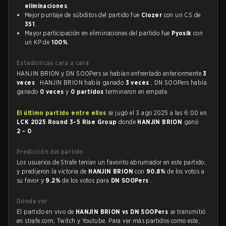
eliminaciones
.
Mejor puntaje de súbditos del partido fue
Clozer
con un CS de
351
.
Mayor participación en eliminaciones del partido fue
Pyosik
con
un KP de
100%
.
Estadísticas cara a cara
HANJIN BRION y DN SOOPers se habían enfrentado anteriormente
3
veces
. HANJIN BRION había ganado
3 veces
, DN SOOPers había
ganado
0 veces
y
0 partidos
terminaron en empate.
El último partido entre ellos
se jugó el 3 ago 2025 a las 6:00 en
LCK 2025 Round 3-5 Rise Group
donde
HANJIN BRION
ganó
2 - 0
.
Predicción del partido
Los usuarios de Strafe tenían un favorito abrumador en este partido,
y predijeron la victoria de
HANJIN BRION
con
90.8%
de los votos a
su favor y
9.2%
de los votos para
DN SOOPers
.
Dónde ver
El partido en vivo de
HANJIN BRION vs DN SOOPers
se transmitió
en strafe.com, Twitch y Youtube. Para ver más partidos como este,