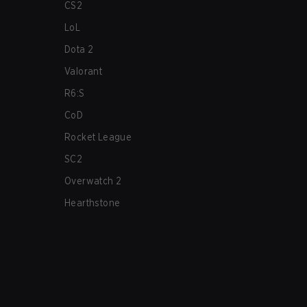
CS2
LoL
Dota 2
Valorant
R6:S
CoD
Rocket League
SC2
Overwatch 2
Hearthstone