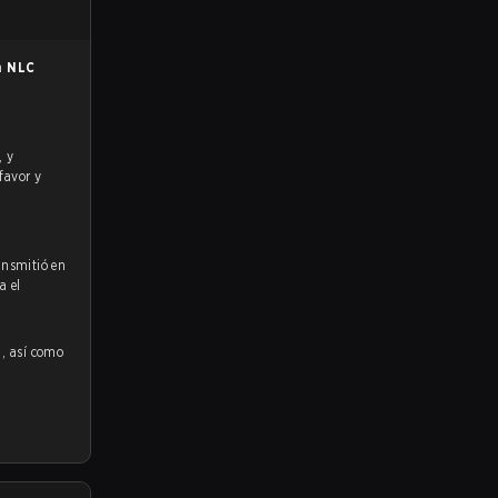
en
NLC
 favor y
ansmitió en
a el
n
, así como