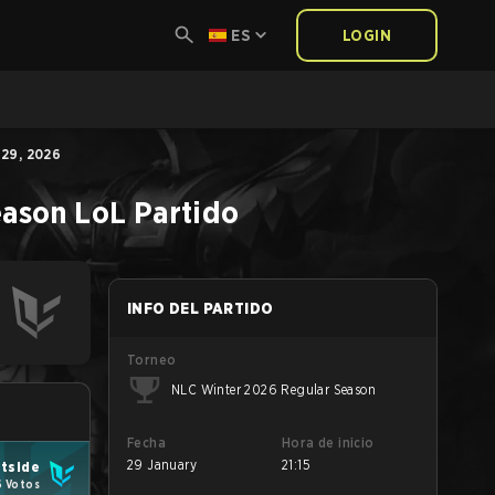
ES
LOGIN
29, 2026
eason
LoL
Partido
INFO DEL PARTIDO
Torneo
NLC Winter 2026 Regular Season
Fecha
Hora de inicio
29 January
21:15
htside
6 Votos