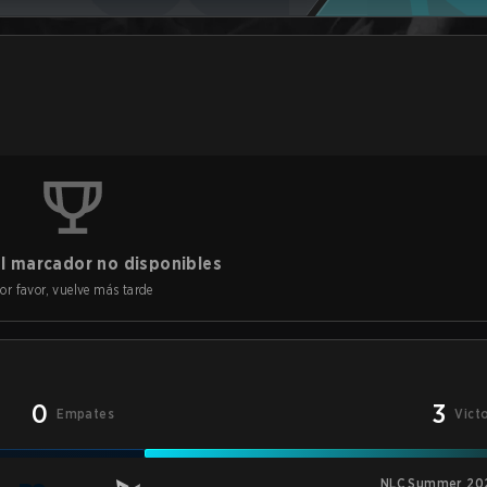
l marcador no disponibles
or favor, vuelve más tarde
0
3
Empates
Vict
NLC Summer 20