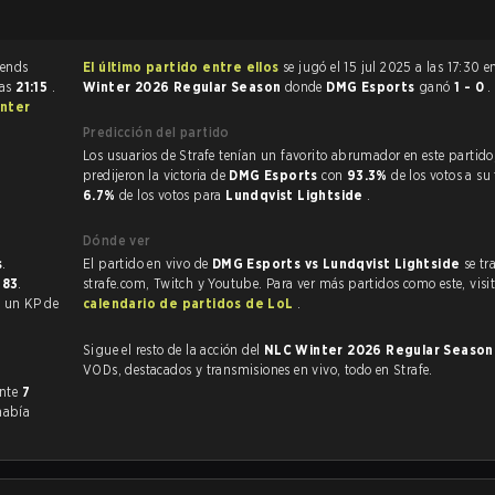
El último partido entre ellos
se jugó el 15 jul 2025 a las 17:30 
las
21:15
.
Winter 2026 Regular Season
donde
DMG Esports
ganó
1 - 0
.
nter
Predicción del partido
Los usuarios de Strafe tenían un favorito abrumador en este partido, y
predijeron la victoria de
DMG Esports
con
93.3%
de los votos a su
6.7%
de los votos para
Lundqvist Lightside
.
Dónde ver
s
.
El partido en vivo de
DMG Esports vs Lundqvist Lightside
se tr
383
.
strafe.com, Twitch y Youtube. Para ver más partidos como este, visit
con un KP de
calendario de partidos de LoL
.
Sigue el resto de la acción del
NLC Winter 2026 Regular Seaso
VODs, destacados y transmisiones en vivo, todo en Strafe.
eriormente
7
había