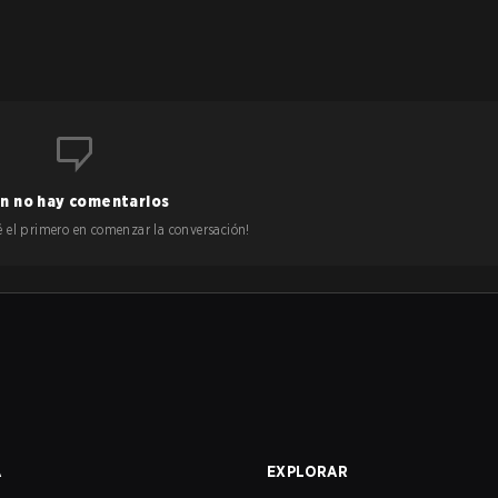
n no hay comentarios
 sé el primero en comenzar la conversación!
A
EXPLORAR