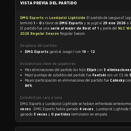
VISTA PREVIA DEL PARTIDO
DMG Esports
vs
Lundqvist Lightside
El partido de League of Legends
terminó
1 - 0
a favor de
DMG Esports
y se jugó el
29 ene 2026
a 
El partido fue una
serie al mejor de Best of 1
y parte del
NLC Wi
2026 Regular Season
Regular Season.
Desglose del partido
DMG Esports
ganó el Juego 1 con
19 - 12
Estadísticas clave de jugadores
Más eliminaciones del partido las hizo
Elijah
con
5 eliminacione
Mejor puntaje de súbditos del partido fue
Faetski
con un CS de
Mayor participación en eliminaciones del partido fue
Calmsky
84%
.
Estadísticas cara a cara
DMG Esports y Lundqvist Lightside se habían enfrentado ant
veces
. DMG Esports había ganado
4 veces
, Lundqvist Lightside 
ganado
3 veces
y
0 partidos
terminaron en empate.