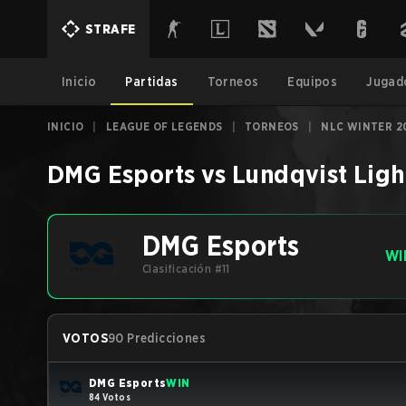
STRAFE
Inicio
Partidas
Torneos
Equipos
Jugad
INICIO
|
LEAGUE OF LEGENDS
|
TORNEOS
|
NLC WINTER 2
DMG Esports
vs
Lundqvist Ligh
DMG Esports
WI
Clasificación #11
VOTOS
90 Predicciones
DMG Esports
WIN
84 Votos