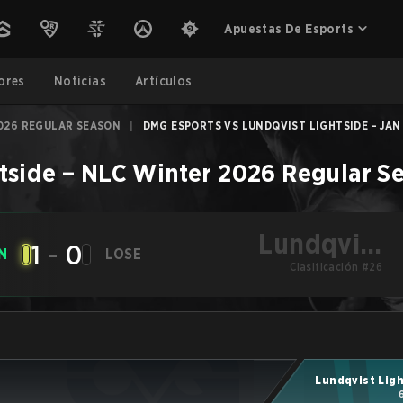
Apuestas De Esports
ores
Noticias
Artículos
026 REGULAR SEASON
|
DMG ESPORTS VS LUNDQVIST LIGHTSIDE - JAN 
tside
–
NLC Winter 2026 Regular S
Lundqvist
1
-
0
N
LOSE
Lightside
Clasificación #26
Lundqvist Lig