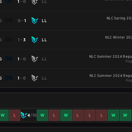
G
1
-
0
LL
NLC Spring 20
G
0
-
1
LL
NLC Winter 202
G
1
-
3
LL
NLC Summer 2024 Regu
G
1
-
0
LL
Reg
NLC Summer 2024 Regu
G
1
-
0
LL
Reg
W
L
4
/10
W
L
W
L
L
L
W
W