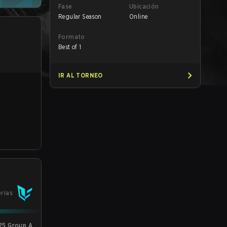
Fase
Ubicación
Regular Season
Online
Formato
Best of 1
IR AL TORNEO
orias
25 Group A