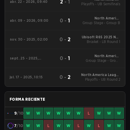
2
-
1
abr. 22 - 2026, 09:40
Playoffs - UB Semifinals
League - North
America League
Kickoff
North America
0
-
1
abr. 09 - 2026, 09:00
Group Stage - Group B
League - North
America League
Kickoff
Ubisoft R6S 2025 NAL
0
-
2
nov. 30 - 2025, 02:00
Regional NA
Brcaket - LB Round 1
North America
0
-
1
sept. 25 - 2025,
Group Stage - Group
League Stage 2
09:00
Stage
North America League
0
-
2
jul. 17 - 2025, 10:15
Playoffs - UB Round 2
Stage 1
FORMA RECIENTE
9
/10
W
W
W
W
W
W
L
W
W
W
7
/10
W
W
L
W
W
L
W
L
W
W