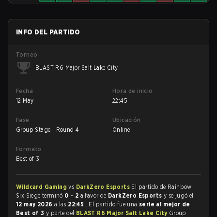
INFO DEL PARTIDO
Torneo
BLAST R6 Major Salt Lake City
Fecha
Hora de inicio
12 May
22:45
Fase
Ubicación
Group Stage - Round 4
Online
Formato
Best of 3
Wildcard Gaming
vs
DarkZero Esports
El partido de Rainbow
Six Siege terminó
0 - 2
a favor de
DarkZero Esports
y se jugó el
12 may 2026
a las
22:45
. El partido fue una
serie al mejor de
Best of 3
y parte del
BLAST R6 Major Salt Lake City
Group