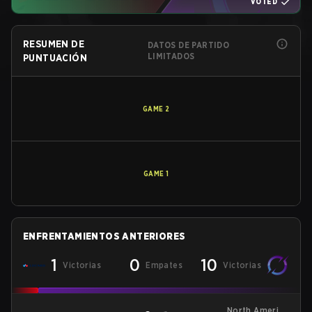
VOTED
RESUMEN DE
DATOS DE PARTIDO
LIMITADOS
PUNTUACIÓN
GAME
2
GAME
1
ENFRENTAMIENTOS ANTERIORES
1
0
10
Victorias
Empates
Victorias
North America