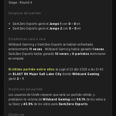
Stage - Round 4.
Desglose del partido
DarkZero Esports ganó el
Juego 1
con
0 - 0
en
DarkZero Esports ganó el
Juego 2
con
0 - 0
en
Estadísticas cara a cara
Wildcard Gaming y DarkZero Esports se habían enfrentado
anteriormente
11 veces
. Wildcard Gaming había ganado
1 veces
,
DarkZero Esports había ganado
10 veces
y
0 partidos
terminaron
en empate.
El último partido entre ellos
se jugó el 22 abr 2026 a las 21:40
en
BLAST R6 Major Salt Lake City
donde
Wildcard Gaming
ganó
2 - 1
.
Predicción del partido
Los usuarios de Strafe creyeron que sería un partido reñido, y
predijeron la victoria de
Wildcard Gaming
con
56.1%
de los votos a
su favor y
43.9%
de los votos para
DarkZero Esports
.
Dónde ver