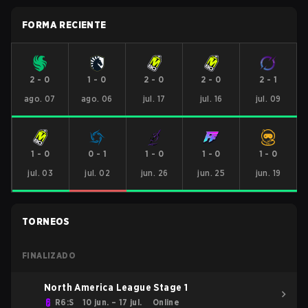
FORMA RECIENTE
2
-
0
1
-
0
2
-
0
2
-
0
2
-
1
ago. 07
ago. 06
jul. 17
jul. 16
jul. 09
1
-
0
0
-
1
1
-
0
1
-
0
1
-
0
jul. 03
jul. 02
jun. 26
jun. 25
jun. 19
TORNEOS
FINALIZADO
North America League Stage 1
R6:S
10 jun. – 17 jul.
Online