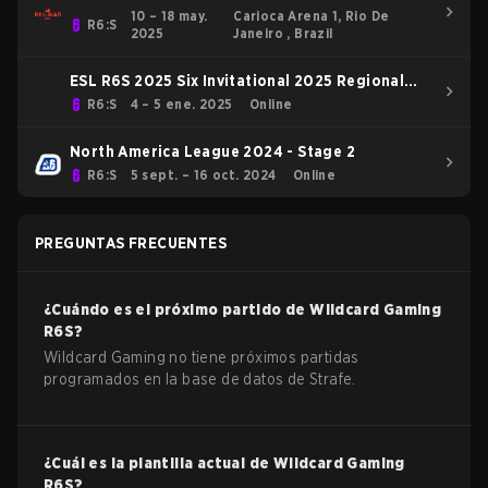
10 – 18 may.
Carioca Arena 1, Rio De
R6:S
2025
Janeiro , Brazil
ESL R6S 2025 Six Invitational 2025 Regional
Qualifiers NA
R6:S
4 – 5 ene. 2025
Online
North America League 2024 - Stage 2
R6:S
5 sept. – 16 oct. 2024
Online
PREGUNTAS FRECUENTES
¿Cuándo es el próximo partido de
Wildcard Gaming
R6S
?
Wildcard Gaming no tiene próximos partidas
programados en la base de datos de Strafe.
¿Cuál es la plantilla actual de
Wildcard Gaming
R6S
?