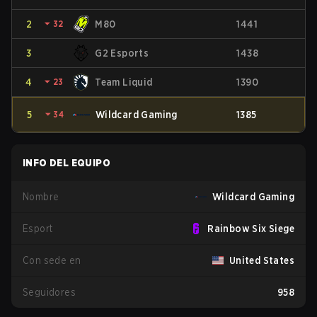
2
⏷
32
M80
1441
3
G2 Esports
1438
4
⏷
23
Team Liquid
1390
5
⏷
34
Wildcard Gaming
1385
INFO DEL EQUIPO
Nombre
Wildcard Gaming
Esport
Rainbow Six Siege
Con sede en
United States
Seguidores
958