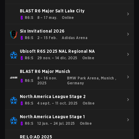
BLAST R6 Major Salt Lake City
R6:S
8 – 17 may.
Online
Six Invitational 2026
R6:S
2 – 15 feb.
Adidas Arena
Ubisoft R6S 2025 NAL Regional NA
R6:S
29 nov. – 14 dic. 2025
Online
BLAST R6 Major Munich
8 – 16 nov.
BMW Park Arena, Munich ,
R6:S
2025
Germany
North America League Stage 2
R6:S
4 sept. – 11 oct. 2025
Online
North America League Stage 1
R6:S
12 jun. – 24 jul. 2025
Online
RE:L0:AD 2025