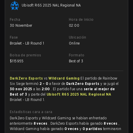
Ubisoft R6S 2025 NAL Regional NA
Fecha
Hora de inicio
30 November
02:00
Fase
Ubicación
Brcaket - LB Round 1
Online
Bolsa de premios
Formato
$
115955
Best of 3
DarkZero Esports
vs
Wildcard Gaming
El partido de Rainbow
Six Siege terminó
2 - 0
a favor de
DarkZero Esports
y se jugó el
30 nov 2025
a las
2:00
. El partido fue una
serie al mejor de
Best of 3
y parte del
Ubisoft R6S 2025 NAL Regional NA
Brcaket - LB Round 1.
Estadísticas cara a cara
DarkZero Esports y Wildcard Gaming se habían enfrentado
anteriormente
8 veces
. DarkZero Esports había ganado
8 veces
,
Wildcard Gaming había ganado
0 veces
y
0 partidos
terminaron