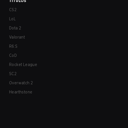
TÍTULOS
CS2
LoL
Dota 2
Valorant
R6:S
CoD
Rocket League
SC2
Overwatch 2
Hearthstone