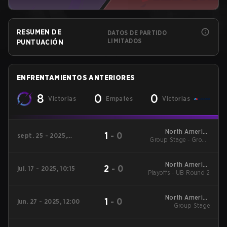
RESUMEN DE
DATOS DE PARTIDO
LIMITADOS
PUNTUACIÓN
ENFRENTAMIENTOS ANTERIORES
8
0
0
Victorias
Empates
Victorias
North America
1
-
0
sept. 25 - 2025,
Group Stage - Group
League Stage 2
09:00
Stage
North America
2
-
0
jul. 17 - 2025, 10:15
Playoffs - UB Round 2
League Stage 1
North America
1
-
0
jun. 27 - 2025, 12:00
League Stage 1
Group Stage