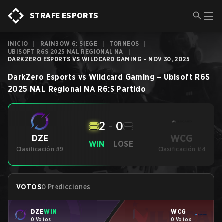
STRAFE ESPORTS
INICIO
|
RAINBOW 6: SIEGE
|
TORNEOS
|
UBISOFT R6S 2025 NAL REGIONAL NA
|
DARKZERO ESPORTS VS WILDCARD GAMING - NOV 30, 2025
DarkZero Esports
vs
Wildcard Gaming
–
Ubisoft R6S
2025 NAL Regional NA
R6:S
Partido
2
-
0
WCG
DZE
WIN
LOSE
Clasificación #9
Clasificación #4
VOTOS
0 Predicciones
DZE
WIN
WCG
0 Votos
0 Votos