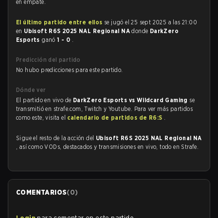
en empate.
El último partido entre ellos
se jugó el 25 sept 2025 a las 21:00
en
Ubisoft R6S 2025 NAL Regional NA
donde
DarkZero
Esports
ganó
1 - 0
.
Predicción del partido
No hubo predicciones para este partido.
Dónde ver
El partido en vivo de
DarkZero Esports vs Wildcard Gaming
se
transmitió en strafe.com, Twitch y Youtube. Para ver más partidos
como este, visita el
calendario de partidos de R6:S
.
Sigue el resto de la acción del
Ubisoft R6S 2025 NAL Regional NA
, así como VODs, destacados y transmisiones en vivo, todo en Strafe.
COMENTARIOS
(
0
)