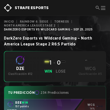
STRAFE ESPORTS
INICIO
|
RAINBOW 6: SIEGE
|
TORNEOS
|
NORTH AMERICA LEAGUE STAGE 2
|
DARKZERO ESPORTS VS WILDCARD GAMING - SEP 25, 2025
DarkZero Esports
vs
Wildcard Gaming
–
North
America League Stage 2
R6:S
Partido
1
-
0
WCG
DZE
WIN
LOSE
Clasificación #12
Clasificación #5
TU PREDICCIÓN
234 Predicciones
DZE
WIN
WCG
157 points
14%