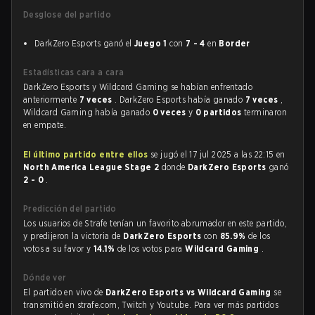
Desglose del partido
DarkZero Esports ganó el
Juego 1
con
7 - 4
en
Border
Estadísticas cara a cara
DarkZero Esports y Wildcard Gaming se habían enfrentado
anteriormente
7 veces
. DarkZero Esports había ganado
7 veces
,
Wildcard Gaming había ganado
0 veces
y
0 partidos
terminaron
en empate.
El último partido entre ellos
se jugó el 17 jul 2025 a las 22:15 en
North America League Stage 2
donde
DarkZero Esports
ganó
2 - 0
.
Predicción del partido
Los usuarios de Strafe tenían un favorito abrumador en este partido,
y predijeron la victoria de
DarkZero Esports
con
85.9%
de los
votos a su favor y
14.1%
de los votos para
Wildcard Gaming
.
Dónde ver
El partido en vivo de
DarkZero Esports vs Wildcard Gaming
se
transmitió en strafe.com, Twitch y Youtube. Para ver más partidos