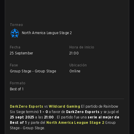
Torneo
North America League Stage 2
Fecha
Hora de inicio
25 September
21:00
Fase
Ubicación
Group Stage - Group Stage
Online
Formato
Best of 1
DarkZero Esports
vs
Wildcard Gaming
El partido de Rainbow
Six Siege terminó
1 - 0
a favor de
DarkZero Esports
y se jugó el
25 sept 2025
a las
21:00
. El partido fue una
serie al mejor de
Best of 1
y parte del
North America League Stage 2
Group
Stage - Group Stage.