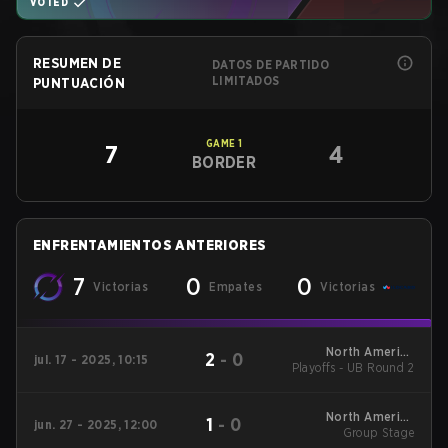
VOTED
RESUMEN DE
DATOS DE PARTIDO
LIMITADOS
PUNTUACIÓN
GAME
1
7
4
BORDER
ENFRENTAMIENTOS ANTERIORES
7
0
0
Victorias
Empates
Victorias
North America
2
-
0
jul. 17 - 2025, 10:15
Playoffs - UB Round 2
League Stage 1
North America
1
-
0
jun. 27 - 2025, 12:00
League Stage 1
Group Stage