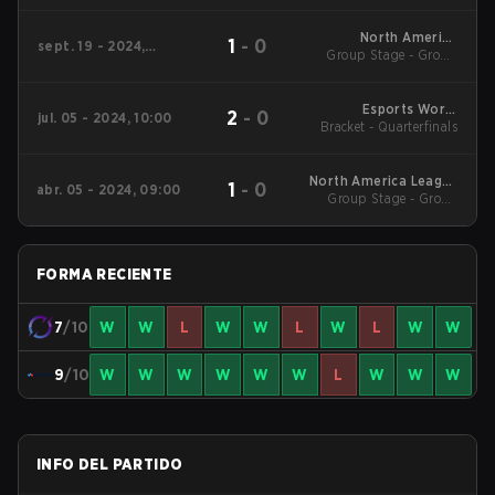
North America
1
-
0
sept. 19 - 2024,
League 2024 - Stage
Group Stage - Group
09:00
Stage
2
Esports World
2
-
0
jul. 05 - 2024, 10:00
Bracket - Quarterfinals
Cup:2024 NA
North America League
1
-
0
abr. 05 - 2024, 09:00
Group Stage - Group
2024 - Stage 1
Stage
FORMA RECIENTE
7
/10
W
W
L
W
W
L
W
L
W
W
9
/10
W
W
W
W
W
W
L
W
W
W
INFO DEL PARTIDO