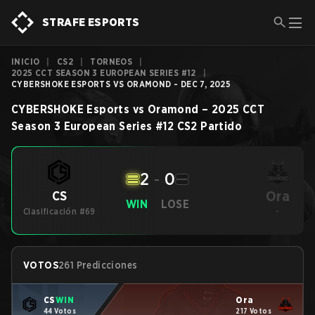
STRAFE ESPORTS
INICIO
|
CS2
|
TORNEOS
|
2025 CCT SEASON 3 EUROPEAN SERIES #12
|
CYBERSHOKE ESPORTS VS ORAMOND - DEC 7, 2025
CYBERSHOKE Esports
vs
Oramond
–
2025 CCT
Season 3 European Series #12
CS2
Partido
2
-
0
Ora
CS
WIN
LOSE
Clasificación #69
-
VOTOS
261 Predicciones
CS
WIN
Ora
44 Votos
217 Votos