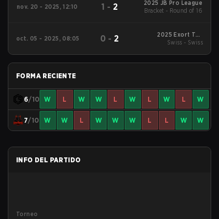
2025 JB Pro League
1
-
2
nov. 20 - 2025, 12:10
Bracket - Round of 16
2025 Exort The
0
-
2
oct. 05 - 2025, 08:05
Proving Grounds
Swiss - Swiss
Season 5
FORMA RECIENTE
6
/10
W
L
W
W
L
W
L
W
L
W
7
/10
W
W
L
W
W
W
L
L
W
W
INFO DEL PARTIDO
Torneo