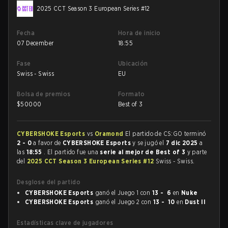
2025 CCT Season 3 European Series #12
Fecha
Hora de inicio
07 December
18:55
Fase
Ubicación
Swiss - Swiss
EU
Bolsa de premios
Formato
$
50000
Best of 3
CYBERSHOKE Esports
vs
Oramond
El partido de CS:GO terminó
2 - 0
a favor de
CYBERSHOKE Esports
y se jugó el
7 dic 2025
a
las
18:55
. El partido fue una
serie al mejor de Best of 3
y parte
del
2025 CCT Season 3 European Series #12
Swiss - Swiss.
Desglose del partido
CYBERSHOKE Esports
ganó el Juego 1 con
13 - 6
en
Nuke
CYBERSHOKE Esports
ganó el Juego 2 con
13 - 10
en
Dust II
Estadísticas clave de jugadores