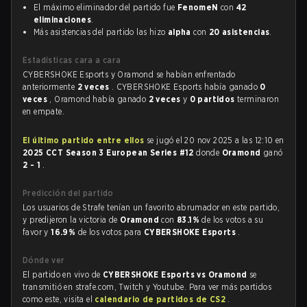
El máximo eliminador del partido fue
FenomeN
con
42
eliminaciones
.
Más asistencias del partido las hizo
alpha
con
20 asistencias
.
Estadísticas cara a cara
CYBERSHOKE Esports y Oramond se habían enfrentado
anteriormente
2 veces
. CYBERSHOKE Esports había ganado
0
veces
, Oramond había ganado
2 veces
y
0 partidos
terminaron
en empate.
El último partido entre ellos
se jugó el 20 nov 2025 a las 12:10 en
2025 CCT Season 3 European Series #12
donde
Oramond
ganó
2 - 1
.
Predicción del partido
Los usuarios de Strafe tenían un favorito abrumador en este partido,
y predijeron la victoria de
Oramond
con
83.1%
de los votos a su
favor y
16.9%
de los votos para
CYBERSHOKE Esports
.
Dónde ver
El partido en vivo de
CYBERSHOKE Esports vs Oramond
se
transmitió en strafe.com, Twitch y Youtube. Para ver más partidos
como este, visita el
calendario de partidos de CS2
.