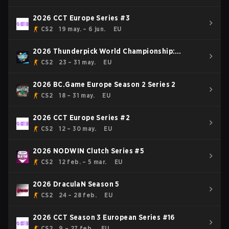
2026 CCT Europe Series #3
CS2
19 may. – 6 jun.
EU
2026 Thunderpick World Championship:
European Series #1
CS2
23 – 31 may.
EU
2026 BC.Game Europe Season 2 Series 2
CS2
18 – 31 may.
EU
2026 CCT Europe Series #2
CS2
12 – 30 may.
EU
2026 NODWIN Clutch Series #5
CS2
12 feb. – 5 mar.
EU
2026 DraculaN Season 5
CS2
24 – 28 feb.
EU
2026 CCT Season 3 European Series #16
CS2
9 – 27 feb.
EU