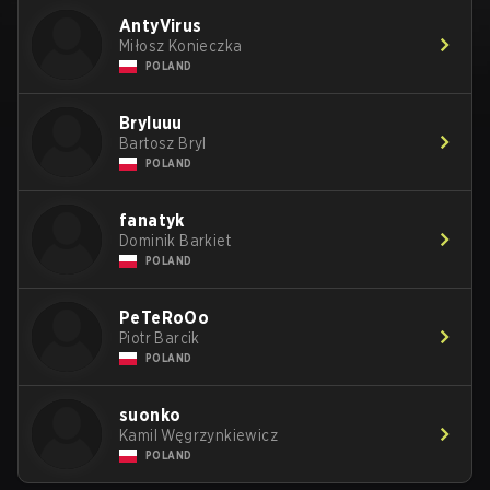
AntyVirus
Miłosz Konieczka
POLAND
Bryluuu
Bartosz Bryl
POLAND
fanatyk
Dominik Barkiet
POLAND
PeTeRoOo
Piotr Barcik
POLAND
suonko
Kamil Węgrzynkiewicz
POLAND