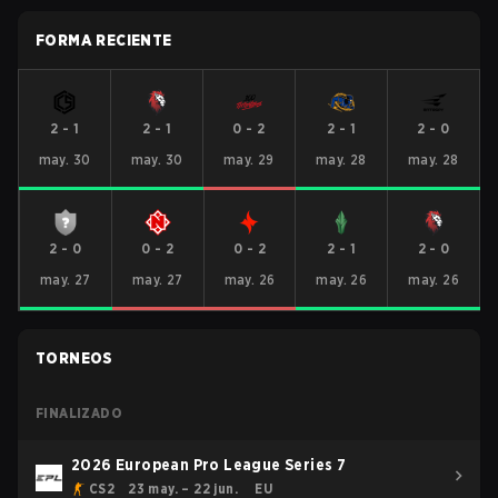
FORMA RECIENTE
2
-
1
2
-
1
0
-
2
2
-
1
2
-
0
may. 30
may. 30
may. 29
may. 28
may. 28
2
-
0
0
-
2
0
-
2
2
-
1
2
-
0
may. 27
may. 27
may. 26
may. 26
may. 26
TORNEOS
FINALIZADO
2026 European Pro League Series 7
CS2
23 may. – 22 jun.
EU