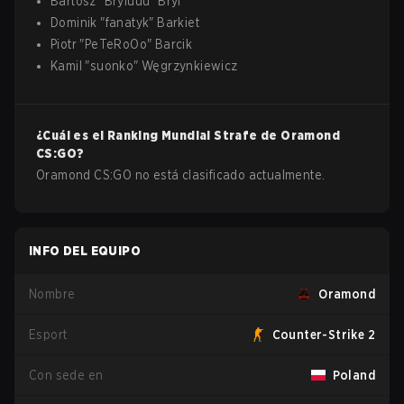
Bartosz
"
Bryluuu
"
Bryl
Dominik
"
fanatyk
"
Barkiet
Piotr
"
PeTeRoOo
"
Barcik
Kamil
"
suonko
"
Węgrzynkiewicz
¿Cuál es el Ranking Mundial Strafe de
Oramond
CS:GO
?
Oramond CS:GO no está clasificado actualmente.
INFO DEL EQUIPO
Nombre
Oramond
Esport
Counter-Strike 2
Con sede en
Poland