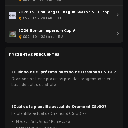
2026 ESL Challenger League Season 51: Europe
- Cup #1
CS2
13 – 24 feb.
EU
2026 Roman Imperium Cup V
CS2
19 – 22 feb.
EU
PREGUNTAS FRECUENTES
¿Cuándo es el próximo partido de
Oramond
CS:GO
?
Oramond no tiene próximos partidas programados en la
base de datos de Strafe.
¿Cuál es la plantilla actual de
Oramond
CS:GO
?
La plantilla actual de
Oramond
CS:GO
es:
Miłosz
"
AntyVirus
"
Konieczka