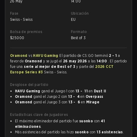
26 May
14:00
Fase
Ubicación
Swiss - Swiss
EU
Bolsa de premios
Formato
$
25000
Best of 3
Oramond
vs
HAVU Gaming
El partido de CS:GO terminó
2 - 1
a
favor de
Oramond
y se jugó el
26 may 2026
a las
14:00
. El partido
fue una
serie al mejor de Best of 3
y parte del
2026 CCT
Europe Series #3
Swiss - Swiss.
Desglose del partido
HAVU Gaming
ganó el Juego 1 con
13 - 11
en
Dust II
Oramond
ganó el Juego 2 con
13 - 4
en
Overpass
Oramond
ganó el Juego 3 con
13 - 6
en
Mirage
Estadísticas clave de jugadores
El máximo eliminador del partido fue
suonko
con
41
eliminaciones
.
Más asistencias del partido las hizo
suonko
con
13 asistencias
.