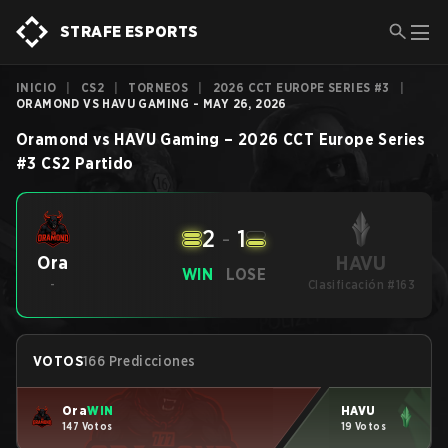
STRAFE ESPORTS
INICIO
|
CS2
|
TORNEOS
|
2026 CCT EUROPE SERIES #3
|
ORAMOND VS HAVU GAMING - MAY 26, 2026
Oramond
vs
HAVU Gaming
–
2026 CCT Europe Series
#3
CS2
Partido
2
-
1
HAVU
Ora
WIN
LOSE
-
Clasificación #163
VOTOS
166 Predicciones
Ora
WIN
HAVU
147 Votos
19 Votos