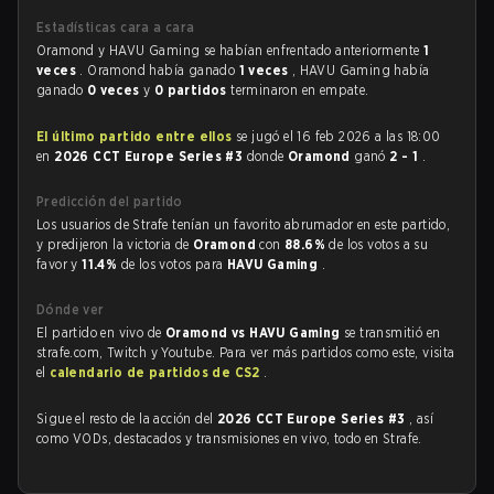
Estadísticas cara a cara
Oramond y HAVU Gaming se habían enfrentado anteriormente
1
veces
. Oramond había ganado
1 veces
, HAVU Gaming había
ganado
0 veces
y
0 partidos
terminaron en empate.
El último partido entre ellos
se jugó el 16 feb 2026 a las 18:00
en
2026 CCT Europe Series #3
donde
Oramond
ganó
2 - 1
.
Predicción del partido
Los usuarios de Strafe tenían un favorito abrumador en este partido,
y predijeron la victoria de
Oramond
con
88.6%
de los votos a su
favor y
11.4%
de los votos para
HAVU Gaming
.
Dónde ver
El partido en vivo de
Oramond vs HAVU Gaming
se transmitió en
strafe.com, Twitch y Youtube. Para ver más partidos como este, visita
el
calendario de partidos de CS2
.
Sigue el resto de la acción del
2026 CCT Europe Series #3
, así
como VODs, destacados y transmisiones en vivo, todo en Strafe.