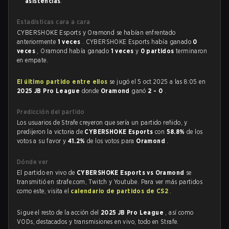
asistencias
.
Estadísticas cara a cara
CYBERSHOKE Esports y Oramond se habían enfrentado
anteriormente
1 veces
. CYBERSHOKE Esports había ganado
0
veces
, Oramond había ganado
1 veces
y
0 partidos
terminaron
en empate.
El último partido entre ellos
se jugó el 5 oct 2025 a las 8:05 en
2025 JB Pro League
donde
Oramond
ganó
2 - 0
.
Predicción del partido
Los usuarios de Strafe creyeron que sería un partido reñido, y
predijeron la victoria de
CYBERSHOKE Esports
con
58.8%
de los
votos a su favor y
41.2%
de los votos para
Oramond
.
Dónde ver
El partido en vivo de
CYBERSHOKE Esports vs Oramond
se
transmitió en strafe.com, Twitch y Youtube. Para ver más partidos
como este, visita el
calendario de partidos de CS2
.
Sigue el resto de la acción del
2025 JB Pro League
, así como
VODs, destacados y transmisiones en vivo, todo en Strafe.