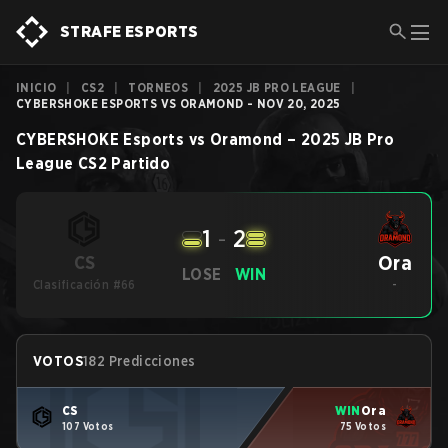
STRAFE ESPORTS
INICIO
|
CS2
|
TORNEOS
|
2025 JB PRO LEAGUE
|
CYBERSHOKE ESPORTS VS ORAMOND - NOV 20, 2025
CYBERSHOKE Esports
vs
Oramond
–
2025 JB Pro
League
CS2
Partido
1
-
2
Ora
CS
LOSE
WIN
Clasificación #66
-
VOTOS
182 Predicciones
CS
WIN
Ora
107 Votos
75 Votos