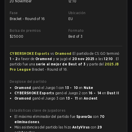
20 November
12:10
Fase
Ubicación
Bracket - Round of 16
EU
Bolsa de premios
Formato
$
25000
Best of 3
CYBERSHOKE Esports
vs
Oramond
El partido de CS:GO terminó
1 - 2
a favor de
Oramond
y se jugó el
20 nov 2025
a las
12:10
. El
partido fue una
serie al mejor de Best of 3
y parte del
2025 JB
Pro League
Bracket - Round of 16.
Desglose del partido
Oramond
ganó el Juego 1 con
13 - 10
en
Nuke
CYBERSHOKE Esports
ganó el Juego 2 con
16 - 14
en
Dust II
Oramond
ganó el Juego 3 con
13 - 11
en
Ancient
Estadísticas clave de jugadores
El máximo eliminador del partido fue
SpavaQu
con
70
eliminaciones
.
Más asistencias del partido las hizo
AntyVirus
con
29