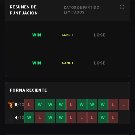
RESUMEN DE
DATOS DE PARTIDO
LIMITADOS
PUNTUACIÓN
WIN
LOSE
GAME
2
WIN
LOSE
GAME
1
FORMA RECIENTE
6
/10
L
W
W
W
L
W
W
W
L
L
4
/10
W
L
W
W
L
L
L
W
L