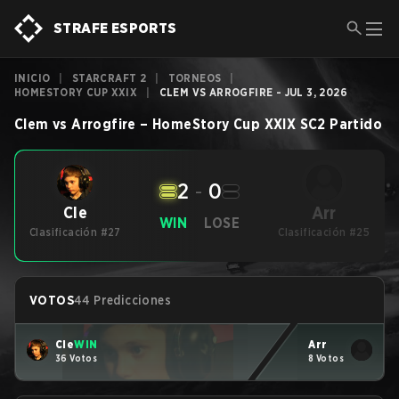
STRAFE ESPORTS
INICIO
|
STARCRAFT 2
|
TORNEOS
|
HOMESTORY CUP XXIX
|
CLEM VS ARROGFIRE - JUL 3, 2026
Clem
vs
Arrogfire
–
HomeStory Cup XXIX
SC2
Partido
2
-
0
Arr
Cle
WIN
LOSE
Clasificación #27
Clasificación #25
VOTOS
44 Predicciones
Cle
WIN
Arr
36 Votos
8 Votos