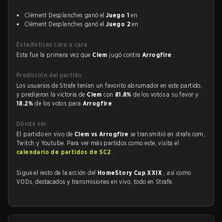
Clément Desplanches ganó el
Juego 1
en
Clément Desplanches ganó el
Juego 2
en
Estadísticas cara a cara
Esta fue la primera vez que
Clem
jugó contra
Arrogfire
.
Predicción del partido
Los usuarios de Strafe tenían un favorito abrumador en este partido,
y predijeron la victoria de
Clem
con
81.8%
de los votos a su favor y
18.2%
de los votos para
Arrogfire
.
Dónde ver
El partido en vivo de
Clem vs Arrogfire
se transmitió en strafe.com,
Twitch y Youtube. Para ver más partidos como este, visita el
calendario de partidos de SC2
.
Sigue el resto de la acción del
HomeStory Cup XXIX
, así como
VODs, destacados y transmisiones en vivo, todo en Strafe.